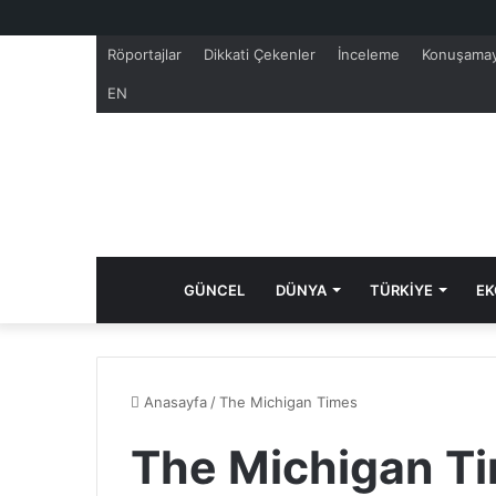
Röportajlar
Dikkati Çekenler
İnceleme
Konuşamay
EN
GÜNCEL
DÜNYA
TÜRKİYE
EK
Anasayfa
/
The Michigan Times
The Michigan Ti