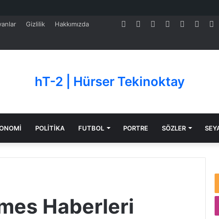
Facebook
Twitter
Pinterest
LinkedIn
YouTube
Tumb
S
anlar
Gizlilik
Hakkımızda
hT-2 | Hürser Tekinoktay
ONOMİ
POLİTİKA
FUTBOL
PORTRE
SÖZLER
SEY
mes Haberleri