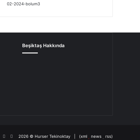
Beşiktaş Hakkında
oud
agram
potify
TikTok
Patreon
2026 ©
Hurser Tekinoktay
| (
xml
news
rss
)