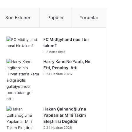
S
c
i
n
n
u
m
u
n
p
i
a
e
t
t
k
T
b
n
s
o
k
t
Son Eklenen
Popüler
Yorumlar
b
t
e
e
u
l
d
t
t
T
r
o
e
r
d
b
r
C
a
i
o
e
FC Midtjylland nasıl bir
takım?
o
r
e
I
e
l
g
f
k
o
2 hafta önce
k
s
n
o
Harry Kane Ne Yaptı, Ne
r
y
n
Etti, Penaltıyı Attı
t
u
a
24 Haziran 2026
d
m
Hakan Çalhanoğlu’na
Yapılanlar Milli Takım
Eleştirisi Değildir
24 Haziran 2026