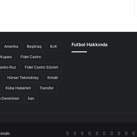
Futbol Hakkında
Amerika
Beşiktaş
BJK
Kupası
Fidel Castro
Castro Ruz
Fidel Castro Sözleri
Hürser Tekinoktay
Kimdir
Küba Haberleri
Transfer
ım Demirören
İran
imdir.
RSS
Facebook
Twitter
Pinterest
LinkedIn
YouTube
Tumblr
SoundCl
Inst
S