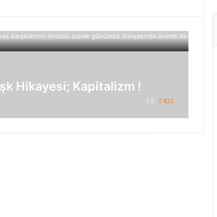
şk Hikayesi; Kapitalizm !
0
823