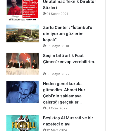
Unutulmaz Teknik Direktör
Sözleri
01 Şubat 2021
Zorlu Center : “İstanbul’u
dinliyorum gözlerim
kapalı”
06 Mayıs 2010
Seçim bitti artık Fuat
Çimen’e cevap verebilirim.
. .
30 Mayıs 2022
Neden genel kurula
gitmedim. Ahmet Nur
Çebi’nin saklamaya
çalıştığı gerçekler…
01 Ocak 2022
Beşiktaş Al Musrati ve bir
gazeteci olayı
12 Mart 2024