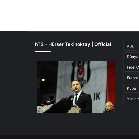
hT2 – Hürser Tekinoktay | Official
ABD
Dünya 
Fidel 
Futbol
Küba
Yıldır