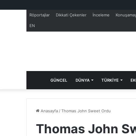
Röportajlar
Dikkati Çekenler
İnceleme
Konuşamay
EN
GÜNCEL
DÜNYA
TÜRKİYE
EK
Anasayfa
/
Thomas John Sweet Ordu
Thomas John Sw