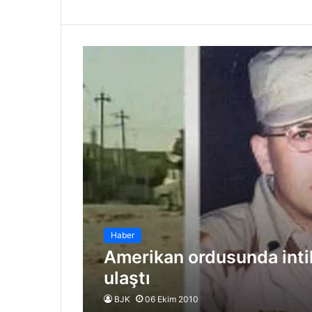
Haber
Amerikan ordusunda intih
ulaştı
BJK
06 Ekim 2010