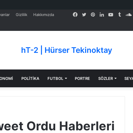
Facebook
Twitter
Pinterest
LinkedIn
YouTube
Tumb
anlar
Gizlilik
Hakkımızda
hT-2 | Hürser Tekinoktay
ONOMİ
POLİTİKA
FUTBOL
PORTRE
SÖZLER
SEY
eet Ordu Haberleri