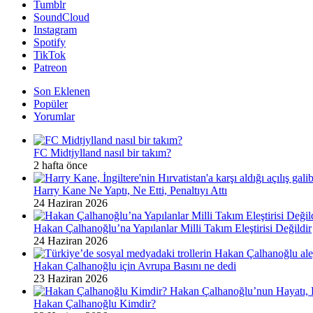
Tumblr
SoundCloud
Instagram
Spotify
TikTok
Patreon
Son Eklenen
Popüler
Yorumlar
FC Midtjylland nasıl bir takım?
2 hafta önce
Harry Kane Ne Yaptı, Ne Etti, Penaltıyı Attı
24 Haziran 2026
Hakan Çalhanoğlu’na Yapılanlar Milli Takım Eleştirisi Değildir
24 Haziran 2026
Hakan Çalhanoğlu için Avrupa Basını ne dedi
23 Haziran 2026
Hakan Çalhanoğlu Kimdir?