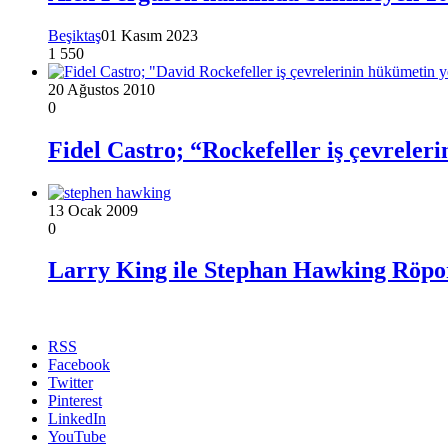
Beşiktaş
01 Kasım 2023
1
550
20 Ağustos 2010
0
Fidel Castro; “Rockefeller iş çevreler
13 Ocak 2009
0
Larry King ile Stephan Hawking Röpor
RSS
Facebook
Twitter
Pinterest
LinkedIn
YouTube