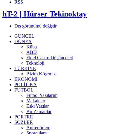
RSS
hT-2 | Hürser Tekinoktay
Dış görünümü değiştir
GÜNCEL
DÜNYA
Küba
ABD
Fidel Castro Düşünceleri
Teknoloji
TÜRKİYE
Bizim Köşemiz
EKONOMİ
POLİTİKA
FUTBOL
Futbol Yazılarım
Makaleler
Eski Yazılar
Bir Zamanlar
PORTRE
SÖZLER
Antrenörlere
Sporculara