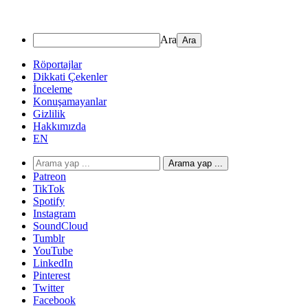
Ara
Röportajlar
Dikkati Çekenler
İnceleme
Konuşamayanlar
Gizlilik
Hakkımızda
EN
Arama yap ...
Patreon
TikTok
Spotify
Instagram
SoundCloud
Tumblr
YouTube
LinkedIn
Pinterest
Twitter
Facebook