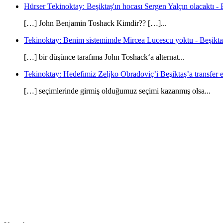
Hürser Tekinoktay: Beşiktaş'ın hocası Sergen Yalçın olacaktı - 
[…] John Benjamin Toshack Kimdir?? […]...
Tekinoktay: Benim sistemimde Mircea Lucescu yoktu - Beşikta
[…] bir düşünce tarafıma John Toshack‘a alternat...
Tekinoktay: Hedefimiz Zeljko Obradoviç’i Beşiktaş’a transfer et
[…] seçimlerinde girmiş olduğumuz seçimi kazanmış olsa...