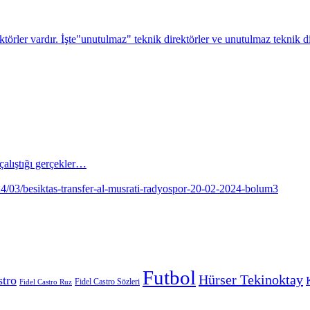
alıştığı gerçekler…
Futbol
Hürser Tekinoktay
stro
Fidel Castro Sözleri
Fidel Castro Ruz