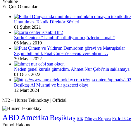
Youtube
En Çok Okunanlar
Unutulmaz Teknik Direktör Sözleri
01 Şubat 2021
Zorlu Center : “İstanbul’u dinliyorum gözlerim kapalı”
06 Mayıs 2010
Seçim bitti artık Fuat Çimen’e cevap verebilirim. . .
30 Mayıs 2022
Neden genel kurula gitmedim. Ahmet Nur Çebi’nin saklamaya ç
01 Ocak 2022
Beşiktaş Al Musrati ve bir gazeteci olayı
12 Mart 2024
hT2 – Hürser Tekinoktay | Official
ABD
Amerika
Beşiktaş
Fidel Ca
Dünya Kupası
BJK
Futbol Hakkında