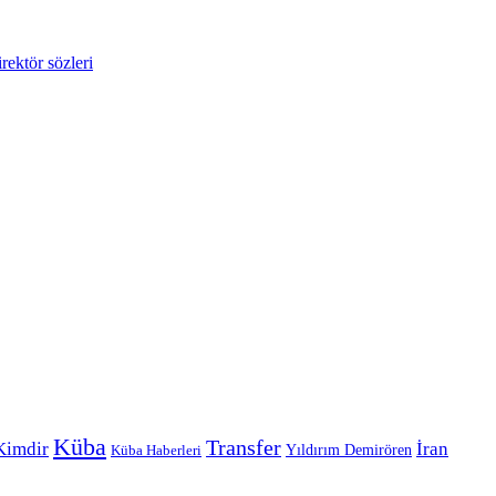
Küba
Transfer
Kimdir
İran
Yıldırım Demirören
Küba Haberleri