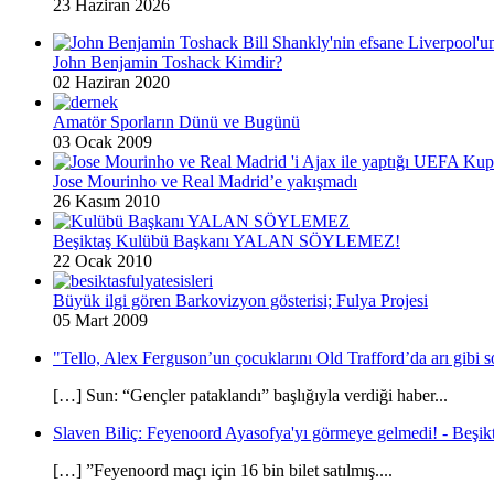
23 Haziran 2026
John Benjamin Toshack Kimdir?
02 Haziran 2020
Amatör Sporların Dünü ve Bugünü
03 Ocak 2009
Jose Mourinho ve Real Madrid’e yakışmadı
26 Kasım 2010
Beşiktaş Kulübü Başkanı YALAN SÖYLEMEZ!
22 Ocak 2010
Büyük ilgi gören Barkovizyon gösterisi; Fulya Projesi
05 Mart 2009
"Tello, Alex Ferguson’un çocuklarını Old Trafford’da arı gibi s
[…] Sun: “Gençler pataklandı” başlığıyla verdiği haber...
Slaven Biliç: Feyenoord Ayasofya'yı görmeye gelmedi! - Beşikt
[…] ”Feyenoord maçı için 16 bin bilet satılmış....