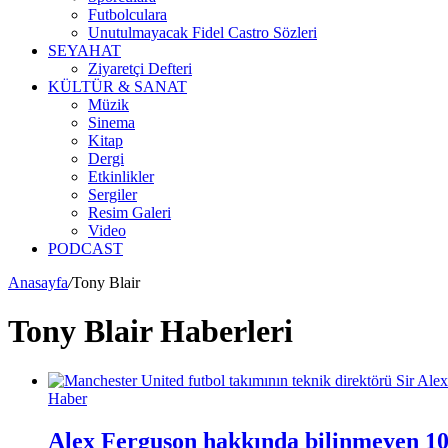
Futbolculara
Unutulmayacak Fidel Castro Sözleri
SEYAHAT
Ziyaretçi Defteri
KÜLTÜR & SANAT
Müzik
Sinema
Kitap
Dergi
Etkinlikler
Sergiler
Resim Galeri
Video
PODCAST
Anasayfa
/
Tony Blair
Tony Blair Haberleri
Haber
Alex Ferguson hakkında bilinmeyen 10