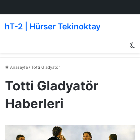
hT-2 | Hürser Tekinoktay
D
g
de
Anasayfa
/
Totti Gladyatör
Totti Gladyatör
Haberleri