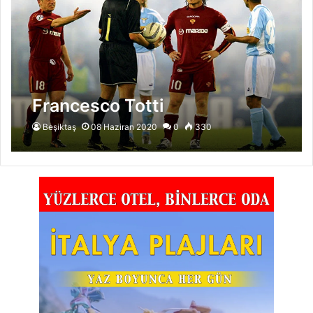
Francesco Totti
Beşiktaş
08 Haziran 2020
0
330