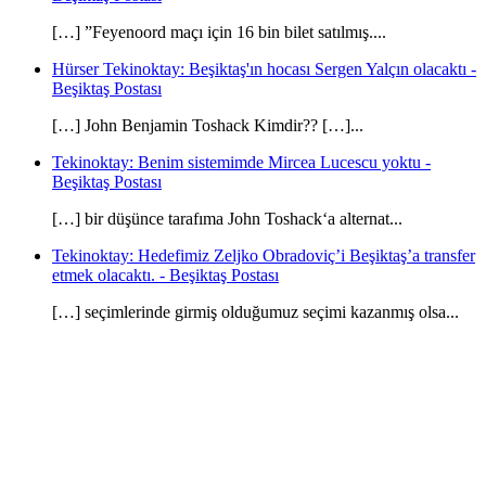
[…] ”Feyenoord maçı için 16 bin bilet satılmış....
Hürser Tekinoktay: Beşiktaş'ın hocası Sergen Yalçın olacaktı -
Beşiktaş Postası
[…] John Benjamin Toshack Kimdir?? […]...
Tekinoktay: Benim sistemimde Mircea Lucescu yoktu -
Beşiktaş Postası
[…] bir düşünce tarafıma John Toshack‘a alternat...
Tekinoktay: Hedefimiz Zeljko Obradoviç’i Beşiktaş’a transfer
etmek olacaktı. - Beşiktaş Postası
[…] seçimlerinde girmiş olduğumuz seçimi kazanmış olsa...