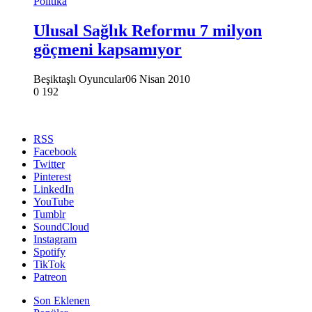
Politika
Ulusal Sağlık Reformu 7 milyon
göçmeni kapsamıyor
Beşiktaşlı Oyuncular
06 Nisan 2010
0
192
RSS
Facebook
Twitter
Pinterest
LinkedIn
YouTube
Tumblr
SoundCloud
Instagram
Spotify
TikTok
Patreon
Son Eklenen