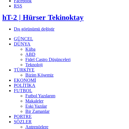
Facebook
RSS
hT-2 | Hürser Tekinoktay
Dış görünümü değiştir
GÜNCEL
DÜNYA
Küba
ABD
Fidel Castro Düşünceleri
Teknoloji
TÜRKİYE
Bizim Köşemiz
EKONOMİ
POLİTİKA
FUTBOL
Futbol Yazılarım
Makaleler
Eski Yazılar
Bir Zamanlar
PORTRE
SÖZLER
Antrenörlere