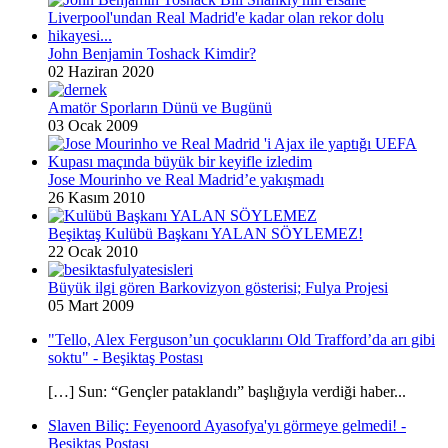
John Benjamin Toshack Kimdir?
02 Haziran 2020
Amatör Sporların Dünü ve Bugünü
03 Ocak 2009
Jose Mourinho ve Real Madrid’e yakışmadı
26 Kasım 2010
Beşiktaş Kulübü Başkanı YALAN SÖYLEMEZ!
22 Ocak 2010
Büyük ilgi gören Barkovizyon gösterisi; Fulya Projesi
05 Mart 2009
"Tello, Alex Ferguson’un çocuklarını Old Trafford’da arı gibi
soktu" - Beşiktaş Postası
[…] Sun: “Gençler pataklandı” başlığıyla verdiği haber...
Slaven Biliç: Feyenoord Ayasofya'yı görmeye gelmedi! -
Beşiktaş Postası