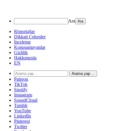
Ara
Röportajlar
Dikkati Çekenler
İnceleme
Konuşamayanlar
Gizlilik
Hakkımızda
EN
Arama yap ...
Patreon
TikTok
Spotify
Instagram
SoundCloud
Tumblr
YouTube
LinkedIn
Pinterest
Twitter