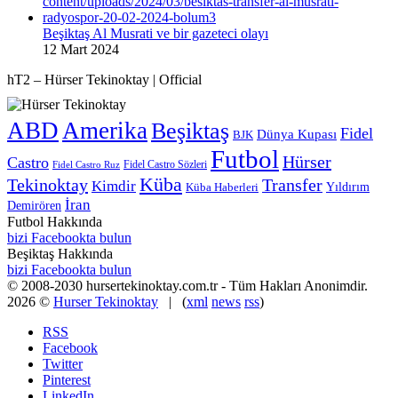
Beşiktaş Al Musrati ve bir gazeteci olayı
12 Mart 2024
hT2 – Hürser Tekinoktay | Official
ABD
Amerika
Beşiktaş
Fidel
Dünya Kupası
BJK
Futbol
Hürser
Castro
Fidel Castro Sözleri
Fidel Castro Ruz
Küba
Tekinoktay
Transfer
Kimdir
Yıldırım
Küba Haberleri
İran
Demirören
Futbol Hakkında
bizi Facebookta bulun
Beşiktaş Hakkında
bizi Facebookta bulun
© 2008-2030 hursertekinoktay.com.tr - Tüm Hakları Anonimdir.
2026 ©
Hurser Tekinoktay
| (
xml
news
rss
)
RSS
Facebook
Twitter
Pinterest
LinkedIn