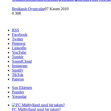
Beşiktaşlı Oyuncular
07 Kasım 2010
0
308
RSS
Facebook
Twitter
Pinterest
LinkedIn
YouTube
Tumblr
SoundCloud
Instagram
Spotify
TikTok
Patreon
Son Eklenen
Popüler
Yorumlar
FC Midtjylland nasıl bir takım?