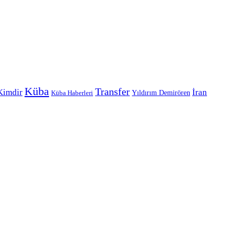
Küba
Transfer
Kimdir
İran
Yıldırım Demirören
Küba Haberleri