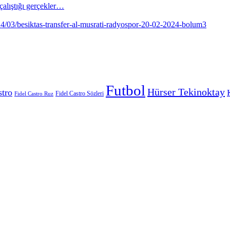
alıştığı gerçekler…
Futbol
Hürser Tekinoktay
stro
Fidel Castro Sözleri
Fidel Castro Ruz