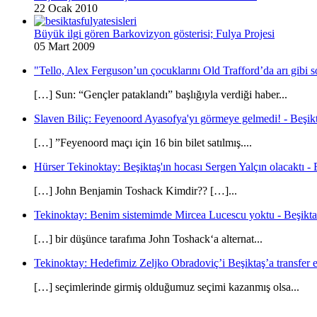
22 Ocak 2010
Büyük ilgi gören Barkovizyon gösterisi; Fulya Projesi
05 Mart 2009
"Tello, Alex Ferguson’un çocuklarını Old Trafford’da arı gibi s
[…] Sun: “Gençler pataklandı” başlığıyla verdiği haber...
Slaven Biliç: Feyenoord Ayasofya'yı görmeye gelmedi! - Beşikt
[…] ”Feyenoord maçı için 16 bin bilet satılmış....
Hürser Tekinoktay: Beşiktaş'ın hocası Sergen Yalçın olacaktı - 
[…] John Benjamin Toshack Kimdir?? […]...
Tekinoktay: Benim sistemimde Mircea Lucescu yoktu - Beşikta
[…] bir düşünce tarafıma John Toshack‘a alternat...
Tekinoktay: Hedefimiz Zeljko Obradoviç’i Beşiktaş’a transfer et
[…] seçimlerinde girmiş olduğumuz seçimi kazanmış olsa...