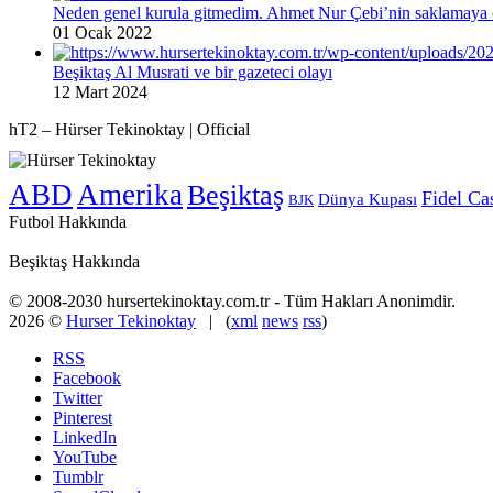
Neden genel kurula gitmedim. Ahmet Nur Çebi’nin saklamaya ç
01 Ocak 2022
Beşiktaş Al Musrati ve bir gazeteci olayı
12 Mart 2024
hT2 – Hürser Tekinoktay | Official
ABD
Amerika
Beşiktaş
Fidel Ca
Dünya Kupası
BJK
Futbol Hakkında
Beşiktaş Hakkında
© 2008-2030 hursertekinoktay.com.tr - Tüm Hakları Anonimdir.
2026 ©
Hurser Tekinoktay
| (
xml
news
rss
)
RSS
Facebook
Twitter
Pinterest
LinkedIn
YouTube
Tumblr