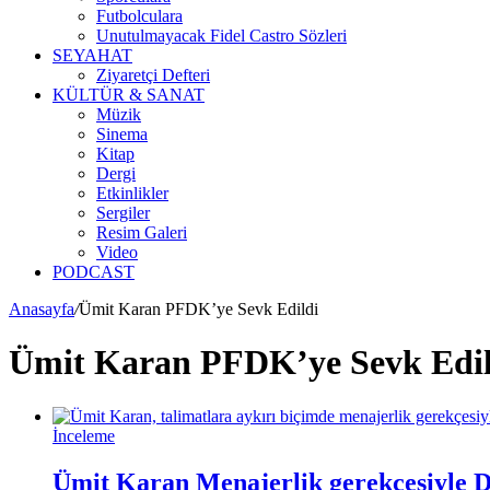
Futbolculara
Unutulmayacak Fidel Castro Sözleri
SEYAHAT
Ziyaretçi Defteri
KÜLTÜR & SANAT
Müzik
Sinema
Kitap
Dergi
Etkinlikler
Sergiler
Resim Galeri
Video
PODCAST
Anasayfa
/
Ümit Karan PFDK’ye Sevk Edildi
Ümit Karan PFDK’ye Sevk Edil
İnceleme
Ümit Karan Menajerlik gerekçesiyle Di