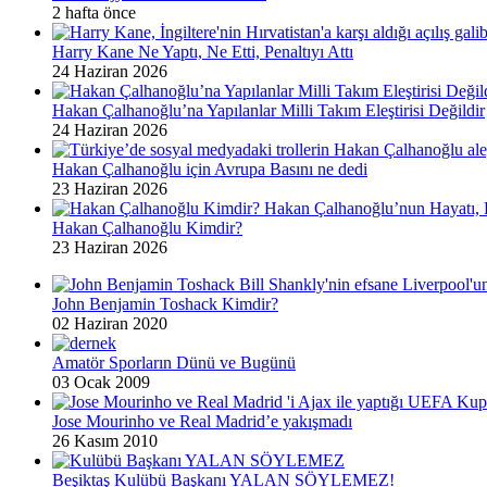
2 hafta önce
Harry Kane Ne Yaptı, Ne Etti, Penaltıyı Attı
24 Haziran 2026
Hakan Çalhanoğlu’na Yapılanlar Milli Takım Eleştirisi Değildir
24 Haziran 2026
Hakan Çalhanoğlu için Avrupa Basını ne dedi
23 Haziran 2026
Hakan Çalhanoğlu Kimdir?
23 Haziran 2026
John Benjamin Toshack Kimdir?
02 Haziran 2020
Amatör Sporların Dünü ve Bugünü
03 Ocak 2009
Jose Mourinho ve Real Madrid’e yakışmadı
26 Kasım 2010
Beşiktaş Kulübü Başkanı YALAN SÖYLEMEZ!