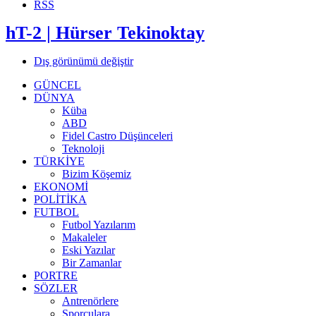
RSS
hT-2 | Hürser Tekinoktay
Dış görünümü değiştir
GÜNCEL
DÜNYA
Küba
ABD
Fidel Castro Düşünceleri
Teknoloji
TÜRKİYE
Bizim Köşemiz
EKONOMİ
POLİTİKA
FUTBOL
Futbol Yazılarım
Makaleler
Eski Yazılar
Bir Zamanlar
PORTRE
SÖZLER
Antrenörlere
Sporculara