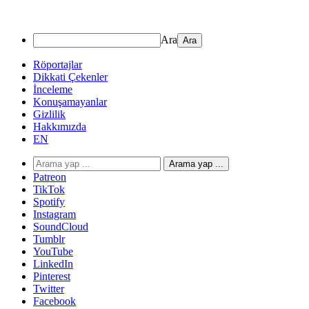
Ara
Röportajlar
Dikkati Çekenler
İnceleme
Konuşamayanlar
Gizlilik
Hakkımızda
EN
Arama yap ...
Patreon
TikTok
Spotify
Instagram
SoundCloud
Tumblr
YouTube
LinkedIn
Pinterest
Twitter
Facebook