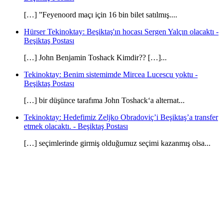
[…] ”Feyenoord maçı için 16 bin bilet satılmış....
Hürser Tekinoktay: Beşiktaş'ın hocası Sergen Yalçın olacaktı -
Beşiktaş Postası
[…] John Benjamin Toshack Kimdir?? […]...
Tekinoktay: Benim sistemimde Mircea Lucescu yoktu -
Beşiktaş Postası
[…] bir düşünce tarafıma John Toshack‘a alternat...
Tekinoktay: Hedefimiz Zeljko Obradoviç’i Beşiktaş’a transfer
etmek olacaktı. - Beşiktaş Postası
[…] seçimlerinde girmiş olduğumuz seçimi kazanmış olsa...