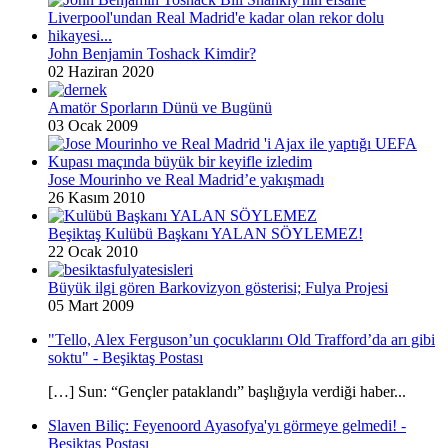
John Benjamin Toshack Kimdir?
02 Haziran 2020
Amatör Sporların Dünü ve Bugünü
03 Ocak 2009
Jose Mourinho ve Real Madrid’e yakışmadı
26 Kasım 2010
Beşiktaş Kulübü Başkanı YALAN SÖYLEMEZ!
22 Ocak 2010
Büyük ilgi gören Barkovizyon gösterisi; Fulya Projesi
05 Mart 2009
"Tello, Alex Ferguson’un çocuklarını Old Trafford’da arı gibi
soktu" - Beşiktaş Postası
[…] Sun: “Gençler pataklandı” başlığıyla verdiği haber...
Slaven Biliç: Feyenoord Ayasofya'yı görmeye gelmedi! -
Beşiktaş Postası