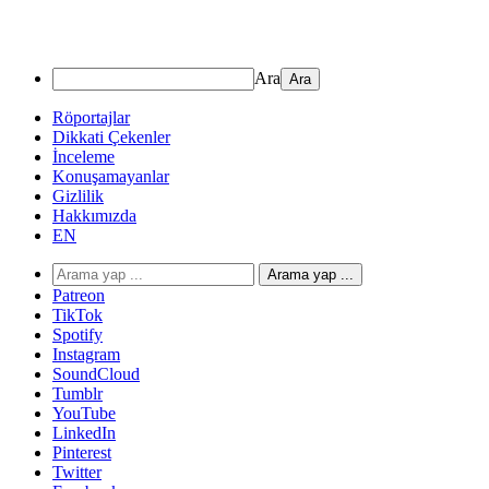
Ara
Röportajlar
Dikkati Çekenler
İnceleme
Konuşamayanlar
Gizlilik
Hakkımızda
EN
Arama yap ...
Patreon
TikTok
Spotify
Instagram
SoundCloud
Tumblr
YouTube
LinkedIn
Pinterest
Twitter