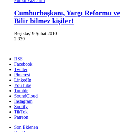
Futbol Yazılarım
Cumhurbaşkanı, Yargı Reformu ve
Bilir bilmez kişiler!
Beşiktaş
19 Şubat 2010
2
339
RSS
Facebook
Twitter
Pinterest
LinkedIn
YouTube
Tumblr
SoundCloud
Instagram
Spotify
TikTok
Patreon
Son Eklenen