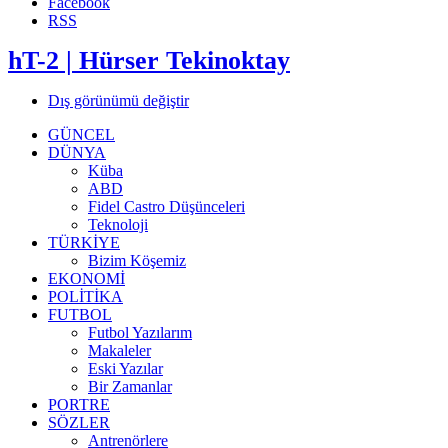
Facebook
RSS
hT-2 | Hürser Tekinoktay
Dış görünümü değiştir
GÜNCEL
DÜNYA
Küba
ABD
Fidel Castro Düşünceleri
Teknoloji
TÜRKİYE
Bizim Köşemiz
EKONOMİ
POLİTİKA
FUTBOL
Futbol Yazılarım
Makaleler
Eski Yazılar
Bir Zamanlar
PORTRE
SÖZLER
Antrenörlere