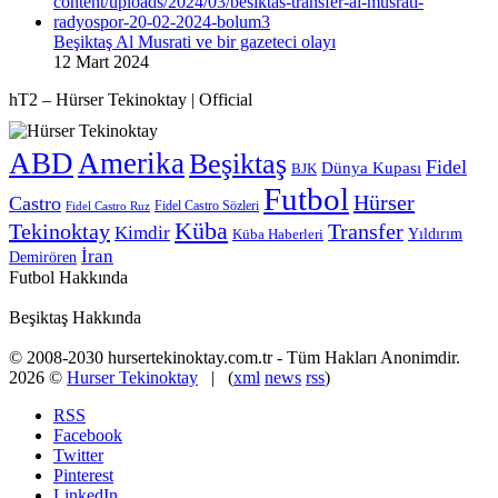
Beşiktaş Al Musrati ve bir gazeteci olayı
12 Mart 2024
hT2 – Hürser Tekinoktay | Official
ABD
Amerika
Beşiktaş
Fidel
Dünya Kupası
BJK
Futbol
Hürser
Castro
Fidel Castro Sözleri
Fidel Castro Ruz
Küba
Tekinoktay
Transfer
Kimdir
Yıldırım
Küba Haberleri
İran
Demirören
Futbol Hakkında
Beşiktaş Hakkında
© 2008-2030 hursertekinoktay.com.tr - Tüm Hakları Anonimdir.
2026 ©
Hurser Tekinoktay
| (
xml
news
rss
)
RSS
Facebook
Twitter
Pinterest
LinkedIn