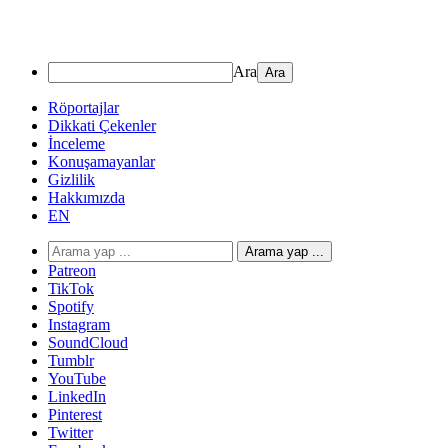
Ara
Röportajlar
Dikkati Çekenler
İnceleme
Konuşamayanlar
Gizlilik
Hakkımızda
EN
Arama yap ...
Patreon
TikTok
Spotify
Instagram
SoundCloud
Tumblr
YouTube
LinkedIn
Pinterest
Twitter