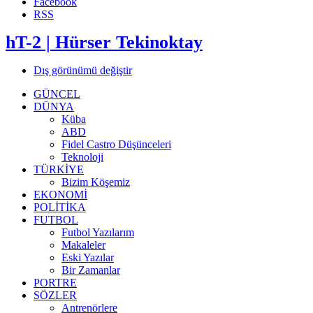
Facebook
RSS
hT-2 | Hürser Tekinoktay
Dış görünümü değiştir
GÜNCEL
DÜNYA
Küba
ABD
Fidel Castro Düşünceleri
Teknoloji
TÜRKİYE
Bizim Köşemiz
EKONOMİ
POLİTİKA
FUTBOL
Futbol Yazılarım
Makaleler
Eski Yazılar
Bir Zamanlar
PORTRE
SÖZLER
Antrenörlere