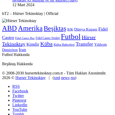
Beşiktaş Al Musrati ve bir gazeteci olayı
12 Mart 2024
hT2 – Hürser Tekinoktay | Official
ABD
Amerika
Beşiktaş
Fidel
Dünya Kupası
BJK
Futbol
Hürser
Castro
Fidel Castro Sözleri
Fidel Castro Ruz
Küba
Tekinoktay
Transfer
Kimdir
Yıldırım
Küba Haberleri
İran
Demirören
Futbol Hakkında
Beşiktaş Hakkında
© 2008-2030 hursertekinoktay.com.tr - Tüm Hakları Anonimdir.
2026 ©
Hurser Tekinoktay
| (
xml
news
rss
)
RSS
Facebook
Twitter
Pinterest
LinkedIn
YouTube
Tumblr