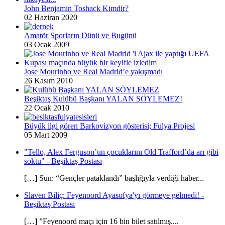
John Benjamin Toshack Kimdir?
02 Haziran 2020
Amatör Sporların Dünü ve Bugünü
03 Ocak 2009
Jose Mourinho ve Real Madrid’e yakışmadı
26 Kasım 2010
Beşiktaş Kulübü Başkanı YALAN SÖYLEMEZ!
22 Ocak 2010
Büyük ilgi gören Barkovizyon gösterisi; Fulya Projesi
05 Mart 2009
"Tello, Alex Ferguson’un çocuklarını Old Trafford’da arı gibi
soktu" - Beşiktaş Postası
[…] Sun: “Gençler pataklandı” başlığıyla verdiği haber...
Slaven Biliç: Feyenoord Ayasofya'yı görmeye gelmedi! -
Beşiktaş Postası
[…] ”Feyenoord maçı için 16 bin bilet satılmış....