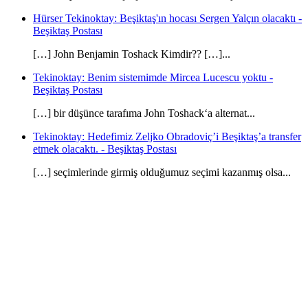
Hürser Tekinoktay: Beşiktaş'ın hocası Sergen Yalçın olacaktı -
Beşiktaş Postası
[…] John Benjamin Toshack Kimdir?? […]...
Tekinoktay: Benim sistemimde Mircea Lucescu yoktu -
Beşiktaş Postası
[…] bir düşünce tarafıma John Toshack‘a alternat...
Tekinoktay: Hedefimiz Zeljko Obradoviç’i Beşiktaş’a transfer
etmek olacaktı. - Beşiktaş Postası
[…] seçimlerinde girmiş olduğumuz seçimi kazanmış olsa...