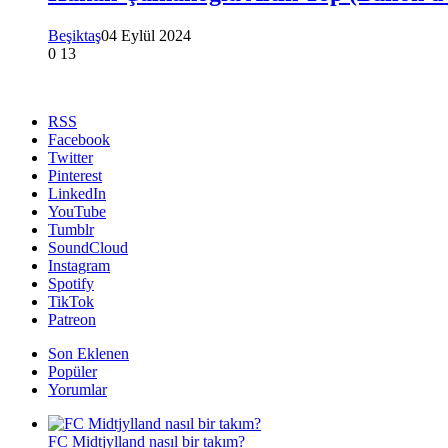
Beşiktaş
04 Eylül 2024
0
13
RSS
Facebook
Twitter
Pinterest
LinkedIn
YouTube
Tumblr
SoundCloud
Instagram
Spotify
TikTok
Patreon
Son Eklenen
Popüler
Yorumlar
FC Midtjylland nasıl bir takım?