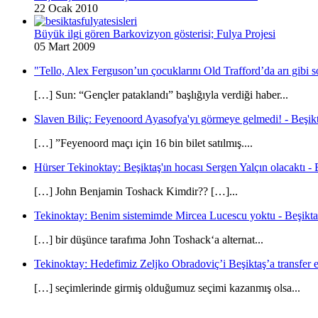
22 Ocak 2010
Büyük ilgi gören Barkovizyon gösterisi; Fulya Projesi
05 Mart 2009
"Tello, Alex Ferguson’un çocuklarını Old Trafford’da arı gibi s
[…] Sun: “Gençler pataklandı” başlığıyla verdiği haber...
Slaven Biliç: Feyenoord Ayasofya'yı görmeye gelmedi! - Beşikt
[…] ”Feyenoord maçı için 16 bin bilet satılmış....
Hürser Tekinoktay: Beşiktaş'ın hocası Sergen Yalçın olacaktı - 
[…] John Benjamin Toshack Kimdir?? […]...
Tekinoktay: Benim sistemimde Mircea Lucescu yoktu - Beşikta
[…] bir düşünce tarafıma John Toshack‘a alternat...
Tekinoktay: Hedefimiz Zeljko Obradoviç’i Beşiktaş’a transfer et
[…] seçimlerinde girmiş olduğumuz seçimi kazanmış olsa...