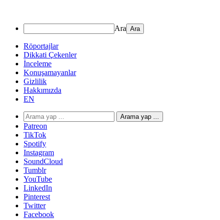
Ara
Röportajlar
Dikkati Çekenler
İnceleme
Konuşamayanlar
Gizlilik
Hakkımızda
EN
Arama yap ...
Patreon
TikTok
Spotify
Instagram
SoundCloud
Tumblr
YouTube
LinkedIn
Pinterest
Twitter
Facebook