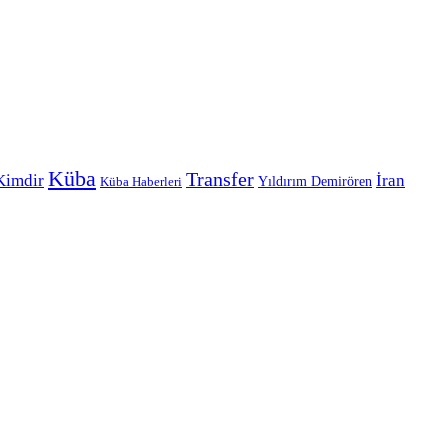
Küba
Transfer
Kimdir
İran
Yıldırım Demirören
Küba Haberleri