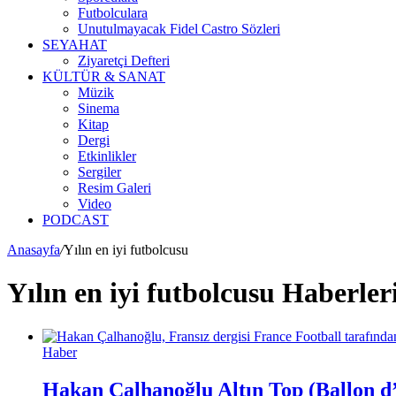
Futbolculara
Unutulmayacak Fidel Castro Sözleri
SEYAHAT
Ziyaretçi Defteri
KÜLTÜR & SANAT
Müzik
Sinema
Kitap
Dergi
Etkinlikler
Sergiler
Resim Galeri
Video
PODCAST
Anasayfa
/
Yılın en iyi futbolcusu
Yılın en iyi futbolcusu Haberler
Haber
Hakan Çalhanoğlu Altın Top (Ballon d’