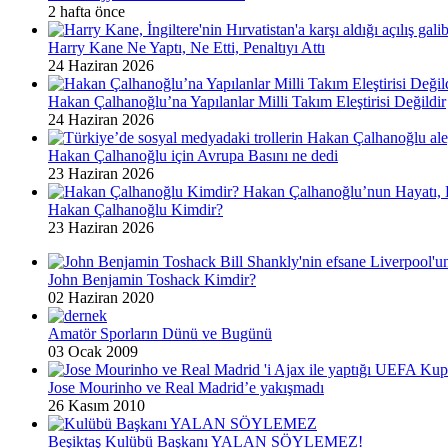
2 hafta önce
Harry Kane Ne Yaptı, Ne Etti, Penaltıyı Attı
24 Haziran 2026
Hakan Çalhanoğlu’na Yapılanlar Milli Takım Eleştirisi Değildir
24 Haziran 2026
Hakan Çalhanoğlu için Avrupa Basını ne dedi
23 Haziran 2026
Hakan Çalhanoğlu Kimdir?
23 Haziran 2026
John Benjamin Toshack Kimdir?
02 Haziran 2020
Amatör Sporların Dünü ve Bugünü
03 Ocak 2009
Jose Mourinho ve Real Madrid’e yakışmadı
26 Kasım 2010
Beşiktaş Kulübü Başkanı YALAN SÖYLEMEZ!