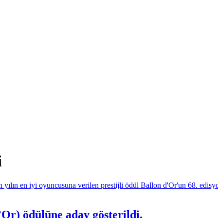
i
Or) ödülüne aday gösterildi.