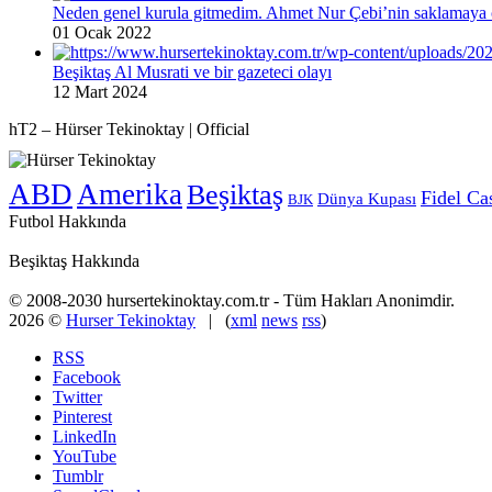
Neden genel kurula gitmedim. Ahmet Nur Çebi’nin saklamaya ç
01 Ocak 2022
Beşiktaş Al Musrati ve bir gazeteci olayı
12 Mart 2024
hT2 – Hürser Tekinoktay | Official
ABD
Amerika
Beşiktaş
Fidel Ca
Dünya Kupası
BJK
Futbol Hakkında
Beşiktaş Hakkında
© 2008-2030 hursertekinoktay.com.tr - Tüm Hakları Anonimdir.
2026 ©
Hurser Tekinoktay
| (
xml
news
rss
)
RSS
Facebook
Twitter
Pinterest
LinkedIn
YouTube
Tumblr