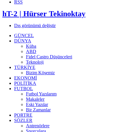
RSS
hT-2 | Hürser Tekinoktay
Dış görünümü değiştir
GÜNCEL
DÜNYA
Küba
ABD
Fidel Castro Düşünceleri
Teknoloji
TÜRKİYE
Bizim Köşemiz
EKONOMİ
POLİTİKA
FUTBOL
Futbol Yazılarım
Makaleler
Eski Yazılar
Bir Zamanlar
PORTRE
SÖZLER
Antrenörlere
Sporculara