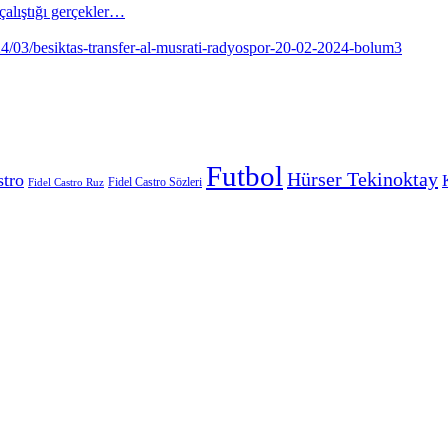
alıştığı gerçekler…
Futbol
Hürser Tekinoktay
stro
Fidel Castro Sözleri
Fidel Castro Ruz