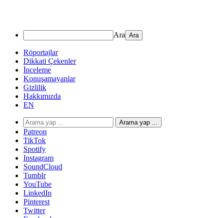
Ara
Röportajlar
Dikkati Çekenler
İnceleme
Konuşamayanlar
Gizlilik
Hakkımızda
EN
Arama yap ...
Patreon
TikTok
Spotify
Instagram
SoundCloud
Tumblr
YouTube
LinkedIn
Pinterest
Twitter