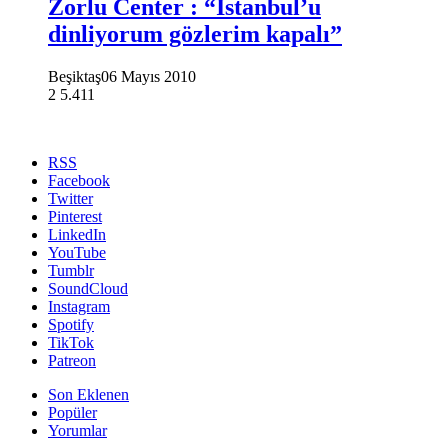
Zorlu Center : “İstanbul’u
dinliyorum gözlerim kapalı”
Beşiktaş
06 Mayıs 2010
2
5.411
RSS
Facebook
Twitter
Pinterest
LinkedIn
YouTube
Tumblr
SoundCloud
Instagram
Spotify
TikTok
Patreon
Son Eklenen
Popüler
Yorumlar