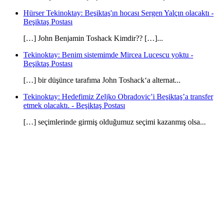
Hürser Tekinoktay: Beşiktaş'ın hocası Sergen Yalçın olacaktı -
Beşiktaş Postası
[…] John Benjamin Toshack Kimdir?? […]...
Tekinoktay: Benim sistemimde Mircea Lucescu yoktu -
Beşiktaş Postası
[…] bir düşünce tarafıma John Toshack‘a alternat...
Tekinoktay: Hedefimiz Zeljko Obradoviç’i Beşiktaş’a transfer
etmek olacaktı. - Beşiktaş Postası
[…] seçimlerinde girmiş olduğumuz seçimi kazanmış olsa...