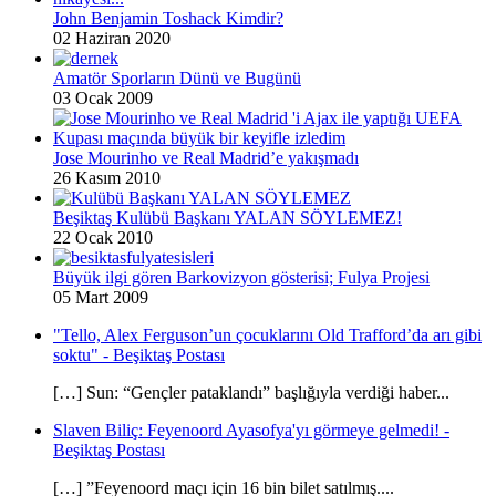
John Benjamin Toshack Kimdir?
02 Haziran 2020
Amatör Sporların Dünü ve Bugünü
03 Ocak 2009
Jose Mourinho ve Real Madrid’e yakışmadı
26 Kasım 2010
Beşiktaş Kulübü Başkanı YALAN SÖYLEMEZ!
22 Ocak 2010
Büyük ilgi gören Barkovizyon gösterisi; Fulya Projesi
05 Mart 2009
"Tello, Alex Ferguson’un çocuklarını Old Trafford’da arı gibi
soktu" - Beşiktaş Postası
[…] Sun: “Gençler pataklandı” başlığıyla verdiği haber...
Slaven Biliç: Feyenoord Ayasofya'yı görmeye gelmedi! -
Beşiktaş Postası
[…] ”Feyenoord maçı için 16 bin bilet satılmış....