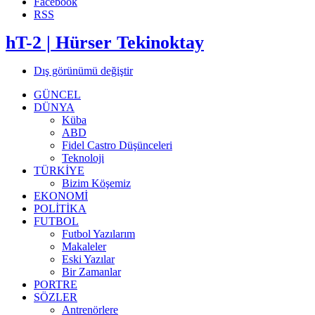
Facebook
RSS
hT-2 | Hürser Tekinoktay
Dış görünümü değiştir
GÜNCEL
DÜNYA
Küba
ABD
Fidel Castro Düşünceleri
Teknoloji
TÜRKİYE
Bizim Köşemiz
EKONOMİ
POLİTİKA
FUTBOL
Futbol Yazılarım
Makaleler
Eski Yazılar
Bir Zamanlar
PORTRE
SÖZLER
Antrenörlere