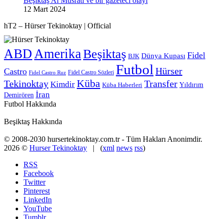
Beşiktaş Al Musrati ve bir gazeteci olayı
12 Mart 2024
hT2 – Hürser Tekinoktay | Official
ABD
Amerika
Beşiktaş
Fidel
Dünya Kupası
BJK
Futbol
Hürser
Castro
Fidel Castro Sözleri
Fidel Castro Ruz
Küba
Tekinoktay
Transfer
Kimdir
Yıldırım
Küba Haberleri
İran
Demirören
Futbol Hakkında
Beşiktaş Hakkında
© 2008-2030 hursertekinoktay.com.tr - Tüm Hakları Anonimdir.
2026 ©
Hurser Tekinoktay
| (
xml
news
rss
)
RSS
Facebook
Twitter
Pinterest
LinkedIn
YouTube
Tumblr