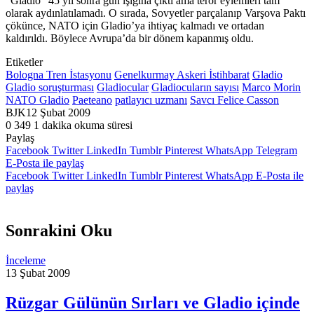
“Gladio” 45 yıl sonra gün ışığına çıktı ama terör eylemleri tam
olarak aydınlatılamadı. O sırada, Sovyetler parçalanıp Varşova Paktı
çökünce, NATO için Gladio’ya ihtiyaç kalmadı ve ortadan
kaldırıldı. Böylece Avrupa’da bir dönem kapanmış oldu.
Etiketler
Bologna Tren İstasyonu
Genelkurmay Askeri İstihbarat
Gladio
Gladio soruşturması
Gladiocular
Gladiocuların sayısı
Marco Morin
NATO Gladio
Paeteano
patlayıcı uzmanı
Savcı Felice Casson
BJK
12 Şubat 2009
0
349
1 dakika okuma süresi
Paylaş
Facebook
Twitter
LinkedIn
Tumblr
Pinterest
WhatsApp
Telegram
E-Posta ile paylaş
Facebook
Twitter
LinkedIn
Tumblr
Pinterest
WhatsApp
E-Posta ile
paylaş
Sonrakini Oku
İnceleme
13 Şubat 2009
Rüzgar Gülünün Sırları ve Gladio içinde