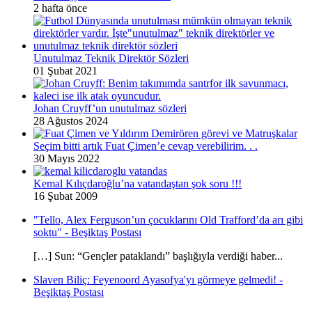
2 hafta önce
Unutulmaz Teknik Direktör Sözleri
01 Şubat 2021
Johan Cruyff’un unutulmaz sözleri
28 Ağustos 2024
Seçim bitti artık Fuat Çimen’e cevap verebilirim. . .
30 Mayıs 2022
Kemal Kılıçdaroğlu’na vatandaştan şok soru !!!
16 Şubat 2009
"Tello, Alex Ferguson’un çocuklarını Old Trafford’da arı gibi
soktu" - Beşiktaş Postası
[…] Sun: “Gençler pataklandı” başlığıyla verdiği haber...
Slaven Biliç: Feyenoord Ayasofya'yı görmeye gelmedi! -
Beşiktaş Postası