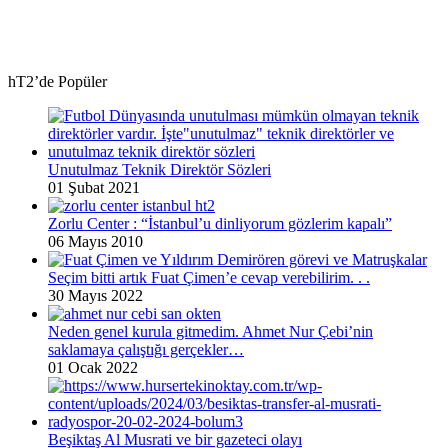
hT2’de Popüler
Unutulmaz Teknik Direktör Sözleri
01 Şubat 2021
Zorlu Center : “İstanbul’u dinliyorum gözlerim kapalı”
06 Mayıs 2010
Seçim bitti artık Fuat Çimen’e cevap verebilirim. . .
30 Mayıs 2022
Neden genel kurula gitmedim. Ahmet Nur Çebi’nin
saklamaya çalıştığı gerçekler…
01 Ocak 2022
Beşiktaş Al Musrati ve bir gazeteci olayı