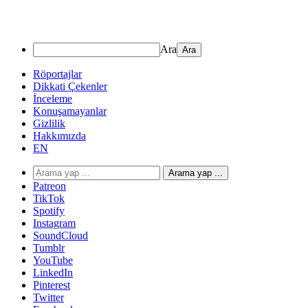
Ara
Röportajlar
Dikkati Çekenler
İnceleme
Konuşamayanlar
Gizlilik
Hakkımızda
EN
Arama yap ...
Patreon
TikTok
Spotify
Instagram
SoundCloud
Tumblr
YouTube
LinkedIn
Pinterest
Twitter