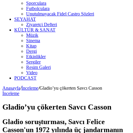
Sporculara
Futbolculara
Unutulmayacak Fidel Castro Sözleri
SEYAHAT
Ziyaretçi Defteri
KÜLTÜR & SANAT
Müzik
Sinema
Kitap
Dergi
Etkinlikler
Sergiler
Resim Galeri
Video
PODCAST
Anasayfa
/
İnceleme
/
Gladio’yu çökerten Savcı Casson
İnceleme
Gladio’yu çökerten Savcı Casson
Gladio soruşturması, Savcı Felice
Casson'un 1972 yılında üç jandarmanın