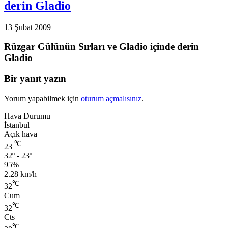
derin Gladio
13 Şubat 2009
Rüzgar Gülünün Sırları ve Gladio içinde derin
Gladio
Bir yanıt yazın
Yorum yapabilmek için
oturum açmalısınız
.
Hava Durumu
İstanbul
Açık hava
℃
23
32º - 23º
95%
2.28 km/h
℃
32
Cum
℃
32
Cts
℃