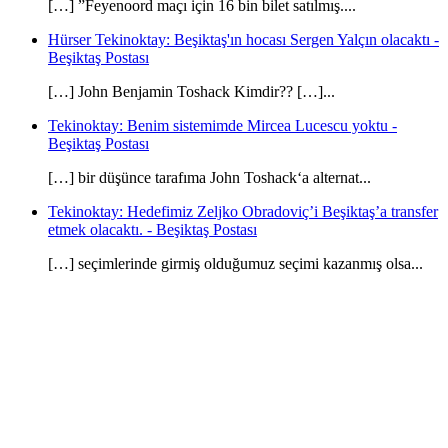
[…] ”Feyenoord maçı için 16 bin bilet satılmış....
Hürser Tekinoktay: Beşiktaş'ın hocası Sergen Yalçın olacaktı -
Beşiktaş Postası
[…] John Benjamin Toshack Kimdir?? […]...
Tekinoktay: Benim sistemimde Mircea Lucescu yoktu -
Beşiktaş Postası
[…] bir düşünce tarafıma John Toshack‘a alternat...
Tekinoktay: Hedefimiz Zeljko Obradoviç’i Beşiktaş’a transfer
etmek olacaktı. - Beşiktaş Postası
[…] seçimlerinde girmiş olduğumuz seçimi kazanmış olsa...