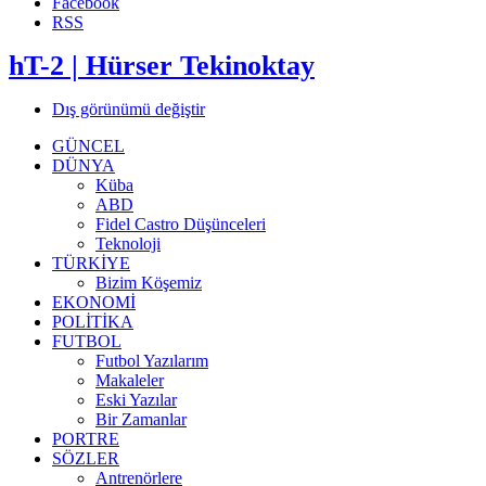
Facebook
RSS
hT-2 | Hürser Tekinoktay
Dış görünümü değiştir
GÜNCEL
DÜNYA
Küba
ABD
Fidel Castro Düşünceleri
Teknoloji
TÜRKİYE
Bizim Köşemiz
EKONOMİ
POLİTİKA
FUTBOL
Futbol Yazılarım
Makaleler
Eski Yazılar
Bir Zamanlar
PORTRE
SÖZLER
Antrenörlere