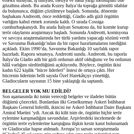
emekli subaylar, iş dünyası, medya ve hatta yargı mensupları bile
gözaltına alındı. Bu arada Kuzey İtalya’da toprağa gömülü silahlar
da bulununca, düğüm çözülmeye başladı. Sonunda, dönemin
başbakanı Andreotti, önce reddettiği, Gladio adlı gizli örgütün
varlığını kabul etmek zorunda kaldı. O sırada Cossiga
cumhurbaşkanıydı. Bu arada İtalyan Senatosu da, bir komite kurup
terör olaylarını araştırmaya başladı. Sonunda Andreotti, komisyona
ve savcıya araştırmalarında her türlü yardımı yapacağı sözünü verdi
ve Savunma Bakanlığı’ndan da bir rapor hazırlamalarını istediğini
açıkladı. Ekim 1990’da, Savunma Bakanlığı 10 sayfalık rapor
hazırladı. Raporu senatoya, Andreotti sundu. Andreotti, bu raporla
İtalya’da Gladio adlı bir gizli ordunun aktif olduğunu ve bu ordunun
hâlâ varlığını sürdürdüğünü açıklıyordu. Böylece, örgütün ikisi
kadın 622 kişilik “hücre liderleri” listesi de ortaya çıktı. Her
hücrenin liderinin belli sayıda Özel Harekâtçıyı yönettiği,
Gladiocuların sayısının 15 bine yaklaştığı da saptandı.
BELGELER YOK MU EDİLDİ?
Son aşamasında iki ismin vereceği belgeler ve ifadeler bütün
düğümü çözecekti. Bunlardan ilki Genelkurmay Askeri İstihbarat
Başkanı General Inferilli, ikincisi ise Askeri İstihbarat Daire Başkanı
Amiral Martini ‘ydi. Ancak iki kilit isim de, örgütün hiçbir terör
eylemine karışmadığını savundular. Arşivlerdeki incelemede de
örgütün terör eylemlerine karıştığına ilişkin kesin kanıt bulunamadı
ve Gladiocular hapse atılmadı. Avrupa’yı sarsan soruşturmada