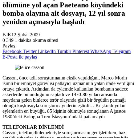
ölümüne yol açan Paeteano köyündeki
bomba olayına ait dosyayı, 12 yıl sonra
yeniden açmasıyla başladı
BJK
12 Şubat 2009
0
349
1 dakika okuma süresi
Paylaş
Facebook
Twitter
LinkedIn
Tumblr
Pinterest
WhatsApp
Telegram
E-Posta ile paylaş
Casson, önce adli soruşturmanın eksik yapıldığını, Marco Morin
isimli bir emniyet görevlisi patlayıcı uzmanının yalan ifade verdiğini
ortaya çıkardı. Ardından da eylemde kullanılan bombanın sadece
askerlerde bulunduğunu saptadı ve 1970-80 yılları arasında
meydana gelen binlerce terör olayında gizli bir örgütün parmağı
olduğu kuşkusuyla soruşturmayı derinleştirdi… Kuşku duyulan
eylemlerin en büyüğü, 85 kişinin ölümüyle sonuçlanan Ağustos
1980’deki Bologna Tren İstasyonu’ndaki patlamaydı.
TELEFONLAR DİNLENDİ
Casson, telefon dinlemeleriyle soruşturmasını genişletirken, bazı