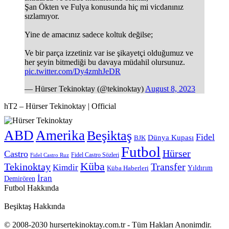
Şan Ökten ve Fulya konusunda hiç mi vicdanınız
sızlamıyor.
Yine de amacınız sadece koltuk değilse;
Ve bir parça izzetiniz var ise şikayetçi olduğumuz ve
her şeyin bitmediği bu davaya müdahil olursunuz.
pic.twitter.com/Dy4zmhJeDR
— Hürser Tekinoktay (@tekinoktay)
August 8, 2023
hT2 – Hürser Tekinoktay | Official
ABD
Amerika
Beşiktaş
Fidel
Dünya Kupası
BJK
Futbol
Hürser
Castro
Fidel Castro Sözleri
Fidel Castro Ruz
Küba
Tekinoktay
Transfer
Kimdir
Yıldırım
Küba Haberleri
İran
Demirören
Futbol Hakkında
Beşiktaş Hakkında
© 2008-2030 hursertekinoktay.com.tr - Tüm Hakları Anonimdir.