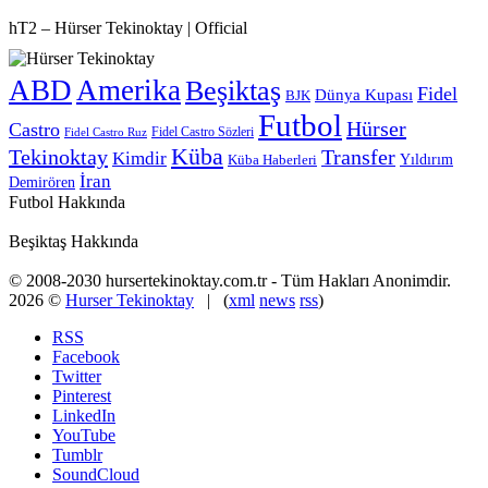
hT2 – Hürser Tekinoktay | Official
ABD
Amerika
Beşiktaş
Fidel
Dünya Kupası
BJK
Futbol
Hürser
Castro
Fidel Castro Sözleri
Fidel Castro Ruz
Küba
Tekinoktay
Transfer
Kimdir
Yıldırım
Küba Haberleri
İran
Demirören
Futbol Hakkında
Beşiktaş Hakkında
© 2008-2030 hursertekinoktay.com.tr - Tüm Hakları Anonimdir.
2026 ©
Hurser Tekinoktay
| (
xml
news
rss
)
RSS
Facebook
Twitter
Pinterest
LinkedIn
YouTube
Tumblr
SoundCloud