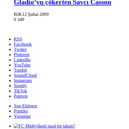
Gladio’yu çökerten Savcı Casson
BJK
12 Şubat 2009
0
349
RSS
Facebook
Twitter
Pinterest
LinkedIn
YouTube
Tumblr
SoundCloud
Instagram
Spotify
TikTok
Patreon
Son Eklenen
Popüler
Yorumlar