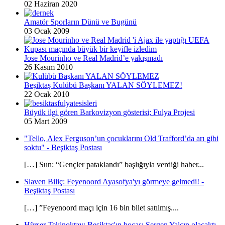
02 Haziran 2020
Amatör Sporların Dünü ve Bugünü
03 Ocak 2009
Jose Mourinho ve Real Madrid’e yakışmadı
26 Kasım 2010
Beşiktaş Kulübü Başkanı YALAN SÖYLEMEZ!
22 Ocak 2010
Büyük ilgi gören Barkovizyon gösterisi; Fulya Projesi
05 Mart 2009
"Tello, Alex Ferguson’un çocuklarını Old Trafford’da arı gibi
soktu" - Beşiktaş Postası
[…] Sun: “Gençler pataklandı” başlığıyla verdiği haber...
Slaven Biliç: Feyenoord Ayasofya'yı görmeye gelmedi! -
Beşiktaş Postası
[…] ”Feyenoord maçı için 16 bin bilet satılmış....
Hürser Tekinoktay: Beşiktaş'ın hocası Sergen Yalçın olacaktı -