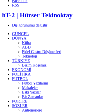
Facebook
RSS
hT-2 | Hürser Tekinoktay
Dış görünümü değiştir
GÜNCEL
DÜNYA
Küba
ABD
Fidel Castro Düşünceleri
Teknoloji
TÜRKİYE
Bizim Köşemiz
EKONOMİ
POLİTİKA
FUTBOL
Futbol Yazılarım
Makaleler
Eski Yazılar
Bir Zamanlar
PORTRE
SÖZLER
Antrenörlere