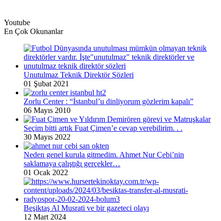
Youtube
En Çok Okunanlar
Unutulmaz Teknik Direktör Sözleri
01 Şubat 2021
Zorlu Center : “İstanbul’u dinliyorum gözlerim kapalı”
06 Mayıs 2010
Seçim bitti artık Fuat Çimen’e cevap verebilirim. . .
30 Mayıs 2022
Neden genel kurula gitmedim. Ahmet Nur Çebi’nin
saklamaya çalıştığı gerçekler…
01 Ocak 2022
Beşiktaş Al Musrati ve bir gazeteci olayı
12 Mart 2024