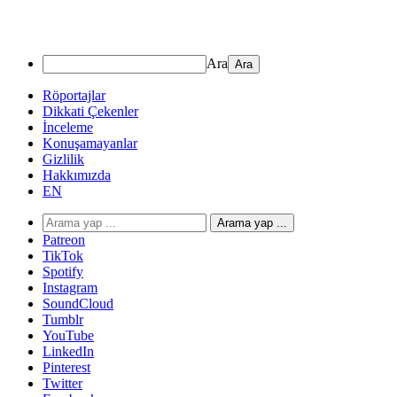
Ara
Röportajlar
Dikkati Çekenler
İnceleme
Konuşamayanlar
Gizlilik
Hakkımızda
EN
Arama yap ...
Patreon
TikTok
Spotify
Instagram
SoundCloud
Tumblr
YouTube
LinkedIn
Pinterest
Twitter