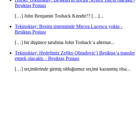
Beşiktaş Postası
[…] John Benjamin Toshack Kimdir?? […]...
Tekinoktay: Benim sistemimde Mircea Lucescu yoktu -
Beşiktaş Postası
[…] bir düşünce tarafıma John Toshack‘a alternat...
Tekinoktay: Hedefimiz Zeljko Obradoviç’i Beşiktaş’a transfer
etmek olacaktı. - Beşiktaş Postası
[…] seçimlerinde girmiş olduğumuz seçimi kazanmış olsa...