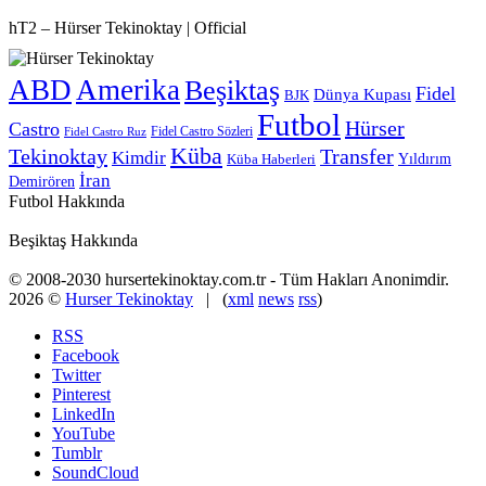
hT2 – Hürser Tekinoktay | Official
ABD
Amerika
Beşiktaş
Fidel
Dünya Kupası
BJK
Futbol
Hürser
Castro
Fidel Castro Sözleri
Fidel Castro Ruz
Küba
Tekinoktay
Transfer
Kimdir
Yıldırım
Küba Haberleri
İran
Demirören
Futbol Hakkında
Beşiktaş Hakkında
© 2008-2030 hursertekinoktay.com.tr - Tüm Hakları Anonimdir.
2026 ©
Hurser Tekinoktay
| (
xml
news
rss
)
RSS
Facebook
Twitter
Pinterest
LinkedIn
YouTube
Tumblr
SoundCloud