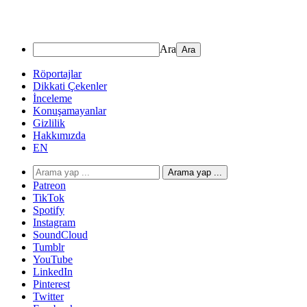
Ara
Röportajlar
Dikkati Çekenler
İnceleme
Konuşamayanlar
Gizlilik
Hakkımızda
EN
Arama yap ...
Patreon
TikTok
Spotify
Instagram
SoundCloud
Tumblr
YouTube
LinkedIn
Pinterest
Twitter