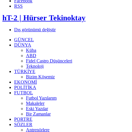
Facebook
RSS
hT-2 | Hürser Tekinoktay
Dış görünümü değiştir
GÜNCEL
DÜNYA
Küba
ABD
Fidel Castro Düşünceleri
Teknoloji
TÜRKİYE
Bizim Köşemiz
EKONOMİ
POLİTİKA
FUTBOL
Futbol Yazılarım
Makaleler
Eski Yazılar
Bir Zamanlar
PORTRE
SÖZLER
Antrenörlere