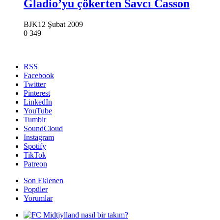
Gladio’yu çökerten Savcı Casson
BJK
12 Şubat 2009
0
349
RSS
Facebook
Twitter
Pinterest
LinkedIn
YouTube
Tumblr
SoundCloud
Instagram
Spotify
TikTok
Patreon
Son Eklenen
Popüler
Yorumlar