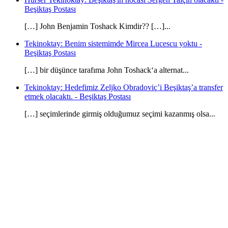
Beşiktaş Postası
[…] John Benjamin Toshack Kimdir?? […]...
Tekinoktay: Benim sistemimde Mircea Lucescu yoktu -
Beşiktaş Postası
[…] bir düşünce tarafıma John Toshack‘a alternat...
Tekinoktay: Hedefimiz Zeljko Obradoviç’i Beşiktaş’a transfer
etmek olacaktı. - Beşiktaş Postası
[…] seçimlerinde girmiş olduğumuz seçimi kazanmış olsa...