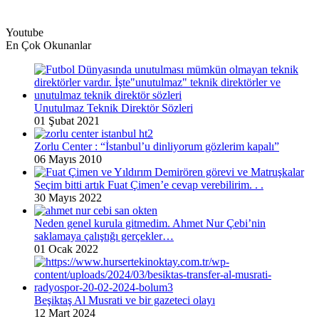
Youtube
En Çok Okunanlar
Unutulmaz Teknik Direktör Sözleri
01 Şubat 2021
Zorlu Center : “İstanbul’u dinliyorum gözlerim kapalı”
06 Mayıs 2010
Seçim bitti artık Fuat Çimen’e cevap verebilirim. . .
30 Mayıs 2022
Neden genel kurula gitmedim. Ahmet Nur Çebi’nin
saklamaya çalıştığı gerçekler…
01 Ocak 2022
Beşiktaş Al Musrati ve bir gazeteci olayı
12 Mart 2024