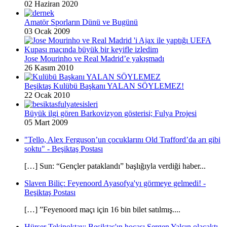
02 Haziran 2020
Amatör Sporların Dünü ve Bugünü
03 Ocak 2009
Jose Mourinho ve Real Madrid’e yakışmadı
26 Kasım 2010
Beşiktaş Kulübü Başkanı YALAN SÖYLEMEZ!
22 Ocak 2010
Büyük ilgi gören Barkovizyon gösterisi; Fulya Projesi
05 Mart 2009
"Tello, Alex Ferguson’un çocuklarını Old Trafford’da arı gibi
soktu" - Beşiktaş Postası
[…] Sun: “Gençler pataklandı” başlığıyla verdiği haber...
Slaven Biliç: Feyenoord Ayasofya'yı görmeye gelmedi! -
Beşiktaş Postası
[…] ”Feyenoord maçı için 16 bin bilet satılmış....
Hürser Tekinoktay: Beşiktaş'ın hocası Sergen Yalçın olacaktı -