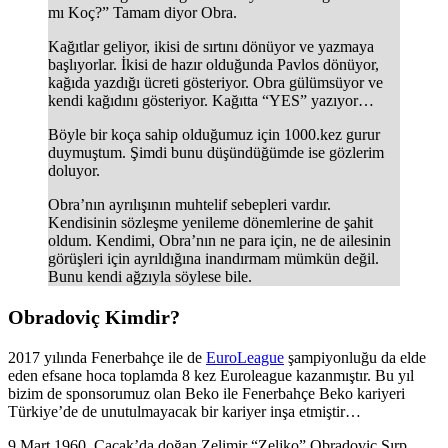
mı Koç?” Tamam diyor Obra.
Kağıtlar geliyor, ikisi de sırtını dönüyor ve yazmaya
başlıyorlar. İkisi de hazır olduğunda Pavlos dönüyor,
kağıda yazdığı ücreti gösteriyor. Obra gülümsüyor ve
kendi kağıdını gösteriyor. Kağıtta “YES” yazıyor…
Böyle bir koça sahip olduğumuz için 1000.kez gurur
duymuştum. Şimdi bunu düşündüğümde ise gözlerim
doluyor.
Obra’nın ayrılışının muhtelif sebepleri vardır.
Kendisinin sözleşme yenileme dönemlerine de şahit
oldum. Kendimi, Obra’nın ne para için, ne de ailesinin
görüşleri için ayrıldığına inandırmam mümkün değil.
Bunu kendi ağzıyla söylese bile.
Obradoviç Kimdir?
2017 yılında Fenerbahçe ile de
EuroLeague
şampiyonluğu da elde
eden efsane hoca toplamda 8 kez Euroleague kazanmıştır. Bu yıl
bizim de sponsorumuz olan Beko ile Fenerbahçe Beko kariyeri
Türkiye’de de unutulmayacak bir kariyer inşa etmiştir…
9 Mart 1960, Cacak’da doğan Zelimir “Zeljko” Obradoviç Sırp