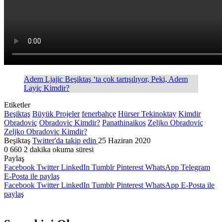
Adem Ljajic Beşiktaş ‘ta çok tartışılıyor, Peki, Adem
Layiç Kimdir?
Etiketler
Beşiktaş
Büyük Projeler
fenerbahçe
Hürser Tekinoktay
Kimdir
Obradoviç
Obradoviç Kimdir?
Panathinaikos
Zeljko Obradoviç
Zeljko Obradoviç Kimdir?
Beşiktaş
Twitter'da takip edin
25 Haziran 2020
0
660
2 dakika okuma süresi
Paylaş
Facebook
Twitter
LinkedIn
Tumblr
Pinterest
WhatsApp
Telegram
E-Posta ile paylaş
Facebook
Twitter
LinkedIn
Tumblr
Pinterest
WhatsApp
E-Posta ile
paylaş