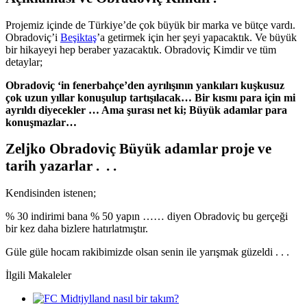
Projemiz içinde de Türkiye’de çok büyük bir marka ve bütçe vardı.
Obradoviç’i
Beşiktaş
’a getirmek için her şeyi yapacaktık. Ve büyük
bir hikayeyi hep beraber yazacaktık. Obradoviç Kimdir ve tüm
detaylar;
Obradoviç ‘in fenerbahçe’den ayrılışının yankıları kuşkusuz
çok uzun yıllar konuşulup tartışılacak… Bir kısmı para için mi
ayrıldı diyecekler … Ama şurası net ki; Büyük adamlar para
konuşmazlar…
Zeljko Obradoviç Büyük adamlar proje ve
tarih yazarlar . . .
Kendisinden istenen;
% 30 indirimi bana % 50 yapın …… diyen Obradoviç bu gerçeği
bir kez daha bizlere hatırlatmıştır.
Güle güle hocam rakibimizde olsan senin ile yarışmak güzeldi . . .
İlgili Makaleler