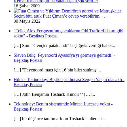
Kemal Kılıçdaroğlu’na vatandaştan şok soru !!!
16 Şubat 2009
Seçim bitti artık Fuat Çimen’e cevap verebilirim. . .
30 Mayıs 2022
"Tello, Alex Ferguson’un çocuklarını Old Trafford’da arı gibi
soktu" - Beşiktaş Postası
[…] Sun: “Gençler pataklandı” başlığıyla verdiği haber...
Slaven Biliç: Feyenoord Ayasofya'yı görmeye gelmedi! -
Beşiktaş Postası
[…] ”Feyenoord maçı için 16 bin bilet satılmış....
Hürser Tekinoktay: Beşiktaş'ın hocası Sergen Yalçın olacaktı -
Beşiktaş Postası
[…] John Benjamin Toshack Kimdir?? […]...
Tekinoktay: Benim sistemimde Mircea Lucescu yoktu -
Beşiktaş Postası
[…] bir düşünce tarafıma John Toshack‘a alternat...