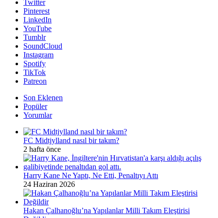
Twitter
Pinterest
LinkedIn
YouTube
Tumblr
SoundCloud
Instagram
Spotify
TikTok
Patreon
Son Eklenen
Popüler
Yorumlar
FC Midtjylland nasıl bir takım?
2 hafta önce
Harry Kane Ne Yaptı, Ne Etti, Penaltıyı Attı
24 Haziran 2026
Hakan Çalhanoğlu’na Yapılanlar Milli Takım Eleştirisi