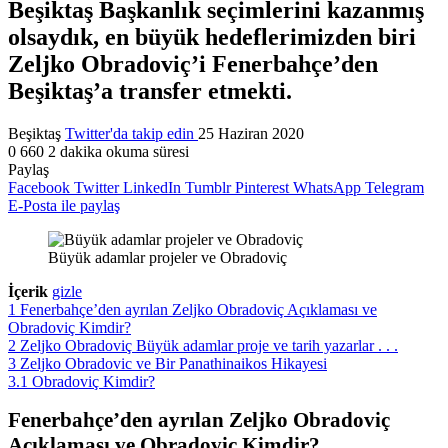
Beşiktaş Başkanlık seçimlerini kazanmış
olsaydık, en büyük hedeflerimizden biri
Zeljko Obradoviç’i Fenerbahçe’den
Beşiktaş’a transfer etmekti.
Beşiktaş
Twitter'da takip edin
25 Haziran 2020
0
660
2 dakika okuma süresi
Paylaş
Facebook
Twitter
LinkedIn
Tumblr
Pinterest
WhatsApp
Telegram
E-Posta ile paylaş
Büyük adamlar projeler ve Obradoviç
İçerik
gizle
1
Fenerbahçe’den ayrılan Zeljko Obradoviç Açıklaması ve
Obradoviç Kimdir?
2
Zeljko Obradoviç Büyük adamlar proje ve tarih yazarlar . . .
3
Zeljko Obradovic ve Bir Panathinaikos Hikayesi
3.1
Obradoviç Kimdir?
Fenerbahçe’den ayrılan Zeljko Obradoviç
Açıklaması ve Obradoviç Kimdir?