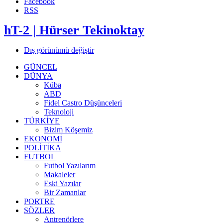
Facebook
RSS
hT-2 | Hürser Tekinoktay
Dış görünümü değiştir
GÜNCEL
DÜNYA
Küba
ABD
Fidel Castro Düşünceleri
Teknoloji
TÜRKİYE
Bizim Köşemiz
EKONOMİ
POLİTİKA
FUTBOL
Futbol Yazılarım
Makaleler
Eski Yazılar
Bir Zamanlar
PORTRE
SÖZLER
Antrenörlere