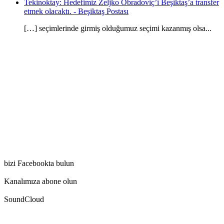
Tekinoktay: Hedefimiz Zeljko Obradoviç’i Beşiktaş’a transfer
etmek olacaktı. - Beşiktaş Postası
[…] seçimlerinde girmiş olduğumuz seçimi kazanmış olsa...
bizi Facebookta bulun
Kanalımıza abone olun
SoundCloud