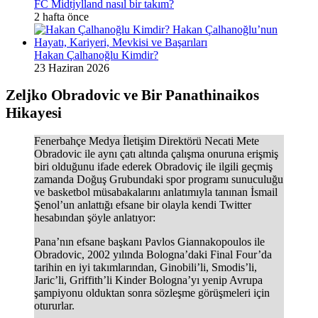
FC Midtjylland nasıl bir takım?
2 hafta önce
Hakan Çalhanoğlu Kimdir?
23 Haziran 2026
Zeljko Obradovic ve Bir Panathinaikos
Hikayesi
Fenerbahçe Medya İletişim Direktörü Necati Mete
Obradovic ile aynı çatı altında çalışma onuruna erişmiş
biri olduğunu ifade ederek Obradoviç ile ilgili geçmiş
zamanda Doğuş Grubundaki spor programı sunuculuğu
ve basketbol müsabakalarını anlatımıyla tanınan İsmail
Şenol’un anlattığı
efsane bir olayla kendi Twitter
hesabından şöyle anlatıyor:
Pana’nın efsane başkanı Pavlos Giannakopoulos ile
Obradovic, 2002 yılında Bologna’daki Final Four’da
tarihin en iyi takımlarından, Ginobili’li, Smodis’li,
Jaric’li, Griffith’li Kinder Bologna’yı yenip Avrupa
şampiyonu olduktan sonra sözleşme görüşmeleri için
otururlar.