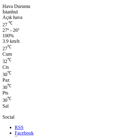
Hava Durumu
İstanbul
Açık hava
℃
27
27º - 26º
100%
3.9 km/h
℃
27
Cum
℃
32
Cts
℃
30
Paz
℃
30
Pts
℃
30
Sal
Social
RSS
Facebook