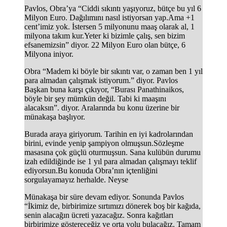
Pavlos, Obra’ya “Ciddi sıkıntı yaşıyoruz, bütçe bu yıl 6
Milyon Euro. Dağılımını nasıl istiyorsan yap.Ama +1
cent’imiz yok. İstersen 5 milyonunu maaş olarak al, 1
milyona takım kur.Yeter ki bizimle çalış, sen bizim
efsanemizsin” diyor. 22 Milyon Euro olan bütçe, 6
Milyona iniyor.
Obra “Madem ki böyle bir sıkıntı var, o zaman ben 1 yıl
para almadan çalışmak istiyorum.” diyor. Pavlos
Başkan buna karşı çıkıyor, “Burası Panathinaikos,
böyle bir şey mümkün değil. Tabi ki maaşını
alacaksın”. diyor. Aralarında bu konu üzerine bir
münakaşa başlıyor.
Burada araya giriyorum. Tarihin en iyi kadrolarından
birini, evinde yenip şampiyon olmuşsun.Sözleşme
masasına çok güçlü oturmuşsun. Sana kulübün durumu
izah edildiğinde ise 1 yıl para almadan çalışmayı teklif
ediyorsun.Bu konuda Obra’nın içtenliğini
sorgulayamayız herhalde. Neyse
Münakaşa bir süre devam ediyor. Sonunda Pavlos
“İkimiz de, birbirimize sırtımızı dönerek boş bir kağıda,
senin alacağın ücreti yazacağız. Sonra kağıtları
birbirimize göstereceğiz ve orta yolu bulacağız. Tamam