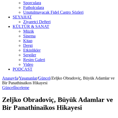
Sporculara
Futbolculara
Unutulmayacak Fidel Castro Sözleri
SEYAHAT
Ziyaretçi Defteri
KÜLTÜR & SANAT
Müzik
Sinema
Kitap
Dergi
Etkinlikler
Sergiler
Resim Galeri
Video
PODCAST
Anasayfa
/
Yaşananlar
/
Güncel
/
Zeljko Obradoviç, Büyük Adamlar ve
Bir Panathinaikos Hikayesi
Güncel
İnceleme
Zeljko Obradoviç, Büyük Adamlar ve
Bir Panathinaikos Hikayesi