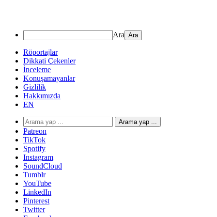
Ara
Röportajlar
Dikkati Çekenler
İnceleme
Konuşamayanlar
Gizlilik
Hakkımızda
EN
Arama yap ...
Patreon
TikTok
Spotify
Instagram
SoundCloud
Tumblr
YouTube
LinkedIn
Pinterest
Twitter