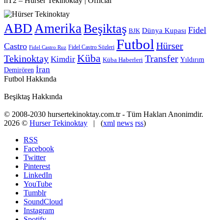
hT2 – Hürser Tekinoktay | Official
ABD
Amerika
Beşiktaş
Fidel
Dünya Kupası
BJK
Futbol
Hürser
Castro
Fidel Castro Sözleri
Fidel Castro Ruz
Küba
Tekinoktay
Transfer
Kimdir
Yıldırım
Küba Haberleri
İran
Demirören
Futbol Hakkında
Beşiktaş Hakkında
© 2008-2030 hursertekinoktay.com.tr - Tüm Hakları Anonimdir.
2026 ©
Hurser Tekinoktay
| (
xml
news
rss
)
RSS
Facebook
Twitter
Pinterest
LinkedIn
YouTube
Tumblr
SoundCloud
Instagram
Spotify