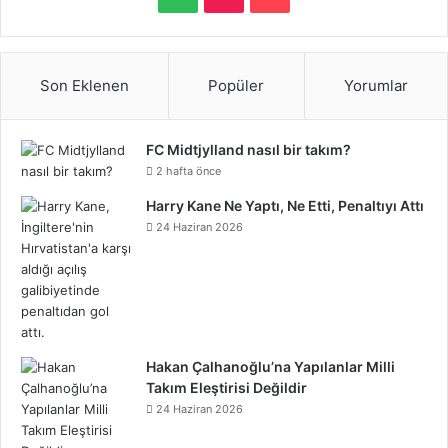
S
c
i
n
n
u
m
u
s
p
i
a
e
t
t
k
T
b
n
t
o
k
t
Son Eklenen
Popüler
Yorumlar
b
t
e
e
u
l
d
a
t
T
r
o
e
r
d
b
r
C
g
FC Midtjylland nasıl bir takım?
i
o
e
2 hafta önce
o
r
e
I
e
l
r
f
k
o
Harry Kane Ne Yaptı, Ne Etti, Penaltıyı Attı
k
s
n
o
a
24 Haziran 2026
y
n
t
u
m
d
Hakan Çalhanoğlu’na Yapılanlar Milli
Takım Eleştirisi Değildir
24 Haziran 2026