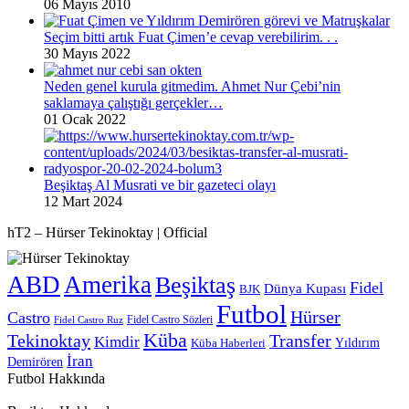
06 Mayıs 2010
Seçim bitti artık Fuat Çimen’e cevap verebilirim. . .
30 Mayıs 2022
Neden genel kurula gitmedim. Ahmet Nur Çebi’nin
saklamaya çalıştığı gerçekler…
01 Ocak 2022
Beşiktaş Al Musrati ve bir gazeteci olayı
12 Mart 2024
hT2 – Hürser Tekinoktay | Official
ABD
Amerika
Beşiktaş
Fidel
Dünya Kupası
BJK
Futbol
Hürser
Castro
Fidel Castro Sözleri
Fidel Castro Ruz
Küba
Tekinoktay
Transfer
Kimdir
Yıldırım
Küba Haberleri
İran
Demirören
Futbol Hakkında