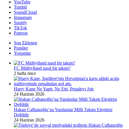
YouTube
Tumblr
SoundCloud
Instagram
Spotify
TikTok
Patreon
Son Eklenen
Popüler
Yorumlar
FC Midtjylland nasıl bir takım?
2 hafta önce
Harry Kane Ne Yaptı, Ne Etti, Penaltıyı Attı
24 Haziran 2026
Hakan Çalhanoğlu’na Yapılanlar Milli Takım Eleştirisi
Değildir
24 Haziran 2026