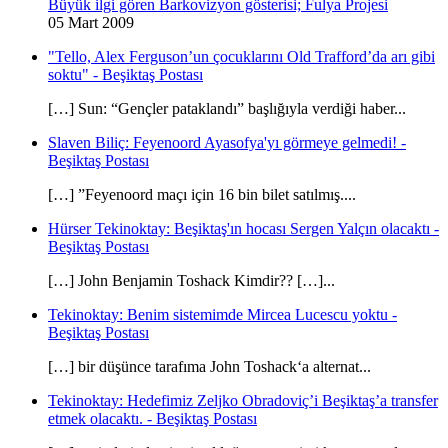
Büyük ilgi gören Barkovizyon gösterisi; Fulya Projesi
05 Mart 2009
"Tello, Alex Ferguson’un çocuklarını Old Trafford’da arı gibi
soktu" - Beşiktaş Postası
[…] Sun: “Gençler pataklandı” başlığıyla verdiği haber...
Slaven Biliç: Feyenoord Ayasofya'yı görmeye gelmedi! -
Beşiktaş Postası
[…] ”Feyenoord maçı için 16 bin bilet satılmış....
Hürser Tekinoktay: Beşiktaş'ın hocası Sergen Yalçın olacaktı -
Beşiktaş Postası
[…] John Benjamin Toshack Kimdir?? […]...
Tekinoktay: Benim sistemimde Mircea Lucescu yoktu -
Beşiktaş Postası
[…] bir düşünce tarafıma John Toshack‘a alternat...
Tekinoktay: Hedefimiz Zeljko Obradoviç’i Beşiktaş’a transfer
etmek olacaktı. - Beşiktaş Postası