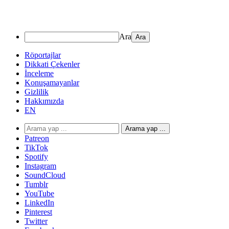
Ara
Röportajlar
Dikkati Çekenler
İnceleme
Konuşamayanlar
Gizlilik
Hakkımızda
EN
Arama yap ...
Patreon
TikTok
Spotify
Instagram
SoundCloud
Tumblr
YouTube
LinkedIn
Pinterest
Twitter