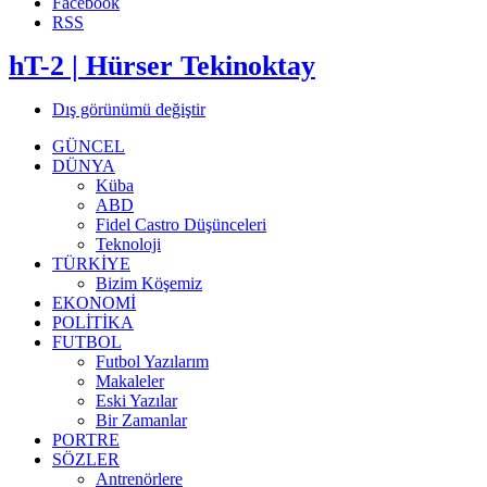
Facebook
RSS
hT-2 | Hürser Tekinoktay
Dış görünümü değiştir
GÜNCEL
DÜNYA
Küba
ABD
Fidel Castro Düşünceleri
Teknoloji
TÜRKİYE
Bizim Köşemiz
EKONOMİ
POLİTİKA
FUTBOL
Futbol Yazılarım
Makaleler
Eski Yazılar
Bir Zamanlar
PORTRE
SÖZLER
Antrenörlere