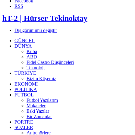
Facebook
RSS
hT-2 | Hürser Tekinoktay
Dış görünümü değiştir
GÜNCEL
DÜNYA
Küba
ABD
Fidel Castro Düşünceleri
Teknoloji
TÜRKİYE
Bizim Köşemiz
EKONOMİ
POLİTİKA
FUTBOL
Futbol Yazılarım
Makaleler
Eski Yazılar
Bir Zamanlar
PORTRE
SÖZLER
Antrenörlere