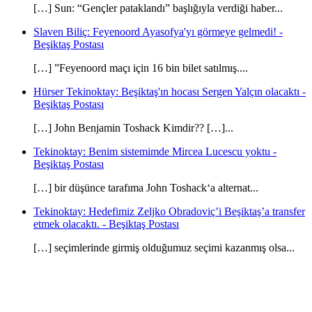
[…] Sun: “Gençler pataklandı” başlığıyla verdiği haber...
Slaven Biliç: Feyenoord Ayasofya'yı görmeye gelmedi! -
Beşiktaş Postası
[…] ”Feyenoord maçı için 16 bin bilet satılmış....
Hürser Tekinoktay: Beşiktaş'ın hocası Sergen Yalçın olacaktı -
Beşiktaş Postası
[…] John Benjamin Toshack Kimdir?? […]...
Tekinoktay: Benim sistemimde Mircea Lucescu yoktu -
Beşiktaş Postası
[…] bir düşünce tarafıma John Toshack‘a alternat...
Tekinoktay: Hedefimiz Zeljko Obradoviç’i Beşiktaş’a transfer
etmek olacaktı. - Beşiktaş Postası
[…] seçimlerinde girmiş olduğumuz seçimi kazanmış olsa...