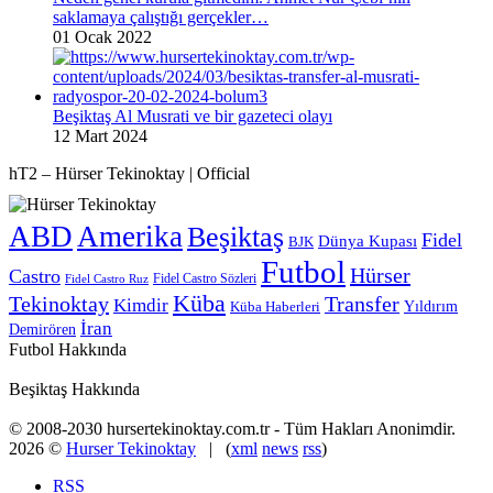
saklamaya çalıştığı gerçekler…
01 Ocak 2022
Beşiktaş Al Musrati ve bir gazeteci olayı
12 Mart 2024
hT2 – Hürser Tekinoktay | Official
ABD
Amerika
Beşiktaş
Fidel
Dünya Kupası
BJK
Futbol
Hürser
Castro
Fidel Castro Sözleri
Fidel Castro Ruz
Küba
Tekinoktay
Transfer
Kimdir
Yıldırım
Küba Haberleri
İran
Demirören
Futbol Hakkında
Beşiktaş Hakkında
© 2008-2030 hursertekinoktay.com.tr - Tüm Hakları Anonimdir.
2026 ©
Hurser Tekinoktay
| (
xml
news
rss
)
RSS