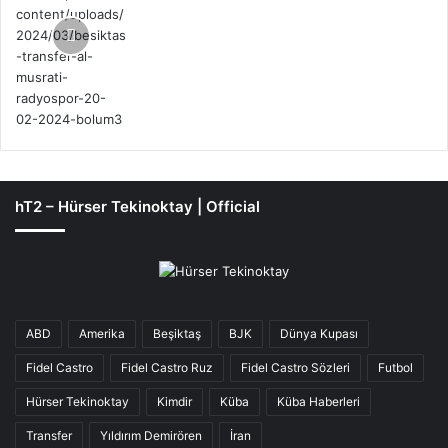
hT2 – Hürser Tekinoktay | Official
ABD
Amerika
Beşiktaş
BJK
Dünya Kupası
Fidel Castro
Fidel Castro Ruz
Fidel Castro Sözleri
Futbol
Hürser Tekinoktay
Kimdir
Küba
Küba Haberleri
Transfer
Yıldırım Demirören
İran