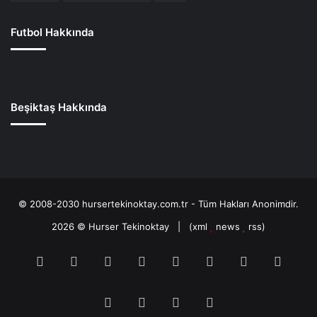
Futbol Hakkında
Beşiktaş Hakkında
© 2008-2030 hursertekinoktay.com.tr - Tüm Hakları Anonimdir.
2026 ©
Hurser Tekinoktay
| (
xml
news
rss
)
RSS
Facebook
Twitter
Pinterest
LinkedIn
YouTube
Tumblr
Soun
Instagram
Spotify
TikTok
Patreon