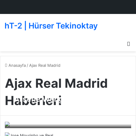
hT-2 | Hürser Tekinoktay
D
g
de
Anasayfa
/
Ajax Real Madrid
Ajax Real Madrid
Haberleri
Arsene Wenger Jose
Mourinho’ya ceza verin
Beşiktaş
28 Kasım 2010
0
454