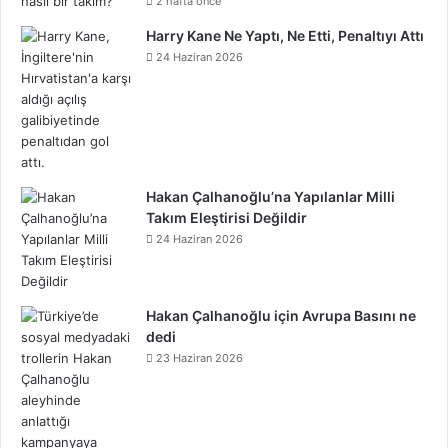
2 hafta önce
o
r
e
I
e
l
r
f
k
o
Harry Kane Ne Yaptı, Ne Etti, Penaltıyı Attı
24 Haziran 2026
k
s
n
o
a
y
n
t
u
m
d
Hakan Çalhanoğlu’na Yapılanlar Milli
Takım Eleştirisi Değildir
24 Haziran 2026
Hakan Çalhanoğlu için Avrupa Basını ne
dedi
23 Haziran 2026