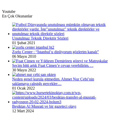
Youtube
En Çok Okunanlar
Unutulmaz Teknik Direktör Sözleri
01 Şubat 2021
Zorlu Center : “İstanbul’u dinliyorum gözlerim kapalı”
06 Mayıs 2010
Seçim bitti artık Fuat Çimen’e cevap verebilirim. . .
30 Mayıs 2022
Neden genel kurula gitmedim. Ahmet Nur Çebi’nin
saklamaya çalıştığı gerçekler…
01 Ocak 2022
Beşiktaş Al Musrati ve bir gazeteci olayı
12 Mart 2024