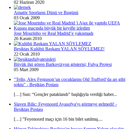
02 Haziran 2020
Amatör Sporların Dünü ve Bugünü
03 Ocak 2009
Jose Mourinho ve Real Madrid’e yakışmadı
26 Kasım 2010
Beşiktaş Kulübü Başkanı YALAN SÖYLEMEZ!
22 Ocak 2010
Büyük ilgi gören Barkovizyon gösterisi; Fulya Projesi
05 Mart 2009
"Tello, Alex Ferguson’un çocuklarını Old Trafford’da arı gibi
soktu" - Beşiktaş Postası
[…] Sun: “Gençler pataklandı” başlığıyla verdiği haber...
Slaven Biliç: Feyenoord Ayasofya'yı görmeye gelmedi! -
Beşiktaş Postası
[…] ”Feyenoord maçı için 16 bin bilet satılmış....
Hürser Tekinoktay: Beşiktaş'ın hocası Sergen Yalçın olacaktı -