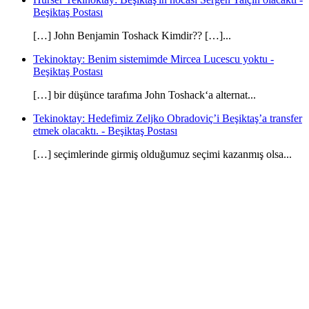
Beşiktaş Postası
[…] John Benjamin Toshack Kimdir?? […]...
Tekinoktay: Benim sistemimde Mircea Lucescu yoktu -
Beşiktaş Postası
[…] bir düşünce tarafıma John Toshack‘a alternat...
Tekinoktay: Hedefimiz Zeljko Obradoviç’i Beşiktaş’a transfer
etmek olacaktı. - Beşiktaş Postası
[…] seçimlerinde girmiş olduğumuz seçimi kazanmış olsa...