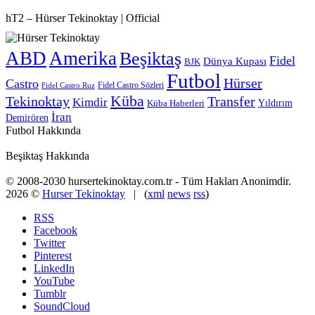
hT2 – Hürser Tekinoktay | Official
ABD
Amerika
Beşiktaş
Fidel
Dünya Kupası
BJK
Futbol
Hürser
Castro
Fidel Castro Sözleri
Fidel Castro Ruz
Küba
Tekinoktay
Transfer
Kimdir
Yıldırım
Küba Haberleri
İran
Demirören
Futbol Hakkında
Beşiktaş Hakkında
© 2008-2030 hursertekinoktay.com.tr - Tüm Hakları Anonimdir.
2026 ©
Hurser Tekinoktay
| (
xml
news
rss
)
RSS
Facebook
Twitter
Pinterest
LinkedIn
YouTube
Tumblr
SoundCloud