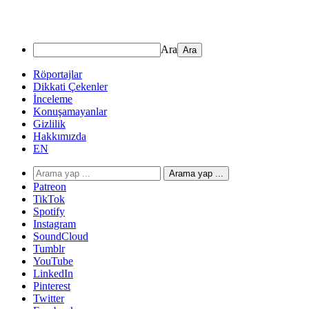
Ara
Röportajlar
Dikkati Çekenler
İnceleme
Konuşamayanlar
Gizlilik
Hakkımızda
EN
Arama yap ...
Patreon
TikTok
Spotify
Instagram
SoundCloud
Tumblr
YouTube
LinkedIn
Pinterest
Twitter