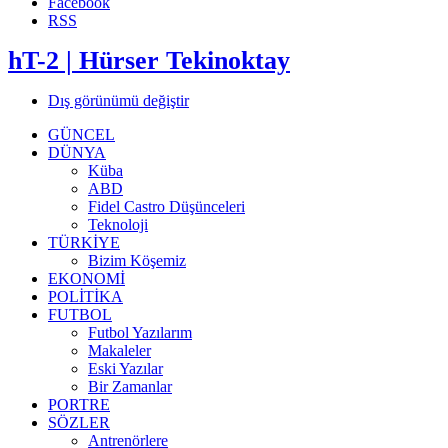
Facebook
RSS
hT-2 | Hürser Tekinoktay
Dış görünümü değiştir
GÜNCEL
DÜNYA
Küba
ABD
Fidel Castro Düşünceleri
Teknoloji
TÜRKİYE
Bizim Köşemiz
EKONOMİ
POLİTİKA
FUTBOL
Futbol Yazılarım
Makaleler
Eski Yazılar
Bir Zamanlar
PORTRE
SÖZLER
Antrenörlere