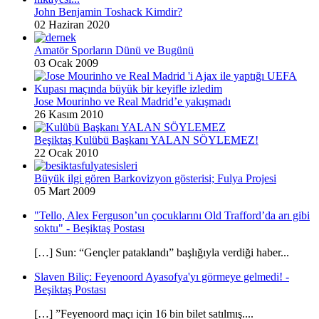
John Benjamin Toshack Kimdir?
02 Haziran 2020
Amatör Sporların Dünü ve Bugünü
03 Ocak 2009
Jose Mourinho ve Real Madrid’e yakışmadı
26 Kasım 2010
Beşiktaş Kulübü Başkanı YALAN SÖYLEMEZ!
22 Ocak 2010
Büyük ilgi gören Barkovizyon gösterisi; Fulya Projesi
05 Mart 2009
"Tello, Alex Ferguson’un çocuklarını Old Trafford’da arı gibi
soktu" - Beşiktaş Postası
[…] Sun: “Gençler pataklandı” başlığıyla verdiği haber...
Slaven Biliç: Feyenoord Ayasofya'yı görmeye gelmedi! -
Beşiktaş Postası
[…] ”Feyenoord maçı için 16 bin bilet satılmış....