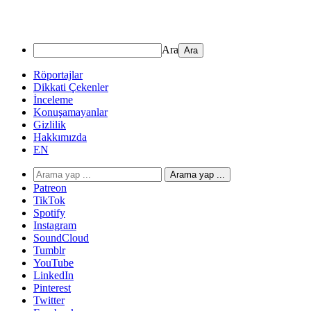
Ara
Röportajlar
Dikkati Çekenler
İnceleme
Konuşamayanlar
Gizlilik
Hakkımızda
EN
Arama yap ...
Patreon
TikTok
Spotify
Instagram
SoundCloud
Tumblr
YouTube
LinkedIn
Pinterest
Twitter