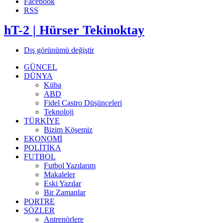
Facebook
RSS
hT-2 | Hürser Tekinoktay
Dış görünümü değiştir
GÜNCEL
DÜNYA
Küba
ABD
Fidel Castro Düşünceleri
Teknoloji
TÜRKİYE
Bizim Köşemiz
EKONOMİ
POLİTİKA
FUTBOL
Futbol Yazılarım
Makaleler
Eski Yazılar
Bir Zamanlar
PORTRE
SÖZLER
Antrenörlere