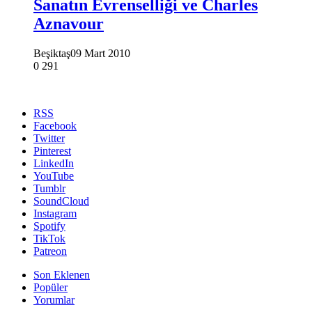
Sanatın Evrenselliği ve Charles
Aznavour
Beşiktaş
09 Mart 2010
0
291
RSS
Facebook
Twitter
Pinterest
LinkedIn
YouTube
Tumblr
SoundCloud
Instagram
Spotify
TikTok
Patreon
Son Eklenen
Popüler
Yorumlar