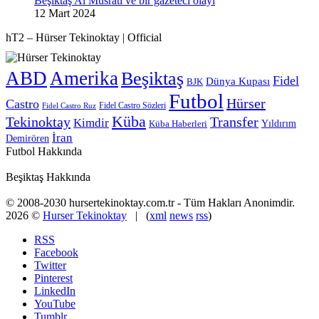
Beşiktaş Al Musrati ve bir gazeteci olayı
12 Mart 2024
hT2 – Hürser Tekinoktay | Official
ABD
Amerika
Beşiktaş
Fidel
Dünya Kupası
BJK
Futbol
Hürser
Castro
Fidel Castro Sözleri
Fidel Castro Ruz
Küba
Tekinoktay
Transfer
Kimdir
Yıldırım
Küba Haberleri
İran
Demirören
Futbol Hakkında
Beşiktaş Hakkında
© 2008-2030 hursertekinoktay.com.tr - Tüm Hakları Anonimdir.
2026 ©
Hurser Tekinoktay
| (
xml
news
rss
)
RSS
Facebook
Twitter
Pinterest
LinkedIn
YouTube
Tumblr