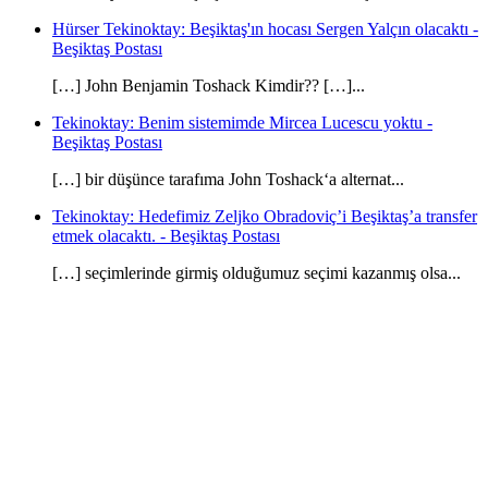
Hürser Tekinoktay: Beşiktaş'ın hocası Sergen Yalçın olacaktı -
Beşiktaş Postası
[…] John Benjamin Toshack Kimdir?? […]...
Tekinoktay: Benim sistemimde Mircea Lucescu yoktu -
Beşiktaş Postası
[…] bir düşünce tarafıma John Toshack‘a alternat...
Tekinoktay: Hedefimiz Zeljko Obradoviç’i Beşiktaş’a transfer
etmek olacaktı. - Beşiktaş Postası
[…] seçimlerinde girmiş olduğumuz seçimi kazanmış olsa...