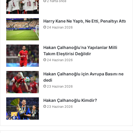
2 hafta önce
o
r
e
I
e
l
r
f
k
o
k
s
n
o
a
y
n
Harry Kane Ne Yaptı, Ne Etti, Penaltıyı Attı
24 Haziran 2026
t
u
m
d
Hakan Çalhanoğlu’na Yapılanlar Milli
Takım Eleştirisi Değildir
24 Haziran 2026
Hakan Çalhanoğlu için Avrupa Basını ne
dedi
23 Haziran 2026
Hakan Çalhanoğlu Kimdir?
23 Haziran 2026