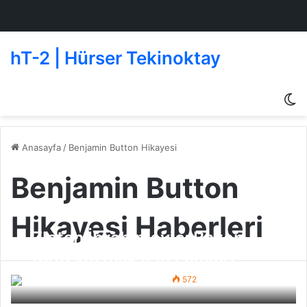
hT-2 | Hürser Tekinoktay
D
g
de
Anasayfa
/
Benjamin Button Hikayesi
Benjamin Button
Hikayesi Haberleri
Zlatan İbrahimoviç; Bazen
tarih yazmak için camları
kırmak gerekir.
Beşiktaş
16 Mayıs 2022
0
572