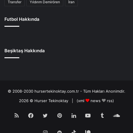
Transfer
Yıldırım Demirören
İran
Futbol Hakkında
Beşiktaş Hakkında
© 2008-2030 hursertekinoktay.com.tr - Tüm Hakları Anonimdir.
2026 ©
Hurser Tekinoktay
| (
xml
news
rss
)
RSS
Facebook
Twitter
Pinterest
LinkedIn
YouTube
Tumblr
Soun
Instagram
Spotify
TikTok
Patreon