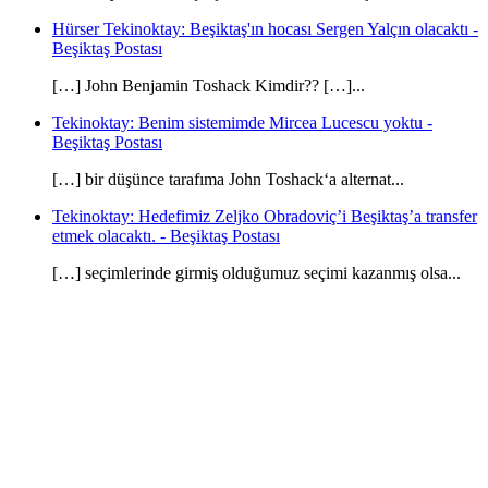
Hürser Tekinoktay: Beşiktaş'ın hocası Sergen Yalçın olacaktı -
Beşiktaş Postası
[…] John Benjamin Toshack Kimdir?? […]...
Tekinoktay: Benim sistemimde Mircea Lucescu yoktu -
Beşiktaş Postası
[…] bir düşünce tarafıma John Toshack‘a alternat...
Tekinoktay: Hedefimiz Zeljko Obradoviç’i Beşiktaş’a transfer
etmek olacaktı. - Beşiktaş Postası
[…] seçimlerinde girmiş olduğumuz seçimi kazanmış olsa...