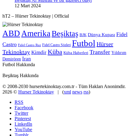
Beşiktaş Al Musrati ve bir gazeteci olayı
12 Mart 2024
hT2 – Hürser Tekinoktay | Official
ABD
Amerika
Beşiktaş
Fidel
Dünya Kupası
BJK
Futbol
Hürser
Castro
Fidel Castro Sözleri
Fidel Castro Ruz
Küba
Tekinoktay
Transfer
Kimdir
Yıldırım
Küba Haberleri
İran
Demirören
Futbol Hakkında
Beşiktaş Hakkında
© 2008-2030 hursertekinoktay.com.tr - Tüm Hakları Anonimdir.
2026 ©
Hurser Tekinoktay
| (
xml
news
rss
)
RSS
Facebook
Twitter
Pinterest
LinkedIn
YouTube
Tumblr