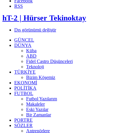
Facebook
RSS
hT-2 | Hürser Tekinoktay
Dış görünümü değiştir
GÜNCEL
DÜNYA
Küba
ABD
Fidel Castro Düşünceleri
Teknoloji
TÜRKİYE
Bizim Köşemiz
EKONOMİ
POLİTİKA
FUTBOL
Futbol Yazılarım
Makaleler
Eski Yazılar
Bir Zamanlar
PORTRE
SÖZLER
Antrenörlere