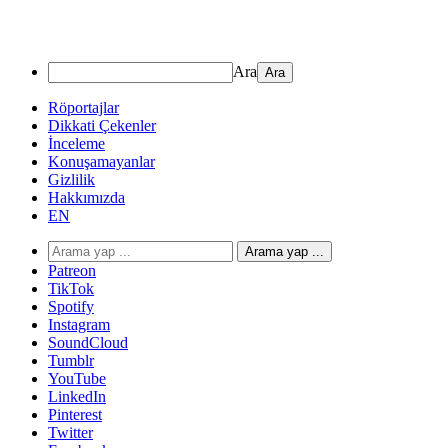
Ara
Röportajlar
Dikkati Çekenler
İnceleme
Konuşamayanlar
Gizlilik
Hakkımızda
EN
Arama yap ...
Patreon
TikTok
Spotify
Instagram
SoundCloud
Tumblr
YouTube
LinkedIn
Pinterest
Twitter