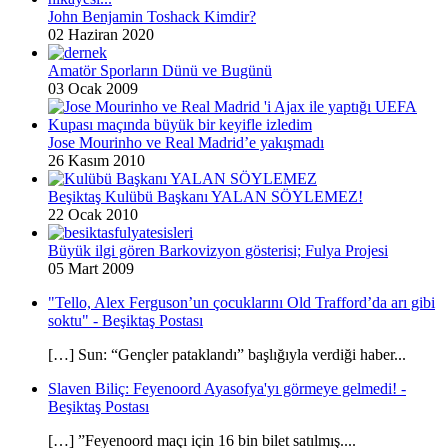
John Benjamin Toshack Kimdir?
02 Haziran 2020
Amatör Sporların Dünü ve Bugünü
03 Ocak 2009
Jose Mourinho ve Real Madrid’e yakışmadı
26 Kasım 2010
Beşiktaş Kulübü Başkanı YALAN SÖYLEMEZ!
22 Ocak 2010
Büyük ilgi gören Barkovizyon gösterisi; Fulya Projesi
05 Mart 2009
"Tello, Alex Ferguson’un çocuklarını Old Trafford’da arı gibi
soktu" - Beşiktaş Postası
[…] Sun: “Gençler pataklandı” başlığıyla verdiği haber...
Slaven Biliç: Feyenoord Ayasofya'yı görmeye gelmedi! -
Beşiktaş Postası
[…] ”Feyenoord maçı için 16 bin bilet satılmış....