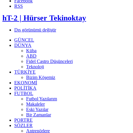
Facebook
RSS
hT-2 | Hürser Tekinoktay
Dış görünümü değiştir
GÜNCEL
DÜNYA
Küba
ABD
Fidel Castro Düşünceleri
Teknoloji
TÜRKİYE
Bizim Köşemiz
EKONOMİ
POLİTİKA
FUTBOL
Futbol Yazılarım
Makaleler
Eski Yazılar
Bir Zamanlar
PORTRE
SÖZLER
Antrenörlere