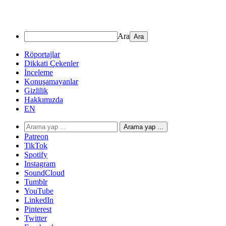
Ara
Röportajlar
Dikkati Çekenler
İnceleme
Konuşamayanlar
Gizlilik
Hakkımızda
EN
Arama yap ...
Patreon
TikTok
Spotify
Instagram
SoundCloud
Tumblr
YouTube
LinkedIn
Pinterest
Twitter