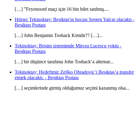
[…] ”Feyenoord maçı için 16 bin bilet satılmış....
Hürser Tekinoktay: Beşiktaş'ın hocası Sergen Yalçın olacaktı -
Beşiktaş Postası
[…] John Benjamin Toshack Kimdir?? […]...
Tekinoktay: Benim sistemimde Mircea Lucescu yoktu -
Beşiktaş Postası
[…] bir düşünce tarafıma John Toshack‘a alternat...
Tekinoktay: Hedefimiz Zeljko Obradoviç’i Beşiktaş’a transfer
etmek olacaktı. - Beşiktaş Postası
[…] seçimlerinde girmiş olduğumuz seçimi kazanmış olsa...