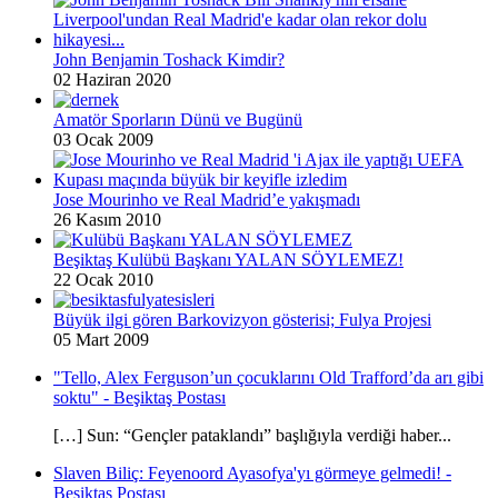
John Benjamin Toshack Kimdir?
02 Haziran 2020
Amatör Sporların Dünü ve Bugünü
03 Ocak 2009
Jose Mourinho ve Real Madrid’e yakışmadı
26 Kasım 2010
Beşiktaş Kulübü Başkanı YALAN SÖYLEMEZ!
22 Ocak 2010
Büyük ilgi gören Barkovizyon gösterisi; Fulya Projesi
05 Mart 2009
"Tello, Alex Ferguson’un çocuklarını Old Trafford’da arı gibi
soktu" - Beşiktaş Postası
[…] Sun: “Gençler pataklandı” başlığıyla verdiği haber...
Slaven Biliç: Feyenoord Ayasofya'yı görmeye gelmedi! -
Beşiktaş Postası