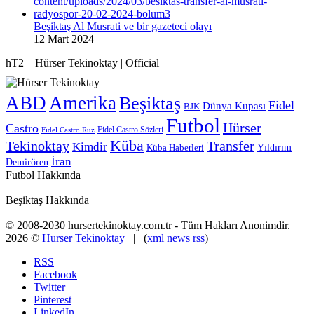
Beşiktaş Al Musrati ve bir gazeteci olayı
12 Mart 2024
hT2 – Hürser Tekinoktay | Official
ABD
Amerika
Beşiktaş
Fidel
Dünya Kupası
BJK
Futbol
Hürser
Castro
Fidel Castro Sözleri
Fidel Castro Ruz
Küba
Tekinoktay
Transfer
Kimdir
Yıldırım
Küba Haberleri
İran
Demirören
Futbol Hakkında
Beşiktaş Hakkında
© 2008-2030 hursertekinoktay.com.tr - Tüm Hakları Anonimdir.
2026 ©
Hurser Tekinoktay
| (
xml
news
rss
)
RSS
Facebook
Twitter
Pinterest
LinkedIn