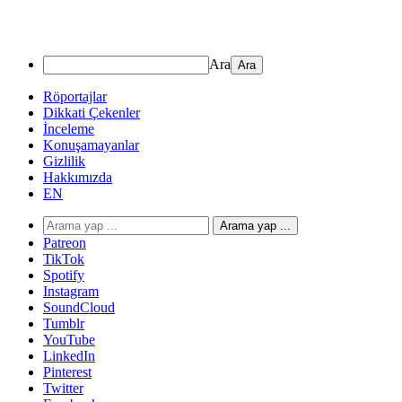
Ara
Röportajlar
Dikkati Çekenler
İnceleme
Konuşamayanlar
Gizlilik
Hakkımızda
EN
Arama yap ...
Patreon
TikTok
Spotify
Instagram
SoundCloud
Tumblr
YouTube
LinkedIn
Pinterest
Twitter