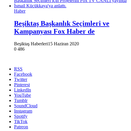
Haber
Beşiktaş Başkanlık Seçimleri ve
Kampanyası Fox Haber de
Beşiktaş Haberleri
15 Haziran 2020
0
486
RSS
Facebook
Twitter
Pinterest
LinkedIn
YouTube
Tumblr
SoundCloud
Instagram
Spotify
TikTok
Patreon