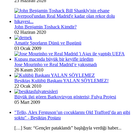
23 Haziran 2026
John Benjamin Toshack Kimdir?
02 Haziran 2020
Amatör Sporların Dünü ve Bugünü
03 Ocak 2009
Jose Mourinho ve Real Madrid’e yakışmadı
26 Kasım 2010
Beşiktaş Kulübü Başkanı YALAN SÖYLEMEZ!
22 Ocak 2010
Büyük ilgi gören Barkovizyon gösterisi; Fulya Projesi
05 Mart 2009
"Tello, Alex Ferguson’un çocuklarını Old Trafford’da arı gibi
soktu" - Beşiktaş Postası
[…] Sun: “Gençler pataklandı” başlığıyla verdiği haber...