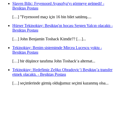
Slaven Biliç: Feyenoord Ayasofya'yı görmeye gelmedi! -
Beşiktaş Postası
[…] ”Feyenoord maçı için 16 bin bilet satılmış....
Hürser Tekinoktay: Beşiktaş'ın hocası Sergen Yalçın olacaktı -
Beşiktaş Postası
[…] John Benjamin Toshack Kimdir?? […]...
Tekinoktay: Benim sistemimde Mircea Lucescu yoktu -
Beşiktaş Postası
[…] bir düşünce tarafıma John Toshack‘a alternat...
Tekinoktay: Hedefimiz Zeljko Obradoviç’i Beşiktaş’a transfer
etmek olacaktı. - Beşiktaş Postası
[…] seçimlerinde girmiş olduğumuz seçimi kazanmış olsa...