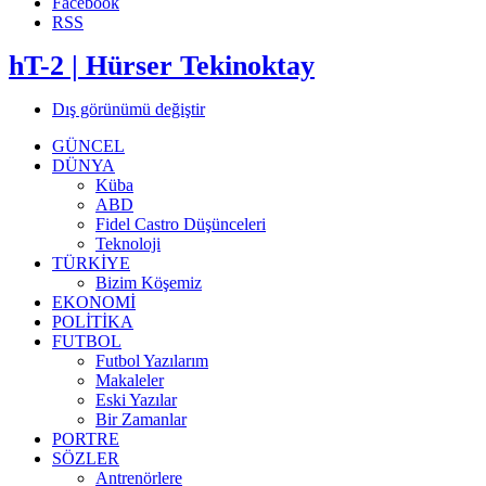
Facebook
RSS
hT-2 | Hürser Tekinoktay
Dış görünümü değiştir
GÜNCEL
DÜNYA
Küba
ABD
Fidel Castro Düşünceleri
Teknoloji
TÜRKİYE
Bizim Köşemiz
EKONOMİ
POLİTİKA
FUTBOL
Futbol Yazılarım
Makaleler
Eski Yazılar
Bir Zamanlar
PORTRE
SÖZLER
Antrenörlere