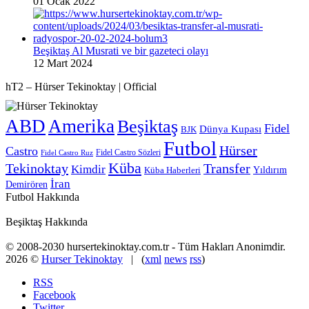
01 Ocak 2022
Beşiktaş Al Musrati ve bir gazeteci olayı
12 Mart 2024
hT2 – Hürser Tekinoktay | Official
ABD
Amerika
Beşiktaş
Fidel
Dünya Kupası
BJK
Futbol
Hürser
Castro
Fidel Castro Sözleri
Fidel Castro Ruz
Küba
Tekinoktay
Transfer
Kimdir
Yıldırım
Küba Haberleri
İran
Demirören
Futbol Hakkında
Beşiktaş Hakkında
© 2008-2030 hursertekinoktay.com.tr - Tüm Hakları Anonimdir.
2026 ©
Hurser Tekinoktay
| (
xml
news
rss
)
RSS
Facebook
Twitter