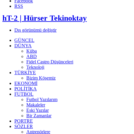
Facebook
RSS
hT-2 | Hürser Tekinoktay
Dış görünümü değiştir
GÜNCEL
DÜNYA
Küba
ABD
Fidel Castro Düşünceleri
Teknoloji
TÜRKİYE
Bizim Köşemiz
EKONOMİ
POLİTİKA
FUTBOL
Futbol Yazılarım
Makaleler
Eski Yazılar
Bir Zamanlar
PORTRE
SÖZLER
Antrenörlere