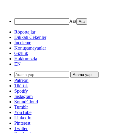
Ara
Röportajlar
Dikkati Çekenler
İnceleme
Konuşamayanlar
Gizlilik
Hakkımızda
EN
Arama yap ...
Patreon
TikTok
Spotify
Instagram
SoundCloud
Tumblr
YouTube
LinkedIn
Pinterest
Twitter