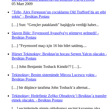
05 Mart 2009
"Tello, Alex Ferguson’un çocuklarını Old Trafford’da arı gibi
soktu" - Beşiktaş Postası
[…] Sun: “Gençler pataklandı” başlığıyla verdiği haber...
Slaven Biliç: Feyenoord Ayasofya'yı görmeye gelmedi! -
Beşiktaş Postası
[…] ”Feyenoord maçı için 16 bin bilet satılmış....
Hürser Tekinoktay: Beşiktaş'ın hocası Sergen Yalçın olacaktı -
Beşiktaş Postası
[…] John Benjamin Toshack Kimdir?? […]...
Tekinoktay: Benim sistemimde Mircea Lucescu yoktu -
Beşiktaş Postası
[…] bir düşünce tarafıma John Toshack‘a alternat...
Tekinoktay: Hedefimiz Zeljko Obradoviç’i Beşiktaş’a transfer
etmek olacaktı. - Beşiktaş Postası
[…] seçimlerinde girmiş olduğumuz seçimi kazanmış olsa...