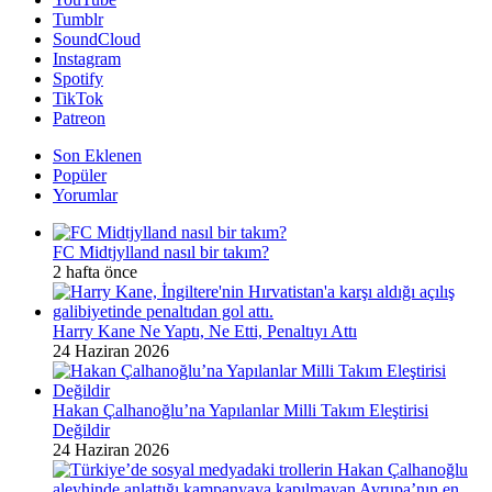
Tumblr
SoundCloud
Instagram
Spotify
TikTok
Patreon
Son Eklenen
Popüler
Yorumlar
FC Midtjylland nasıl bir takım?
2 hafta önce
Harry Kane Ne Yaptı, Ne Etti, Penaltıyı Attı
24 Haziran 2026
Hakan Çalhanoğlu’na Yapılanlar Milli Takım Eleştirisi
Değildir
24 Haziran 2026