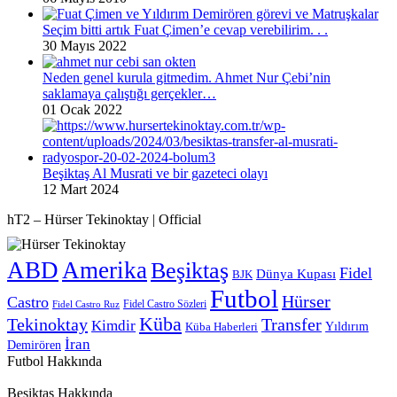
Seçim bitti artık Fuat Çimen’e cevap verebilirim. . .
30 Mayıs 2022
Neden genel kurula gitmedim. Ahmet Nur Çebi’nin
saklamaya çalıştığı gerçekler…
01 Ocak 2022
Beşiktaş Al Musrati ve bir gazeteci olayı
12 Mart 2024
hT2 – Hürser Tekinoktay | Official
ABD
Amerika
Beşiktaş
Fidel
Dünya Kupası
BJK
Futbol
Hürser
Castro
Fidel Castro Sözleri
Fidel Castro Ruz
Küba
Tekinoktay
Transfer
Kimdir
Yıldırım
Küba Haberleri
İran
Demirören
Futbol Hakkında
Beşiktaş Hakkında