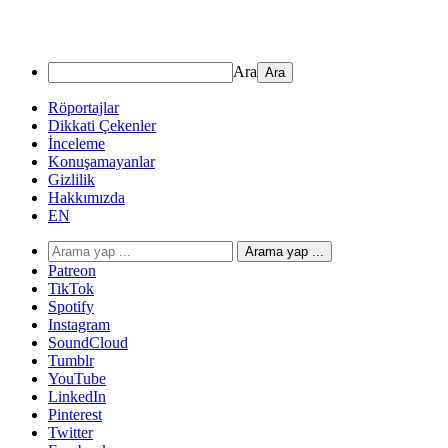
Ara
Röportajlar
Dikkati Çekenler
İnceleme
Konuşamayanlar
Gizlilik
Hakkımızda
EN
Arama yap ...
Patreon
TikTok
Spotify
Instagram
SoundCloud
Tumblr
YouTube
LinkedIn
Pinterest
Twitter