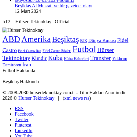
Beşiktaş Al Musrati ve bir gazeteci olayı
12 Mart 2024
hT2 – Hürser Tekinoktay | Official
ABD
Amerika
Beşiktaş
Fidel
Dünya Kupası
BJK
Futbol
Hürser
Castro
Fidel Castro Sözleri
Fidel Castro Ruz
Küba
Tekinoktay
Transfer
Kimdir
Yıldırım
Küba Haberleri
İran
Demirören
Futbol Hakkında
Beşiktaş Hakkında
© 2008-2030 hursertekinoktay.com.tr - Tüm Hakları Anonimdir.
2026 ©
Hurser Tekinoktay
| (
xml
news
rss
)
RSS
Facebook
Twitter
Pinterest
LinkedIn
YouTube