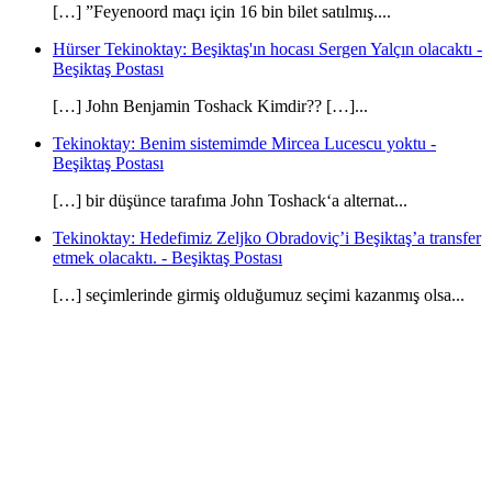
[…] ”Feyenoord maçı için 16 bin bilet satılmış....
Hürser Tekinoktay: Beşiktaş'ın hocası Sergen Yalçın olacaktı -
Beşiktaş Postası
[…] John Benjamin Toshack Kimdir?? […]...
Tekinoktay: Benim sistemimde Mircea Lucescu yoktu -
Beşiktaş Postası
[…] bir düşünce tarafıma John Toshack‘a alternat...
Tekinoktay: Hedefimiz Zeljko Obradoviç’i Beşiktaş’a transfer
etmek olacaktı. - Beşiktaş Postası
[…] seçimlerinde girmiş olduğumuz seçimi kazanmış olsa...