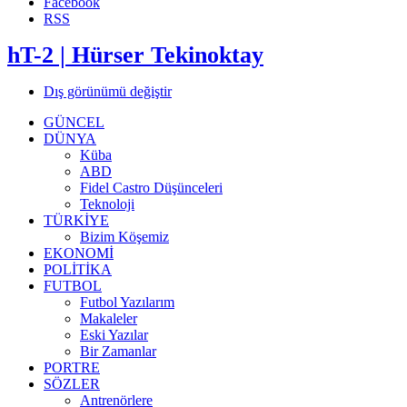
Facebook
RSS
hT-2 | Hürser Tekinoktay
Dış görünümü değiştir
GÜNCEL
DÜNYA
Küba
ABD
Fidel Castro Düşünceleri
Teknoloji
TÜRKİYE
Bizim Köşemiz
EKONOMİ
POLİTİKA
FUTBOL
Futbol Yazılarım
Makaleler
Eski Yazılar
Bir Zamanlar
PORTRE
SÖZLER
Antrenörlere