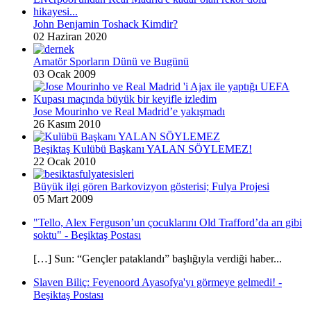
John Benjamin Toshack Kimdir?
02 Haziran 2020
Amatör Sporların Dünü ve Bugünü
03 Ocak 2009
Jose Mourinho ve Real Madrid’e yakışmadı
26 Kasım 2010
Beşiktaş Kulübü Başkanı YALAN SÖYLEMEZ!
22 Ocak 2010
Büyük ilgi gören Barkovizyon gösterisi; Fulya Projesi
05 Mart 2009
"Tello, Alex Ferguson’un çocuklarını Old Trafford’da arı gibi
soktu" - Beşiktaş Postası
[…] Sun: “Gençler pataklandı” başlığıyla verdiği haber...
Slaven Biliç: Feyenoord Ayasofya'yı görmeye gelmedi! -
Beşiktaş Postası