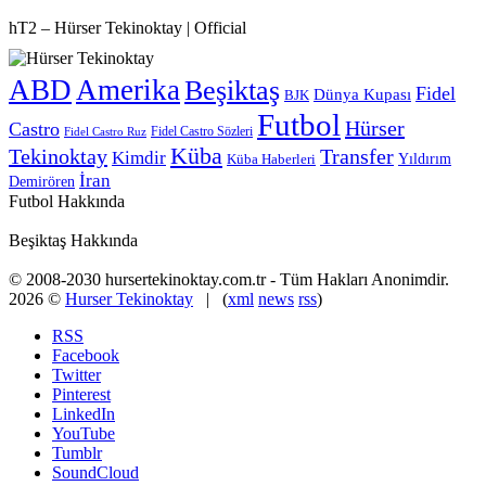
hT2 – Hürser Tekinoktay | Official
ABD
Amerika
Beşiktaş
Fidel
Dünya Kupası
BJK
Futbol
Hürser
Castro
Fidel Castro Sözleri
Fidel Castro Ruz
Küba
Tekinoktay
Transfer
Kimdir
Yıldırım
Küba Haberleri
İran
Demirören
Futbol Hakkında
Beşiktaş Hakkında
© 2008-2030 hursertekinoktay.com.tr - Tüm Hakları Anonimdir.
2026 ©
Hurser Tekinoktay
| (
xml
news
rss
)
RSS
Facebook
Twitter
Pinterest
LinkedIn
YouTube
Tumblr
SoundCloud