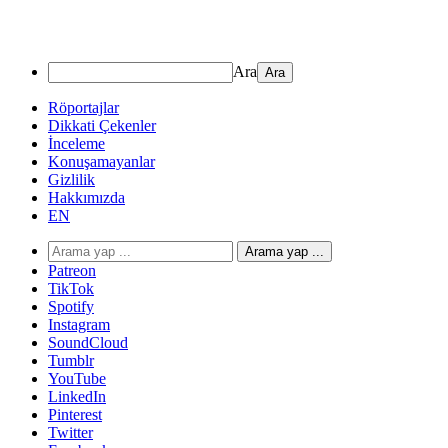
Ara
Röportajlar
Dikkati Çekenler
İnceleme
Konuşamayanlar
Gizlilik
Hakkımızda
EN
Arama yap ...
Patreon
TikTok
Spotify
Instagram
SoundCloud
Tumblr
YouTube
LinkedIn
Pinterest
Twitter