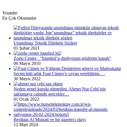
Youtube
En Çok Okunanlar
Unutulmaz Teknik Direktör Sözleri
01 Şubat 2021
Zorlu Center : “İstanbul’u dinliyorum gözlerim kapalı”
06 Mayıs 2010
Seçim bitti artık Fuat Çimen’e cevap verebilirim. . .
30 Mayıs 2022
Neden genel kurula gitmedim. Ahmet Nur Çebi’nin
saklamaya çalıştığı gerçekler…
01 Ocak 2022
Beşiktaş Al Musrati ve bir gazeteci olayı
12 Mart 2024