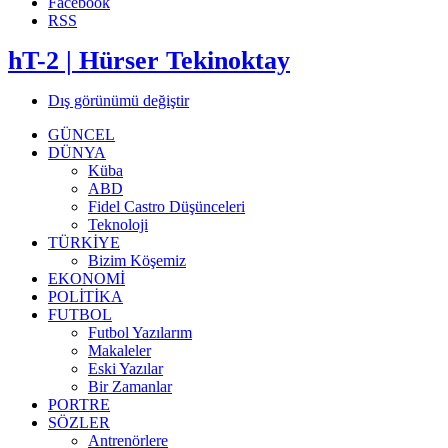
Facebook
RSS
hT-2 | Hürser Tekinoktay
Dış görünümü değiştir
GÜNCEL
DÜNYA
Küba
ABD
Fidel Castro Düşünceleri
Teknoloji
TÜRKİYE
Bizim Köşemiz
EKONOMİ
POLİTİKA
FUTBOL
Futbol Yazılarım
Makaleler
Eski Yazılar
Bir Zamanlar
PORTRE
SÖZLER
Antrenörlere