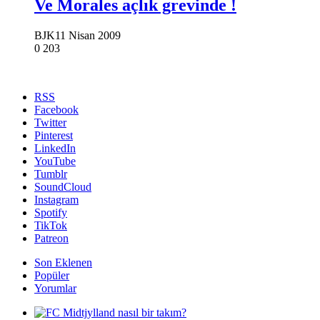
Ve Morales açlık grevinde !
BJK
11 Nisan 2009
0
203
RSS
Facebook
Twitter
Pinterest
LinkedIn
YouTube
Tumblr
SoundCloud
Instagram
Spotify
TikTok
Patreon
Son Eklenen
Popüler
Yorumlar