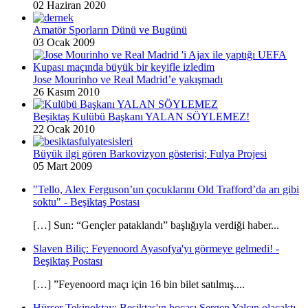
02 Haziran 2020
Amatör Sporların Dünü ve Bugünü
03 Ocak 2009
Jose Mourinho ve Real Madrid’e yakışmadı
26 Kasım 2010
Beşiktaş Kulübü Başkanı YALAN SÖYLEMEZ!
22 Ocak 2010
Büyük ilgi gören Barkovizyon gösterisi; Fulya Projesi
05 Mart 2009
"Tello, Alex Ferguson’un çocuklarını Old Trafford’da arı gibi
soktu" - Beşiktaş Postası
[…] Sun: “Gençler pataklandı” başlığıyla verdiği haber...
Slaven Biliç: Feyenoord Ayasofya'yı görmeye gelmedi! -
Beşiktaş Postası
[…] ”Feyenoord maçı için 16 bin bilet satılmış....
Hürser Tekinoktay: Beşiktaş'ın hocası Sergen Yalçın olacaktı -