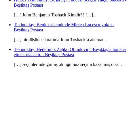
Beşiktaş Postası
[…] John Benjamin Toshack Kimdir?? […]...
Tekinoktay: Benim sistemimde Mircea Lucescu yoktu -
Beşiktaş Postası
[…] bir düşünce tarafıma John Toshack‘a alternat...
Tekinoktay: Hedefimiz Zeljko Obradoviç’i Beşiktaş’a transfer
etmek olacaktı. - Beşiktaş Postası
[…] seçimlerinde girmiş olduğumuz seçimi kazanmış olsa...