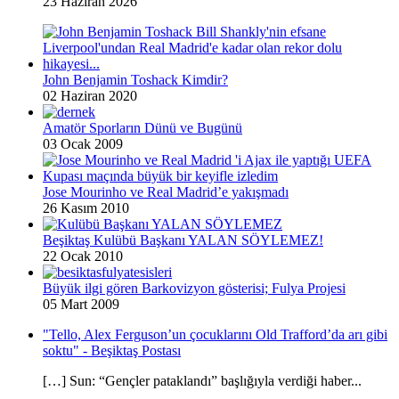
23 Haziran 2026
John Benjamin Toshack Kimdir?
02 Haziran 2020
Amatör Sporların Dünü ve Bugünü
03 Ocak 2009
Jose Mourinho ve Real Madrid’e yakışmadı
26 Kasım 2010
Beşiktaş Kulübü Başkanı YALAN SÖYLEMEZ!
22 Ocak 2010
Büyük ilgi gören Barkovizyon gösterisi; Fulya Projesi
05 Mart 2009
"Tello, Alex Ferguson’un çocuklarını Old Trafford’da arı gibi
soktu" - Beşiktaş Postası
[…] Sun: “Gençler pataklandı” başlığıyla verdiği haber...