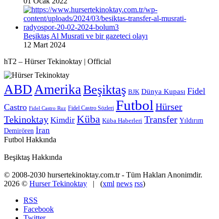
01 Ocak 2022
Beşiktaş Al Musrati ve bir gazeteci olayı
12 Mart 2024
hT2 – Hürser Tekinoktay | Official
ABD
Amerika
Beşiktaş
Fidel
Dünya Kupası
BJK
Futbol
Hürser
Castro
Fidel Castro Sözleri
Fidel Castro Ruz
Küba
Tekinoktay
Transfer
Kimdir
Yıldırım
Küba Haberleri
İran
Demirören
Futbol Hakkında
Beşiktaş Hakkında
© 2008-2030 hursertekinoktay.com.tr - Tüm Hakları Anonimdir.
2026 ©
Hurser Tekinoktay
| (
xml
news
rss
)
RSS
Facebook
Twitter