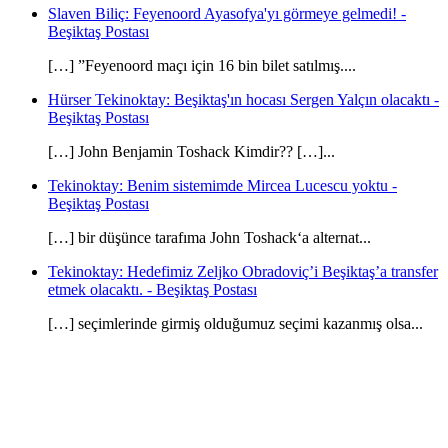
Slaven Biliç: Feyenoord Ayasofya'yı görmeye gelmedi! -
Beşiktaş Postası
[…] ”Feyenoord maçı için 16 bin bilet satılmış....
Hürser Tekinoktay: Beşiktaş'ın hocası Sergen Yalçın olacaktı -
Beşiktaş Postası
[…] John Benjamin Toshack Kimdir?? […]...
Tekinoktay: Benim sistemimde Mircea Lucescu yoktu -
Beşiktaş Postası
[…] bir düşünce tarafıma John Toshack‘a alternat...
Tekinoktay: Hedefimiz Zeljko Obradoviç’i Beşiktaş’a transfer
etmek olacaktı. - Beşiktaş Postası
[…] seçimlerinde girmiş olduğumuz seçimi kazanmış olsa...