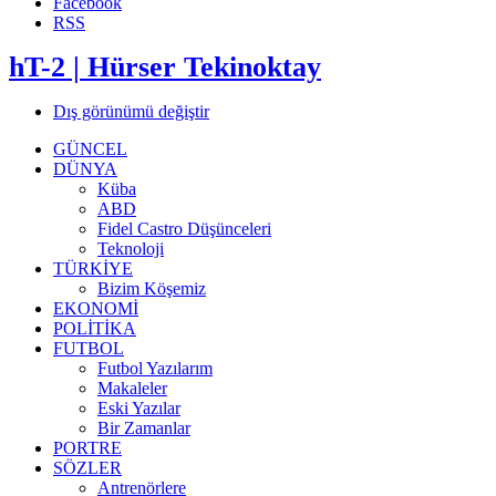
Facebook
RSS
hT-2 | Hürser Tekinoktay
Dış görünümü değiştir
GÜNCEL
DÜNYA
Küba
ABD
Fidel Castro Düşünceleri
Teknoloji
TÜRKİYE
Bizim Köşemiz
EKONOMİ
POLİTİKA
FUTBOL
Futbol Yazılarım
Makaleler
Eski Yazılar
Bir Zamanlar
PORTRE
SÖZLER
Antrenörlere