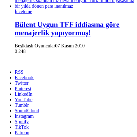
İnceleme
Bülent Uygun TFF iddiasına göre
menajerlik yapıyormuş!
Beşiktaşlı Oyuncular
07 Kasım 2010
0
248
RSS
Facebook
Twitter
Pinterest
LinkedIn
YouTube
Tumblr
SoundCloud
Instagram
Spotify
TikTok
Patreon