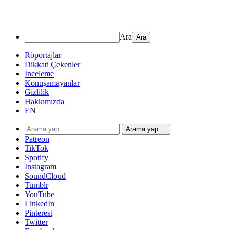
Ara
Röportajlar
Dikkati Çekenler
İnceleme
Konuşamayanlar
Gizlilik
Hakkımızda
EN
Arama yap ...
Patreon
TikTok
Spotify
Instagram
SoundCloud
Tumblr
YouTube
LinkedIn
Pinterest
Twitter