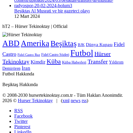
Beşiktaş Al Musrati ve bir gazeteci olayı
12 Mart 2024
hT2 – Hürser Tekinoktay | Official
ABD
Amerika
Beşiktaş
Fidel
Dünya Kupası
BJK
Futbol
Hürser
Castro
Fidel Castro Sözleri
Fidel Castro Ruz
Küba
Tekinoktay
Transfer
Kimdir
Yıldırım
Küba Haberleri
İran
Demirören
Futbol Hakkında
Beşiktaş Hakkında
© 2008-2030 hursertekinoktay.com.tr - Tüm Hakları Anonimdir.
2026 ©
Hurser Tekinoktay
| (
xml
news
rss
)
RSS
Facebook
Twitter
Pinterest
LinkedIn