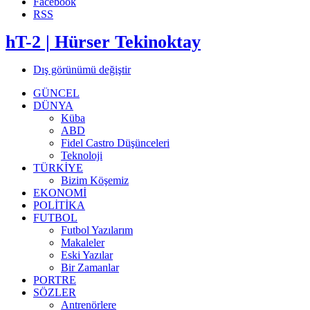
Facebook
RSS
hT-2 | Hürser Tekinoktay
Dış görünümü değiştir
GÜNCEL
DÜNYA
Küba
ABD
Fidel Castro Düşünceleri
Teknoloji
TÜRKİYE
Bizim Köşemiz
EKONOMİ
POLİTİKA
FUTBOL
Futbol Yazılarım
Makaleler
Eski Yazılar
Bir Zamanlar
PORTRE
SÖZLER
Antrenörlere