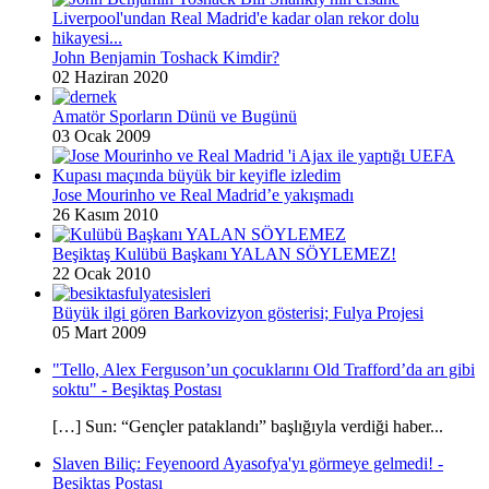
John Benjamin Toshack Kimdir?
02 Haziran 2020
Amatör Sporların Dünü ve Bugünü
03 Ocak 2009
Jose Mourinho ve Real Madrid’e yakışmadı
26 Kasım 2010
Beşiktaş Kulübü Başkanı YALAN SÖYLEMEZ!
22 Ocak 2010
Büyük ilgi gören Barkovizyon gösterisi; Fulya Projesi
05 Mart 2009
"Tello, Alex Ferguson’un çocuklarını Old Trafford’da arı gibi
soktu" - Beşiktaş Postası
[…] Sun: “Gençler pataklandı” başlığıyla verdiği haber...
Slaven Biliç: Feyenoord Ayasofya'yı görmeye gelmedi! -
Beşiktaş Postası