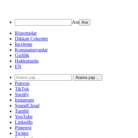
Ara
Röportajlar
Dikkati Çekenler
İnceleme
Konuşamayanlar
Gizlilik
Hakkımızda
EN
Arama yap ...
Patreon
TikTok
Spotify
Instagram
SoundCloud
Tumblr
YouTube
LinkedIn
Pinterest
Twitter