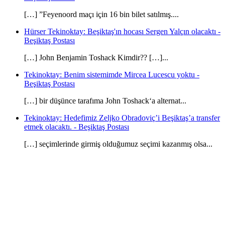
[…] ”Feyenoord maçı için 16 bin bilet satılmış....
Hürser Tekinoktay: Beşiktaş'ın hocası Sergen Yalçın olacaktı -
Beşiktaş Postası
[…] John Benjamin Toshack Kimdir?? […]...
Tekinoktay: Benim sistemimde Mircea Lucescu yoktu -
Beşiktaş Postası
[…] bir düşünce tarafıma John Toshack‘a alternat...
Tekinoktay: Hedefimiz Zeljko Obradoviç’i Beşiktaş’a transfer
etmek olacaktı. - Beşiktaş Postası
[…] seçimlerinde girmiş olduğumuz seçimi kazanmış olsa...