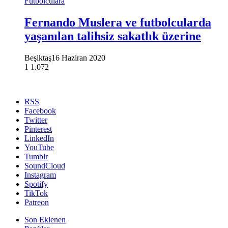
Futbolculara
Fernando Muslera ve futbolcularda
yaşanılan talihsiz sakatlık üzerine
Beşiktaş
16 Haziran 2020
1
1.072
RSS
Facebook
Twitter
Pinterest
LinkedIn
YouTube
Tumblr
SoundCloud
Instagram
Spotify
TikTok
Patreon
Son Eklenen