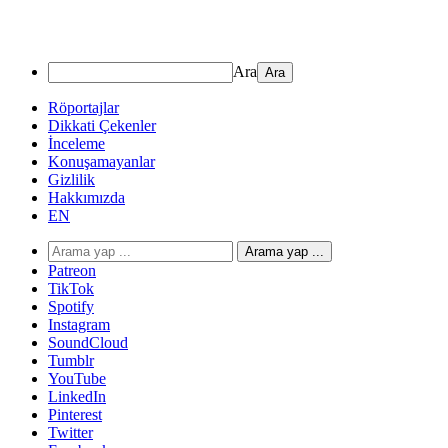
Ara
Röportajlar
Dikkati Çekenler
İnceleme
Konuşamayanlar
Gizlilik
Hakkımızda
EN
Arama yap ...
Patreon
TikTok
Spotify
Instagram
SoundCloud
Tumblr
YouTube
LinkedIn
Pinterest
Twitter