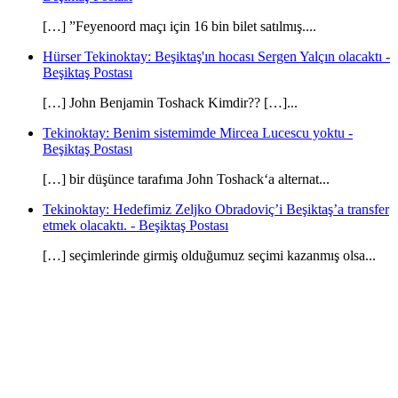
[…] ”Feyenoord maçı için 16 bin bilet satılmış....
Hürser Tekinoktay: Beşiktaş'ın hocası Sergen Yalçın olacaktı -
Beşiktaş Postası
[…] John Benjamin Toshack Kimdir?? […]...
Tekinoktay: Benim sistemimde Mircea Lucescu yoktu -
Beşiktaş Postası
[…] bir düşünce tarafıma John Toshack‘a alternat...
Tekinoktay: Hedefimiz Zeljko Obradoviç’i Beşiktaş’a transfer
etmek olacaktı. - Beşiktaş Postası
[…] seçimlerinde girmiş olduğumuz seçimi kazanmış olsa...