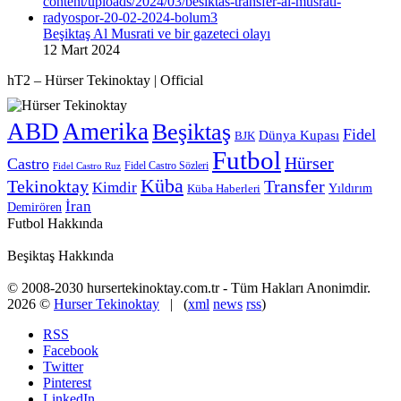
Beşiktaş Al Musrati ve bir gazeteci olayı
12 Mart 2024
hT2 – Hürser Tekinoktay | Official
ABD
Amerika
Beşiktaş
Fidel
Dünya Kupası
BJK
Futbol
Hürser
Castro
Fidel Castro Sözleri
Fidel Castro Ruz
Küba
Tekinoktay
Transfer
Kimdir
Yıldırım
Küba Haberleri
İran
Demirören
Futbol Hakkında
Beşiktaş Hakkında
© 2008-2030 hursertekinoktay.com.tr - Tüm Hakları Anonimdir.
2026 ©
Hurser Tekinoktay
| (
xml
news
rss
)
RSS
Facebook
Twitter
Pinterest
LinkedIn