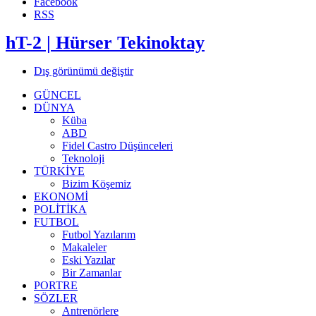
Facebook
RSS
hT-2 | Hürser Tekinoktay
Dış görünümü değiştir
GÜNCEL
DÜNYA
Küba
ABD
Fidel Castro Düşünceleri
Teknoloji
TÜRKİYE
Bizim Köşemiz
EKONOMİ
POLİTİKA
FUTBOL
Futbol Yazılarım
Makaleler
Eski Yazılar
Bir Zamanlar
PORTRE
SÖZLER
Antrenörlere