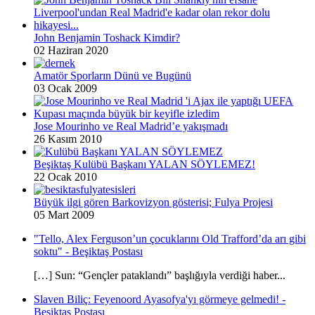
John Benjamin Toshack Kimdir?
02 Haziran 2020
Amatör Sporların Dünü ve Bugünü
03 Ocak 2009
Jose Mourinho ve Real Madrid’e yakışmadı
26 Kasım 2010
Beşiktaş Kulübü Başkanı YALAN SÖYLEMEZ!
22 Ocak 2010
Büyük ilgi gören Barkovizyon gösterisi; Fulya Projesi
05 Mart 2009
"Tello, Alex Ferguson’un çocuklarını Old Trafford’da arı gibi
soktu" - Beşiktaş Postası
[…] Sun: “Gençler pataklandı” başlığıyla verdiği haber...
Slaven Biliç: Feyenoord Ayasofya'yı görmeye gelmedi! -
Beşiktaş Postası