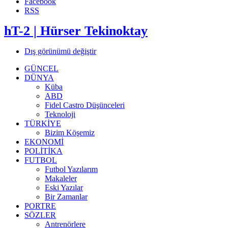
Facebook
RSS
hT-2 | Hürser Tekinoktay
Dış görünümü değiştir
GÜNCEL
DÜNYA
Küba
ABD
Fidel Castro Düşünceleri
Teknoloji
TÜRKİYE
Bizim Köşemiz
EKONOMİ
POLİTİKA
FUTBOL
Futbol Yazılarım
Makaleler
Eski Yazılar
Bir Zamanlar
PORTRE
SÖZLER
Antrenörlere