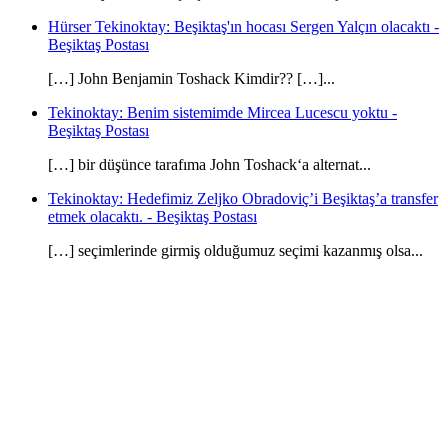
Hürser Tekinoktay: Beşiktaş'ın hocası Sergen Yalçın olacaktı -
Beşiktaş Postası
[…] John Benjamin Toshack Kimdir?? […]...
Tekinoktay: Benim sistemimde Mircea Lucescu yoktu -
Beşiktaş Postası
[…] bir düşünce tarafıma John Toshack‘a alternat...
Tekinoktay: Hedefimiz Zeljko Obradoviç’i Beşiktaş’a transfer
etmek olacaktı. - Beşiktaş Postası
[…] seçimlerinde girmiş olduğumuz seçimi kazanmış olsa...