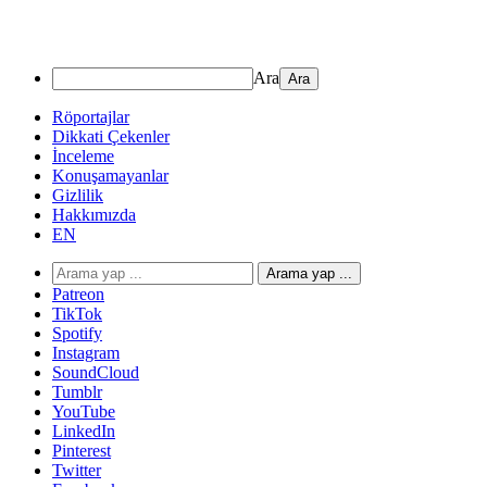
Ara
Röportajlar
Dikkati Çekenler
İnceleme
Konuşamayanlar
Gizlilik
Hakkımızda
EN
Arama yap ...
Patreon
TikTok
Spotify
Instagram
SoundCloud
Tumblr
YouTube
LinkedIn
Pinterest
Twitter