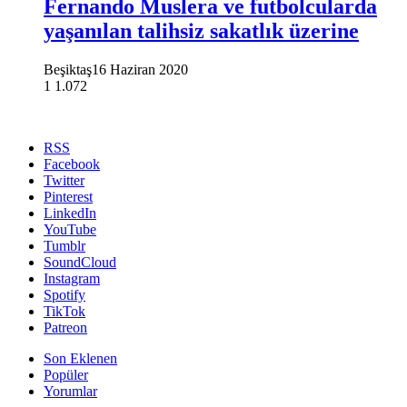
Fernando Muslera ve futbolcularda
yaşanılan talihsiz sakatlık üzerine
Beşiktaş
16 Haziran 2020
1
1.072
RSS
Facebook
Twitter
Pinterest
LinkedIn
YouTube
Tumblr
SoundCloud
Instagram
Spotify
TikTok
Patreon
Son Eklenen
Popüler
Yorumlar