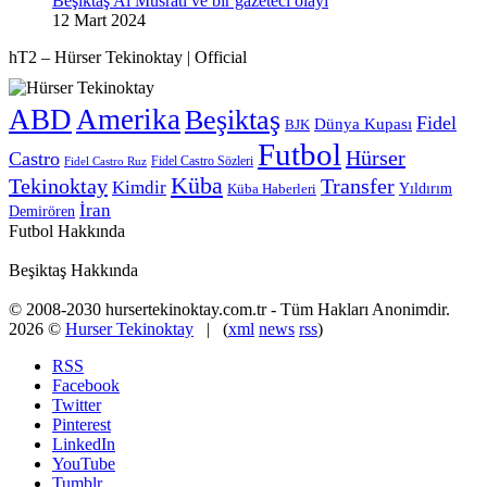
Beşiktaş Al Musrati ve bir gazeteci olayı
12 Mart 2024
hT2 – Hürser Tekinoktay | Official
ABD
Amerika
Beşiktaş
Fidel
Dünya Kupası
BJK
Futbol
Hürser
Castro
Fidel Castro Sözleri
Fidel Castro Ruz
Küba
Tekinoktay
Transfer
Kimdir
Yıldırım
Küba Haberleri
İran
Demirören
Futbol Hakkında
Beşiktaş Hakkında
© 2008-2030 hursertekinoktay.com.tr - Tüm Hakları Anonimdir.
2026 ©
Hurser Tekinoktay
| (
xml
news
rss
)
RSS
Facebook
Twitter
Pinterest
LinkedIn
YouTube
Tumblr