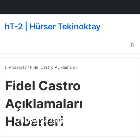
hT-2 | Hürser Tekinoktay
D
g
de
Anasayfa
/
Fidel Castro Açıklamaları
Fidel Castro
Açıklamaları
Haberleri
Dünya’ya dayatılan korkunç
diktatörlük
Beşiktaşlı Oyuncular
10 Mayıs 2010
1
242