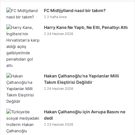
t
T
r
FC Midtjylland nasıl bir takım?
o
e
r
d
b
r
C
g
i
o
e
2 hafta önce
o
r
e
I
e
l
r
f
k
o
Harry Kane Ne Yaptı, Ne Etti, Penaltıyı Attı
24 Haziran 2026
k
s
n
o
a
y
n
t
u
m
d
Hakan Çalhanoğlu’na Yapılanlar Milli
Takım Eleştirisi Değildir
24 Haziran 2026
Hakan Çalhanoğlu için Avrupa Basını ne
dedi
23 Haziran 2026