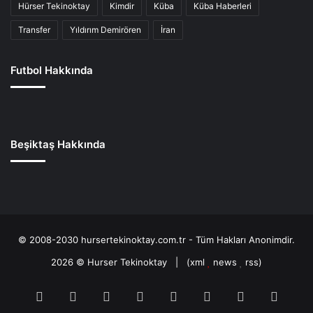
Hürser Tekinoktay
Kimdir
Küba
Küba Haberleri
Transfer
Yıldırım Demirören
İran
Futbol Hakkında
Beşiktaş Hakkında
© 2008-2030 hursertekinoktay.com.tr - Tüm Hakları Anonimdir.
2026 ©
Hurser Tekinoktay
| (
xml
news
rss
)
RSS
Facebook
Twitter
Pinterest
LinkedIn
YouTube
Tumblr
Soun