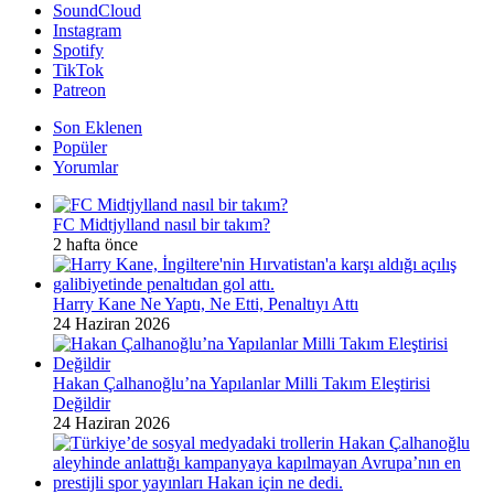
SoundCloud
Instagram
Spotify
TikTok
Patreon
Son Eklenen
Popüler
Yorumlar
FC Midtjylland nasıl bir takım?
2 hafta önce
Harry Kane Ne Yaptı, Ne Etti, Penaltıyı Attı
24 Haziran 2026
Hakan Çalhanoğlu’na Yapılanlar Milli Takım Eleştirisi
Değildir
24 Haziran 2026