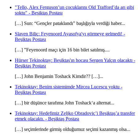
"Tello, Alex Ferguson’un çocuklarını Old Trafford’da arı gibi
soktu" - Beşiktaş Postası
[…] Sun: “Gençler pataklandı” başlığıyla verdiği haber...
Slaven Biliç: Feyenoord Ayasofya'yı görmeye gelmedi! -
Beşiktaş Postası
[…] ”Feyenoord maçı için 16 bin bilet satılmış....
Hürser Tekinoktay: Beşiktaş'ın hocası Sergen Yalçın olacaktı -
Beşiktaş Postası
[…] John Benjamin Toshack Kimdir?? […]...
Tekinoktay: Benim sistemimde Mircea Lucescu yoktu -
Beşiktaş Postası
[…] bir düşünce tarafıma John Toshack‘a alternat...
Tekinoktay: Hedefimiz Zeljko Obradoviç’i Beşiktaş’a transfer
etmek olacaktı. - Beşiktaş Postası
[…] seçimlerinde girmiş olduğumuz seçimi kazanmış olsa...