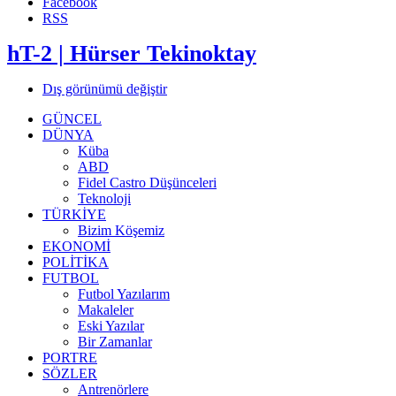
Facebook
RSS
hT-2 | Hürser Tekinoktay
Dış görünümü değiştir
GÜNCEL
DÜNYA
Küba
ABD
Fidel Castro Düşünceleri
Teknoloji
TÜRKİYE
Bizim Köşemiz
EKONOMİ
POLİTİKA
FUTBOL
Futbol Yazılarım
Makaleler
Eski Yazılar
Bir Zamanlar
PORTRE
SÖZLER
Antrenörlere