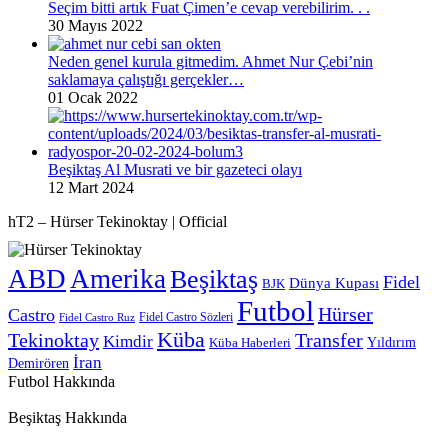
Seçim bitti artık Fuat Çimen’e cevap verebilirim. . .
30 Mayıs 2022
Neden genel kurula gitmedim. Ahmet Nur Çebi’nin
saklamaya çalıştığı gerçekler…
01 Ocak 2022
Beşiktaş Al Musrati ve bir gazeteci olayı
12 Mart 2024
hT2 – Hürser Tekinoktay | Official
ABD
Amerika
Beşiktaş
Fidel
Dünya Kupası
BJK
Futbol
Hürser
Castro
Fidel Castro Sözleri
Fidel Castro Ruz
Küba
Tekinoktay
Transfer
Kimdir
Yıldırım
Küba Haberleri
İran
Demirören
Futbol Hakkında
Beşiktaş Hakkında