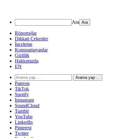
Ara
Röportajlar
Dikkati Çekenler
İnceleme
Konuşamayanlar
Gizlilik
Hakkımızda
EN
Arama yap ...
Patreon
TikTok
Spotify
Instagram
SoundCloud
Tumblr
YouTube
LinkedIn
Pinterest
Twitter