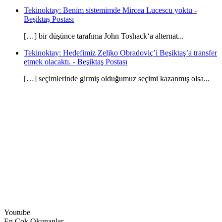
Tekinoktay: Benim sistemimde Mircea Lucescu yoktu -
Beşiktaş Postası
[…] bir düşünce tarafıma John Toshack‘a alternat...
Tekinoktay: Hedefimiz Zeljko Obradoviç’i Beşiktaş’a transfer
etmek olacaktı. - Beşiktaş Postası
[…] seçimlerinde girmiş olduğumuz seçimi kazanmış olsa...
Youtube
En Çok Okunanlar