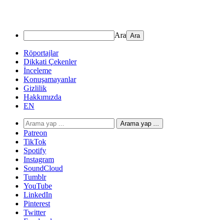
Ara
Röportajlar
Dikkati Çekenler
İnceleme
Konuşamayanlar
Gizlilik
Hakkımızda
EN
Arama yap ...
Patreon
TikTok
Spotify
Instagram
SoundCloud
Tumblr
YouTube
LinkedIn
Pinterest
Twitter