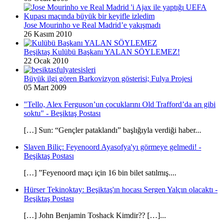
Jose Mourinho ve Real Madrid’e yakışmadı
26 Kasım 2010
Beşiktaş Kulübü Başkanı YALAN SÖYLEMEZ!
22 Ocak 2010
Büyük ilgi gören Barkovizyon gösterisi; Fulya Projesi
05 Mart 2009
"Tello, Alex Ferguson’un çocuklarını Old Trafford’da arı gibi
soktu" - Beşiktaş Postası
[…] Sun: “Gençler pataklandı” başlığıyla verdiği haber...
Slaven Biliç: Feyenoord Ayasofya'yı görmeye gelmedi! -
Beşiktaş Postası
[…] ”Feyenoord maçı için 16 bin bilet satılmış....
Hürser Tekinoktay: Beşiktaş'ın hocası Sergen Yalçın olacaktı -
Beşiktaş Postası
[…] John Benjamin Toshack Kimdir?? […]...