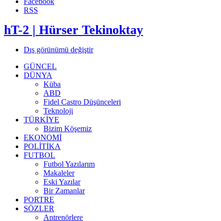
Facebook
RSS
hT-2 | Hürser Tekinoktay
Dış görünümü değiştir
GÜNCEL
DÜNYA
Küba
ABD
Fidel Castro Düşünceleri
Teknoloji
TÜRKİYE
Bizim Köşemiz
EKONOMİ
POLİTİKA
FUTBOL
Futbol Yazılarım
Makaleler
Eski Yazılar
Bir Zamanlar
PORTRE
SÖZLER
Antrenörlere