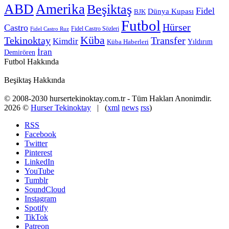
ABD
Amerika
Beşiktaş
Fidel
Dünya Kupası
BJK
Futbol
Hürser
Castro
Fidel Castro Sözleri
Fidel Castro Ruz
Küba
Tekinoktay
Transfer
Kimdir
Yıldırım
Küba Haberleri
İran
Demirören
Futbol Hakkında
Beşiktaş Hakkında
© 2008-2030 hursertekinoktay.com.tr - Tüm Hakları Anonimdir.
2026 ©
Hurser Tekinoktay
| (
xml
news
rss
)
RSS
Facebook
Twitter
Pinterest
LinkedIn
YouTube
Tumblr
SoundCloud
Instagram
Spotify
TikTok
Patreon