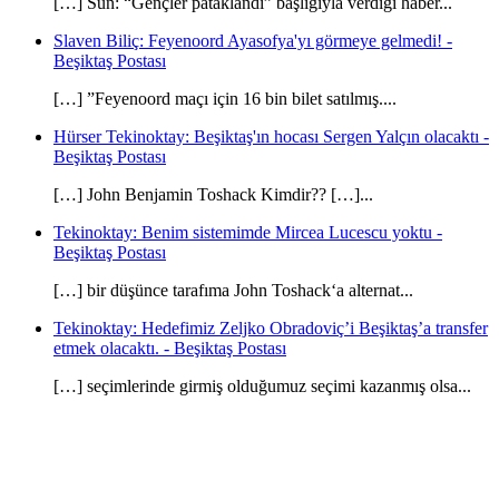
[…] Sun: “Gençler pataklandı” başlığıyla verdiği haber...
Slaven Biliç: Feyenoord Ayasofya'yı görmeye gelmedi! -
Beşiktaş Postası
[…] ”Feyenoord maçı için 16 bin bilet satılmış....
Hürser Tekinoktay: Beşiktaş'ın hocası Sergen Yalçın olacaktı -
Beşiktaş Postası
[…] John Benjamin Toshack Kimdir?? […]...
Tekinoktay: Benim sistemimde Mircea Lucescu yoktu -
Beşiktaş Postası
[…] bir düşünce tarafıma John Toshack‘a alternat...
Tekinoktay: Hedefimiz Zeljko Obradoviç’i Beşiktaş’a transfer
etmek olacaktı. - Beşiktaş Postası
[…] seçimlerinde girmiş olduğumuz seçimi kazanmış olsa...