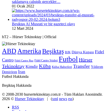
saklamaya çalıştığı gerçekler…
01 Ocak 2022
Beşiktaş Al Musrati ve bir gazeteci olayı
12 Mart 2024
hT2 – Hürser Tekinoktay | Official
ABD
Amerika
Beşiktaş
Fidel
Dünya Kupası
BJK
Futbol
Hürser
Castro
Fidel Castro Sözleri
Fidel Castro Ruz
Küba
Tekinoktay
Transfer
Kimdir
Yıldırım
Küba Haberleri
İran
Demirören
Futbol Hakkında
Beşiktaş Hakkında
© 2008-2030 hursertekinoktay.com.tr - Tüm Hakları Anonimdir.
2026 ©
Hurser Tekinoktay
| (
xml
news
rss
)
RSS