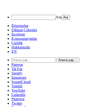
Ara
Röportajlar
Dikkati Çekenler
İnceleme
Konuşamayanlar
Gizlilik
Hakkımızda
EN
Arama yap ...
Patreon
TikTok
Spotify
Instagram
SoundCloud
Tumblr
YouTube
LinkedIn
Pinterest
Twitter