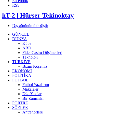
Facebook
RSS
hT-2 | Hürser Tekinoktay
Dış görünümü değiştir
GÜNCEL
DÜNYA
Küba
ABD
Fidel Castro Düşünceleri
Teknoloji
TÜRKİYE
Bizim Köşemiz
EKONOMİ
POLİTİKA
FUTBOL
Futbol Yazılarım
Makaleler
Eski Yazılar
Bir Zamanlar
PORTRE
SÖZLER
Antrenörlere