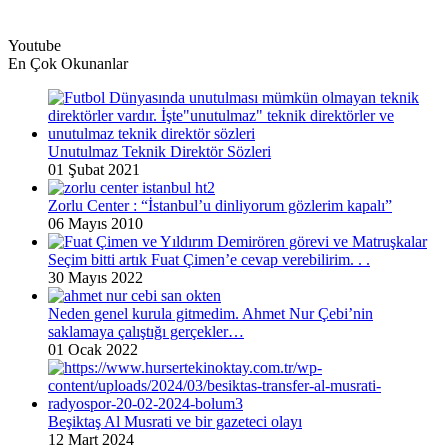
Youtube
En Çok Okunanlar
Unutulmaz Teknik Direktör Sözleri
01 Şubat 2021
Zorlu Center : “İstanbul’u dinliyorum gözlerim kapalı”
06 Mayıs 2010
Seçim bitti artık Fuat Çimen’e cevap verebilirim. . .
30 Mayıs 2022
Neden genel kurula gitmedim. Ahmet Nur Çebi’nin
saklamaya çalıştığı gerçekler…
01 Ocak 2022
Beşiktaş Al Musrati ve bir gazeteci olayı
12 Mart 2024