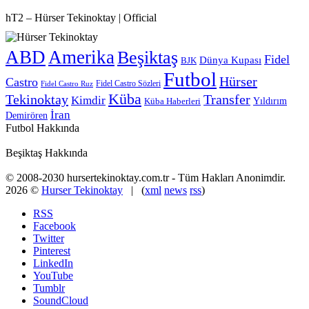
hT2 – Hürser Tekinoktay | Official
ABD
Amerika
Beşiktaş
Fidel
Dünya Kupası
BJK
Futbol
Hürser
Castro
Fidel Castro Sözleri
Fidel Castro Ruz
Küba
Tekinoktay
Transfer
Kimdir
Yıldırım
Küba Haberleri
İran
Demirören
Futbol Hakkında
Beşiktaş Hakkında
© 2008-2030 hursertekinoktay.com.tr - Tüm Hakları Anonimdir.
2026 ©
Hurser Tekinoktay
| (
xml
news
rss
)
RSS
Facebook
Twitter
Pinterest
LinkedIn
YouTube
Tumblr
SoundCloud