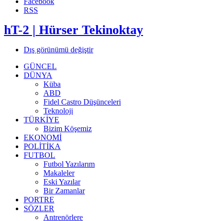
Facebook
RSS
hT-2 | Hürser Tekinoktay
Dış görünümü değiştir
GÜNCEL
DÜNYA
Küba
ABD
Fidel Castro Düşünceleri
Teknoloji
TÜRKİYE
Bizim Köşemiz
EKONOMİ
POLİTİKA
FUTBOL
Futbol Yazılarım
Makaleler
Eski Yazılar
Bir Zamanlar
PORTRE
SÖZLER
Antrenörlere