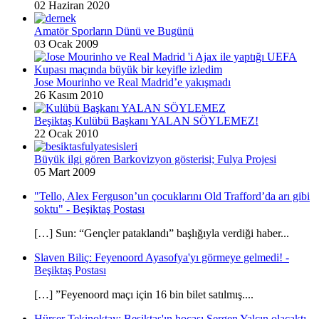
02 Haziran 2020
Amatör Sporların Dünü ve Bugünü
03 Ocak 2009
Jose Mourinho ve Real Madrid’e yakışmadı
26 Kasım 2010
Beşiktaş Kulübü Başkanı YALAN SÖYLEMEZ!
22 Ocak 2010
Büyük ilgi gören Barkovizyon gösterisi; Fulya Projesi
05 Mart 2009
"Tello, Alex Ferguson’un çocuklarını Old Trafford’da arı gibi
soktu" - Beşiktaş Postası
[…] Sun: “Gençler pataklandı” başlığıyla verdiği haber...
Slaven Biliç: Feyenoord Ayasofya'yı görmeye gelmedi! -
Beşiktaş Postası
[…] ”Feyenoord maçı için 16 bin bilet satılmış....
Hürser Tekinoktay: Beşiktaş'ın hocası Sergen Yalçın olacaktı -