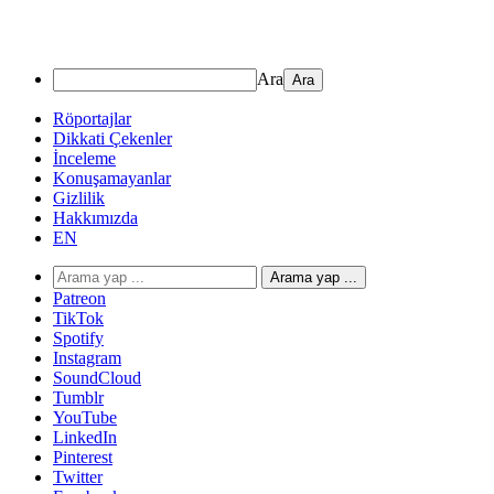
Ara
Röportajlar
Dikkati Çekenler
İnceleme
Konuşamayanlar
Gizlilik
Hakkımızda
EN
Arama yap ...
Patreon
TikTok
Spotify
Instagram
SoundCloud
Tumblr
YouTube
LinkedIn
Pinterest
Twitter