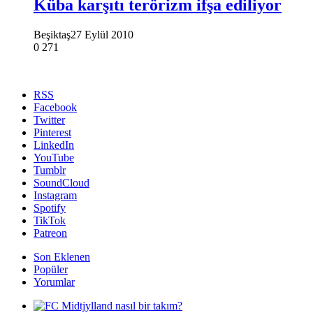
Küba karşıtı terörizm ifşa ediliyor
Beşiktaş
27 Eylül 2010
0
271
RSS
Facebook
Twitter
Pinterest
LinkedIn
YouTube
Tumblr
SoundCloud
Instagram
Spotify
TikTok
Patreon
Son Eklenen
Popüler
Yorumlar