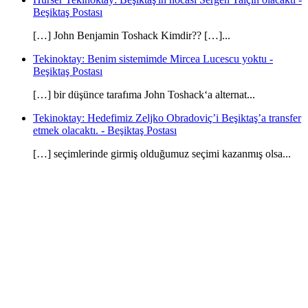
Beşiktaş Postası
[…] John Benjamin Toshack Kimdir?? […]...
Tekinoktay: Benim sistemimde Mircea Lucescu yoktu -
Beşiktaş Postası
[…] bir düşünce tarafıma John Toshack‘a alternat...
Tekinoktay: Hedefimiz Zeljko Obradoviç’i Beşiktaş’a transfer
etmek olacaktı. - Beşiktaş Postası
[…] seçimlerinde girmiş olduğumuz seçimi kazanmış olsa...