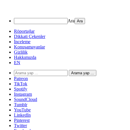
Ara
Röportajlar
Dikkati Çekenler
İnceleme
Konuşamayanlar
Gizlilik
Hakkımızda
EN
Arama yap ...
Patreon
TikTok
Spotify
Instagram
SoundCloud
Tumblr
YouTube
LinkedIn
Pinterest
Twitter