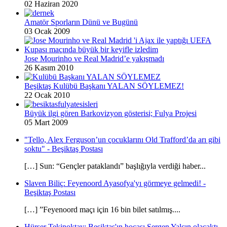
02 Haziran 2020
Amatör Sporların Dünü ve Bugünü
03 Ocak 2009
Jose Mourinho ve Real Madrid’e yakışmadı
26 Kasım 2010
Beşiktaş Kulübü Başkanı YALAN SÖYLEMEZ!
22 Ocak 2010
Büyük ilgi gören Barkovizyon gösterisi; Fulya Projesi
05 Mart 2009
"Tello, Alex Ferguson’un çocuklarını Old Trafford’da arı gibi
soktu" - Beşiktaş Postası
[…] Sun: “Gençler pataklandı” başlığıyla verdiği haber...
Slaven Biliç: Feyenoord Ayasofya'yı görmeye gelmedi! -
Beşiktaş Postası
[…] ”Feyenoord maçı için 16 bin bilet satılmış....
Hürser Tekinoktay: Beşiktaş'ın hocası Sergen Yalçın olacaktı -