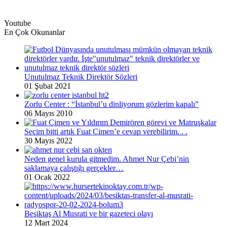
Youtube
En Çok Okunanlar
Unutulmaz Teknik Direktör Sözleri
01 Şubat 2021
Zorlu Center : “İstanbul’u dinliyorum gözlerim kapalı”
06 Mayıs 2010
Seçim bitti artık Fuat Çimen’e cevap verebilirim. . .
30 Mayıs 2022
Neden genel kurula gitmedim. Ahmet Nur Çebi’nin
saklamaya çalıştığı gerçekler…
01 Ocak 2022
Beşiktaş Al Musrati ve bir gazeteci olayı
12 Mart 2024