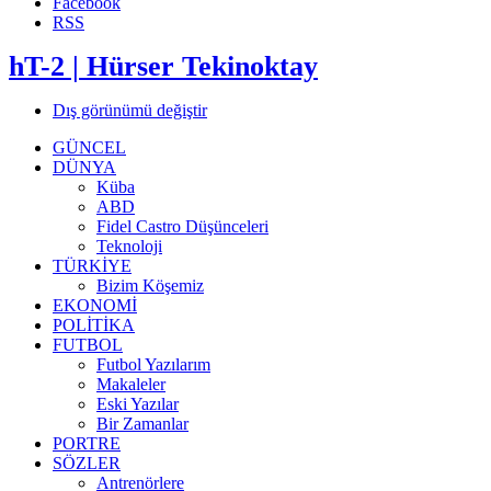
Facebook
RSS
hT-2 | Hürser Tekinoktay
Dış görünümü değiştir
GÜNCEL
DÜNYA
Küba
ABD
Fidel Castro Düşünceleri
Teknoloji
TÜRKİYE
Bizim Köşemiz
EKONOMİ
POLİTİKA
FUTBOL
Futbol Yazılarım
Makaleler
Eski Yazılar
Bir Zamanlar
PORTRE
SÖZLER
Antrenörlere