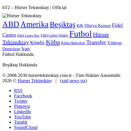
hT2 – Hürser Tekinoktay | Official
ABD
Amerika
Beşiktaş
Fidel
Dünya Kupası
BJK
Futbol
Hürser
Castro
Fidel Castro Sözleri
Fidel Castro Ruz
Küba
Tekinoktay
Transfer
Kimdir
Yıldırım
Küba Haberleri
İran
Demirören
Futbol Hakkında
Beşiktaş Hakkında
© 2008-2030 hursertekinoktay.com.tr - Tüm Hakları Anonimdir.
2026 ©
Hurser Tekinoktay
| (
xml
news
rss
)
RSS
Facebook
Twitter
Pinterest
LinkedIn
YouTube
Tumblr
SoundCloud