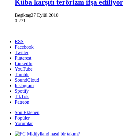
Küba karşıtı terörizm ifşa ediliyor
Beşiktaş
27 Eylül 2010
0
271
RSS
Facebook
Twitter
Pinterest
LinkedIn
YouTube
Tumblr
SoundCloud
Instagram
Spotify
TikTok
Patreon
Son Eklenen
Popüler
Yorumlar