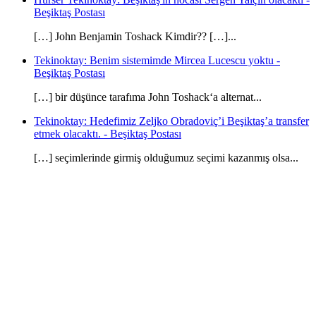
Beşiktaş Postası
[…] John Benjamin Toshack Kimdir?? […]...
Tekinoktay: Benim sistemimde Mircea Lucescu yoktu -
Beşiktaş Postası
[…] bir düşünce tarafıma John Toshack‘a alternat...
Tekinoktay: Hedefimiz Zeljko Obradoviç’i Beşiktaş’a transfer
etmek olacaktı. - Beşiktaş Postası
[…] seçimlerinde girmiş olduğumuz seçimi kazanmış olsa...