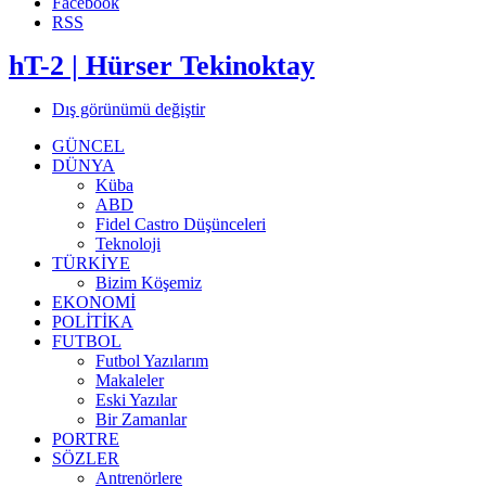
Facebook
RSS
hT-2 | Hürser Tekinoktay
Dış görünümü değiştir
GÜNCEL
DÜNYA
Küba
ABD
Fidel Castro Düşünceleri
Teknoloji
TÜRKİYE
Bizim Köşemiz
EKONOMİ
POLİTİKA
FUTBOL
Futbol Yazılarım
Makaleler
Eski Yazılar
Bir Zamanlar
PORTRE
SÖZLER
Antrenörlere