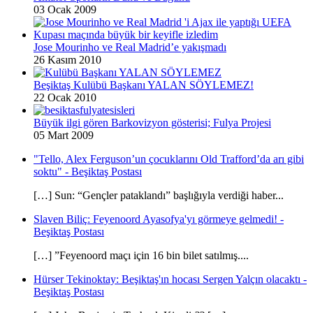
03 Ocak 2009
Jose Mourinho ve Real Madrid’e yakışmadı
26 Kasım 2010
Beşiktaş Kulübü Başkanı YALAN SÖYLEMEZ!
22 Ocak 2010
Büyük ilgi gören Barkovizyon gösterisi; Fulya Projesi
05 Mart 2009
"Tello, Alex Ferguson’un çocuklarını Old Trafford’da arı gibi
soktu" - Beşiktaş Postası
[…] Sun: “Gençler pataklandı” başlığıyla verdiği haber...
Slaven Biliç: Feyenoord Ayasofya'yı görmeye gelmedi! -
Beşiktaş Postası
[…] ”Feyenoord maçı için 16 bin bilet satılmış....
Hürser Tekinoktay: Beşiktaş'ın hocası Sergen Yalçın olacaktı -
Beşiktaş Postası