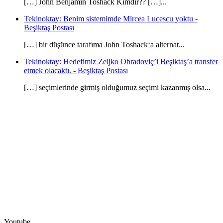
[…] John Benjamin Toshack Kimdir?? […]...
Tekinoktay: Benim sistemimde Mircea Lucescu yoktu -
Beşiktaş Postası
[…] bir düşünce tarafıma John Toshack‘a alternat...
Tekinoktay: Hedefimiz Zeljko Obradoviç’i Beşiktaş’a transfer
etmek olacaktı. - Beşiktaş Postası
[…] seçimlerinde girmiş olduğumuz seçimi kazanmış olsa...
Youtube