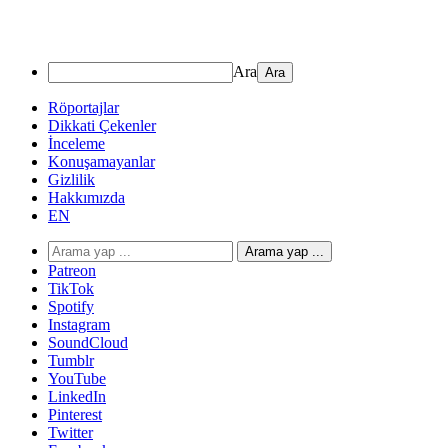
Ara
Röportajlar
Dikkati Çekenler
İnceleme
Konuşamayanlar
Gizlilik
Hakkımızda
EN
Arama yap ...
Patreon
TikTok
Spotify
Instagram
SoundCloud
Tumblr
YouTube
LinkedIn
Pinterest
Twitter