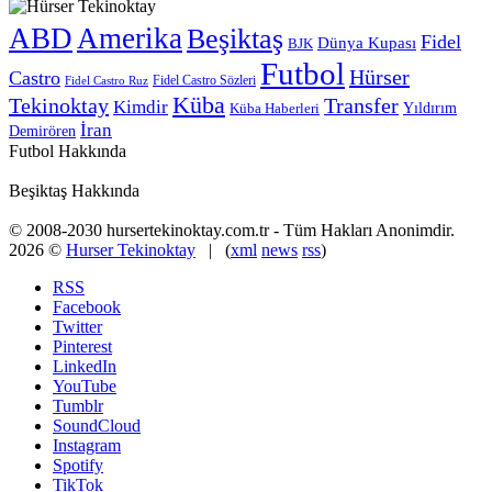
ABD
Amerika
Beşiktaş
Fidel
Dünya Kupası
BJK
Futbol
Hürser
Castro
Fidel Castro Sözleri
Fidel Castro Ruz
Küba
Tekinoktay
Transfer
Kimdir
Yıldırım
Küba Haberleri
İran
Demirören
Futbol Hakkında
Beşiktaş Hakkında
© 2008-2030 hursertekinoktay.com.tr - Tüm Hakları Anonimdir.
2026 ©
Hurser Tekinoktay
| (
xml
news
rss
)
RSS
Facebook
Twitter
Pinterest
LinkedIn
YouTube
Tumblr
SoundCloud
Instagram
Spotify
TikTok