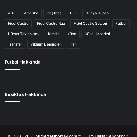
ABD
Amerika
Beşiktaş
BJK
Dünya Kupası
Fidel Castro
Fidel Castro Ruz
Fidel Castro Sözleri
Futbol
Hürser Tekinoktay
Kimdir
Küba
Küba Haberleri
Transfer
Yıldırım Demirören
İran
Futbol Hakkında
Beşiktaş Hakkında
© 2008-2030 hursertekinoktay.com.tr - Tüm Hakları Anonimdir.