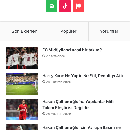
S
a
w
i
i
o
u
o
n
S
T
P
S
c
i
n
n
u
m
u
s
p
i
a
e
t
t
k
T
b
n
t
o
k
t
Son Eklenen
Popüler
Yorumlar
b
t
e
e
u
l
d
a
t
T
r
FC Midtjylland nasıl bir takım?
o
e
r
d
b
r
C
g
i
o
e
2 hafta önce
o
r
e
I
e
l
r
f
k
o
k
s
n
o
a
y
n
Harry Kane Ne Yaptı, Ne Etti, Penaltıyı Attı
24 Haziran 2026
t
u
m
d
Hakan Çalhanoğlu’na Yapılanlar Milli
Takım Eleştirisi Değildir
24 Haziran 2026
Hakan Çalhanoğlu için Avrupa Basını ne