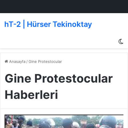
hT-2 | Hürser Tekinoktay
D
g
de
Anasayfa
/
Gine Protestocular
Gine Protestocular
Haberleri