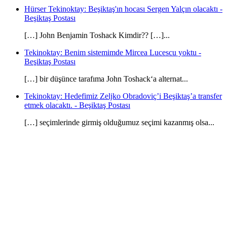
Hürser Tekinoktay: Beşiktaş'ın hocası Sergen Yalçın olacaktı -
Beşiktaş Postası
[…] John Benjamin Toshack Kimdir?? […]...
Tekinoktay: Benim sistemimde Mircea Lucescu yoktu -
Beşiktaş Postası
[…] bir düşünce tarafıma John Toshack‘a alternat...
Tekinoktay: Hedefimiz Zeljko Obradoviç’i Beşiktaş’a transfer
etmek olacaktı. - Beşiktaş Postası
[…] seçimlerinde girmiş olduğumuz seçimi kazanmış olsa...