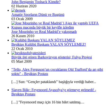
John Benjamin Toshack Kimdir?
02 Haziran 2020
Amatör Sporların Dünü ve Bugünü
03 Ocak 2009
Jose Mourinho ve Real Madrid’e yakışmadı
26 Kasım 2010
Beşiktaş Kulübü Başkanı YALAN SÖYLEMEZ!
22 Ocak 2010
Büyük ilgi gören Barkovizyon gösterisi; Fulya Projesi
05 Mart 2009
"Tello, Alex Ferguson’un çocuklarını Old Trafford’da arı gibi
soktu" - Beşiktaş Postası
[…] Sun: “Gençler pataklandı” başlığıyla verdiği haber...
Slaven Biliç: Feyenoord Ayasofya'yı görmeye gelmedi! -
Beşiktaş Postası
[…] ”Feyenoord maçı için 16 bin bilet satılmış....