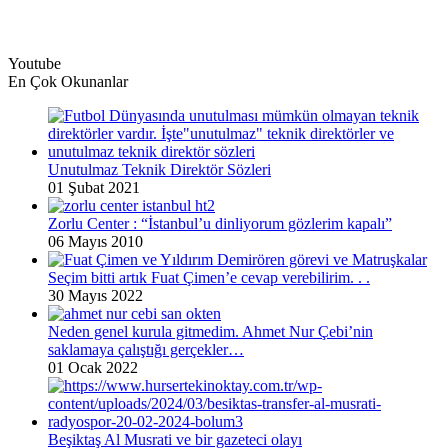
Youtube
En Çok Okunanlar
Unutulmaz Teknik Direktör Sözleri
01 Şubat 2021
Zorlu Center : “İstanbul’u dinliyorum gözlerim kapalı”
06 Mayıs 2010
Seçim bitti artık Fuat Çimen’e cevap verebilirim. . .
30 Mayıs 2022
Neden genel kurula gitmedim. Ahmet Nur Çebi’nin
saklamaya çalıştığı gerçekler…
01 Ocak 2022
Beşiktaş Al Musrati ve bir gazeteci olayı