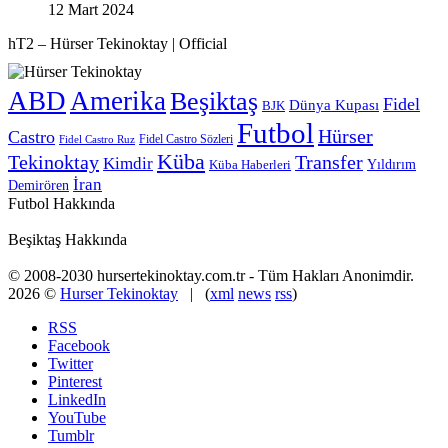
12 Mart 2024
hT2 – Hürser Tekinoktay | Official
ABD
Amerika
Beşiktaş
Fidel
Dünya Kupası
BJK
Futbol
Hürser
Castro
Fidel Castro Sözleri
Fidel Castro Ruz
Küba
Tekinoktay
Transfer
Kimdir
Yıldırım
Küba Haberleri
İran
Demirören
Futbol Hakkında
Beşiktaş Hakkında
© 2008-2030 hursertekinoktay.com.tr - Tüm Hakları Anonimdir.
2026 ©
Hurser Tekinoktay
| (
xml
news
rss
)
RSS
Facebook
Twitter
Pinterest
LinkedIn
YouTube
Tumblr