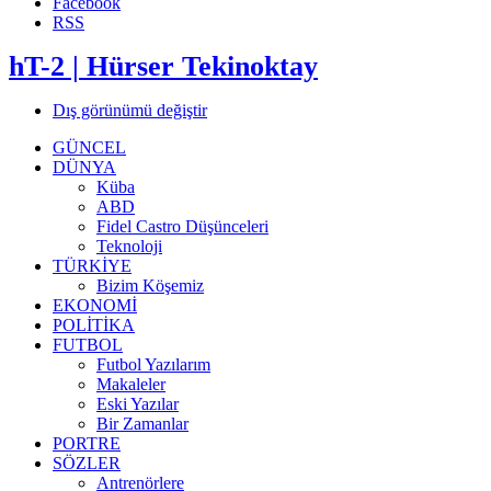
Facebook
RSS
hT-2 | Hürser Tekinoktay
Dış görünümü değiştir
GÜNCEL
DÜNYA
Küba
ABD
Fidel Castro Düşünceleri
Teknoloji
TÜRKİYE
Bizim Köşemiz
EKONOMİ
POLİTİKA
FUTBOL
Futbol Yazılarım
Makaleler
Eski Yazılar
Bir Zamanlar
PORTRE
SÖZLER
Antrenörlere