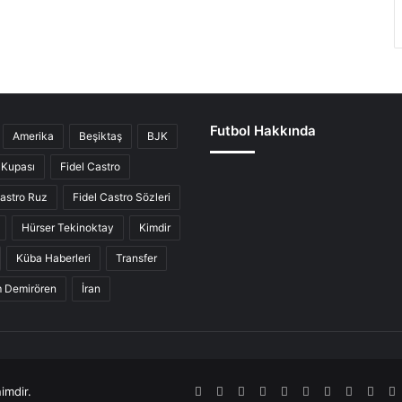
Futbol Hakkında
Amerika
Beşiktaş
BJK
Kupası
Fidel Castro
Castro Ruz
Fidel Castro Sözleri
Hürser Tekinoktay
Kimdir
Küba Haberleri
Transfer
ım Demirören
İran
imdir.
RSS
Facebook
Twitter
Pinterest
LinkedIn
YouTube
Tumblr
SoundCl
Inst
S