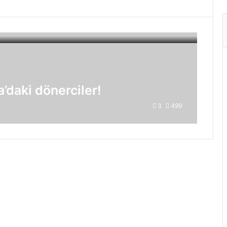
daki dönerciler!
3
499