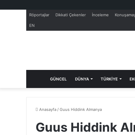
Röportajlar
Dikkati Çekenler
İnceleme
Konuşamay
EN
GÜNCEL
DÜNYA
TÜRKİYE
EK
Anasayfa
/
Guus Hiddink Almanya
Guus Hiddink Al