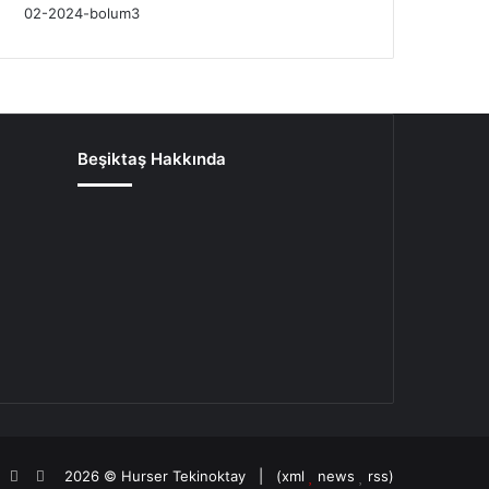
Beşiktaş Hakkında
oud
agram
potify
TikTok
Patreon
2026 ©
Hurser Tekinoktay
| (
xml
news
rss
)