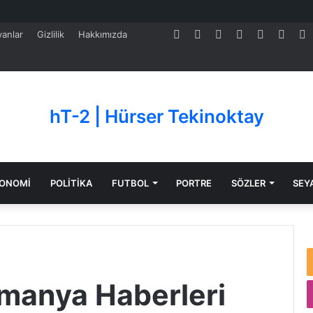
Facebook
Twitter
Pinterest
LinkedIn
YouTube
Tumb
S
anlar
Gizlilik
Hakkımızda
hT-2 | Hürser Tekinoktay
ONOMİ
POLİTİKA
FUTBOL
PORTRE
SÖZLER
SEY
manya Haberleri