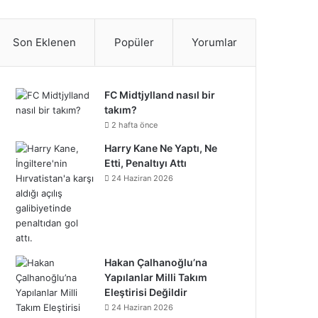
S
c
i
n
n
u
m
u
n
p
i
a
e
t
t
k
T
b
n
s
o
k
t
Son Eklenen
Popüler
Yorumlar
b
t
e
e
u
l
d
t
t
T
r
o
e
r
d
b
r
C
a
i
o
e
FC Midtjylland nasıl bir
takım?
o
r
e
I
e
l
g
f
k
o
2 hafta önce
k
s
n
o
Harry Kane Ne Yaptı, Ne
r
y
n
Etti, Penaltıyı Attı
t
u
a
24 Haziran 2026
d
m
Hakan Çalhanoğlu’na
Yapılanlar Milli Takım
Eleştirisi Değildir
24 Haziran 2026