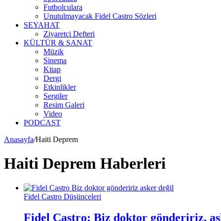
Futbolculara
Unutulmayacak Fidel Castro Sözleri
SEYAHAT
Ziyaretçi Defteri
KÜLTÜR & SANAT
Müzik
Sinema
Kitap
Dergi
Etkinlikler
Sergiler
Resim Galeri
Video
PODCAST
Anasayfa
/
Haiti Deprem
Haiti Deprem Haberleri
Fidel Castro Düşünceleri
Fidel Castro: Biz doktor göndeririz, as