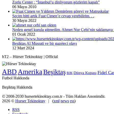
Zorlu Center : “İstanbul’u dinliyorum gözlerim kapalı”
06 Mayıs 2010
Seçim bitti artık Fuat Çimen’e cevap verebilirim. . .
30 Mayıs 2022
Neden genel kurula gitmedim. Ahmet Nur Çebi’nin saklamaya ç
01 Ocak 2022
Beşiktaş Al Musrati ve bir gazeteci olayı
12 Mart 2024
hT2 – Hürser Tekinoktay | Official
ABD
Amerika
Beşiktaş
Fidel Ca
Dünya Kupası
BJK
Futbol Hakkında
Beşiktaş Hakkında
© 2008-2030 hursertekinoktay.com.tr - Tüm Hakları Anonimdir.
2026 ©
Hurser Tekinoktay
| (
xml
news
rss
)
RSS