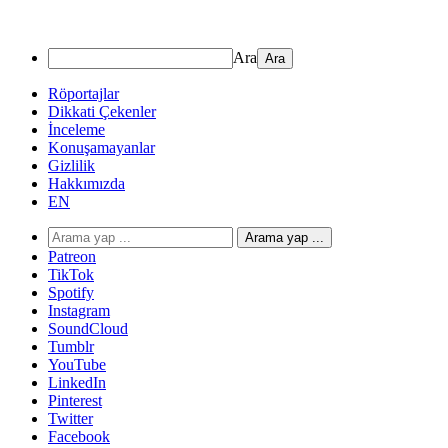
Ara
Röportajlar
Dikkati Çekenler
İnceleme
Konuşamayanlar
Gizlilik
Hakkımızda
EN
Arama yap ...
Patreon
TikTok
Spotify
Instagram
SoundCloud
Tumblr
YouTube
LinkedIn
Pinterest
Twitter
Facebook