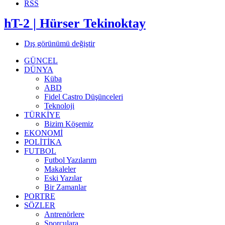
RSS
hT-2 | Hürser Tekinoktay
Dış görünümü değiştir
GÜNCEL
DÜNYA
Küba
ABD
Fidel Castro Düşünceleri
Teknoloji
TÜRKİYE
Bizim Köşemiz
EKONOMİ
POLİTİKA
FUTBOL
Futbol Yazılarım
Makaleler
Eski Yazılar
Bir Zamanlar
PORTRE
SÖZLER
Antrenörlere
Sporculara