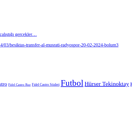
alıştığı gerçekler…
Futbol
Hürser Tekinoktay
stro
Fidel Castro Sözleri
Fidel Castro Ruz