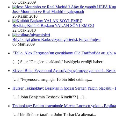
03 Ocak 2009
Jose Mourinho ve Real Madrid’e yakışmadı
26 Kasım 2010
Beşiktaş Kulübü Başkanı YALAN SÖYLEMEZ!
22 Ocak 2010
Büyük ilgi gören Barkovizyon gösterisi; Fulya Projesi
05 Mart 2009
"Tello, Alex Ferguson’un çocuklarını Old Trafford’da arı gibi s
[…] Sun: “Gençler pataklandı” başlığıyla verdiği haber...
Slaven Biliç: Feyenoord Ayasofya'yı görmeye gelmedi! - Beşikt
[…] ”Feyenoord maçı için 16 bin bilet satılmış....
Hürser Tekinoktay: Beşiktaş'ın hocası Sergen Yalçın olacaktı - 
[…] John Benjamin Toshack Kimdir?? […]...
Tekinoktay: Benim sistemimde Mircea Lucescu yoktu - Beşikta
[…] bir düşünce tarafıma John Toshack‘a alternat...