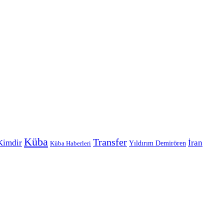
Küba
Transfer
Kimdir
İran
Yıldırım Demirören
Küba Haberleri