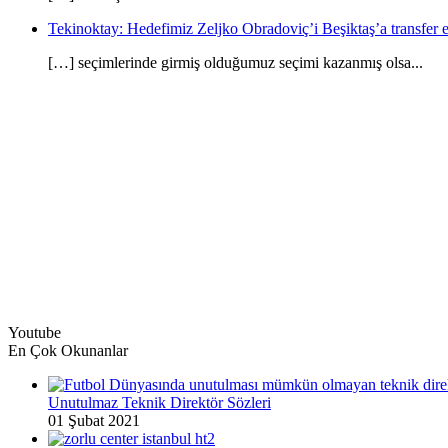
Tekinoktay: Hedefimiz Zeljko Obradoviç’i Beşiktaş’a transfer et
[…] seçimlerinde girmiş olduğumuz seçimi kazanmış olsa...
Youtube
En Çok Okunanlar
Unutulmaz Teknik Direktör Sözleri
01 Şubat 2021