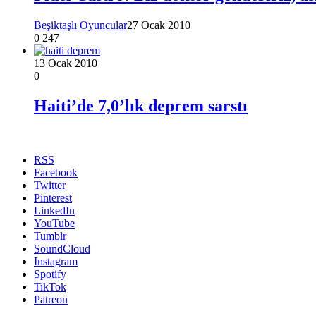
Beşiktaşlı Oyuncular
27 Ocak 2010
0
247
13 Ocak 2010
0
Haiti’de 7,0’lık deprem sarstı
RSS
Facebook
Twitter
Pinterest
LinkedIn
YouTube
Tumblr
SoundCloud
Instagram
Spotify
TikTok
Patreon