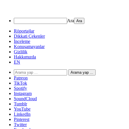
Ara
Röportajlar
Dikkati Çekenler
İnceleme
Konuşamayanlar
Gizlilik
Hakkımızda
EN
Arama yap ...
Patreon
TikTok
Spotify
Instagram
SoundCloud
Tumblr
YouTube
LinkedIn
Pinterest
Twitter