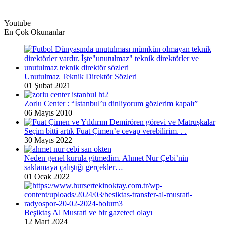
Youtube
En Çok Okunanlar
Unutulmaz Teknik Direktör Sözleri
01 Şubat 2021
Zorlu Center : “İstanbul’u dinliyorum gözlerim kapalı”
06 Mayıs 2010
Seçim bitti artık Fuat Çimen’e cevap verebilirim. . .
30 Mayıs 2022
Neden genel kurula gitmedim. Ahmet Nur Çebi’nin
saklamaya çalıştığı gerçekler…
01 Ocak 2022
Beşiktaş Al Musrati ve bir gazeteci olayı
12 Mart 2024