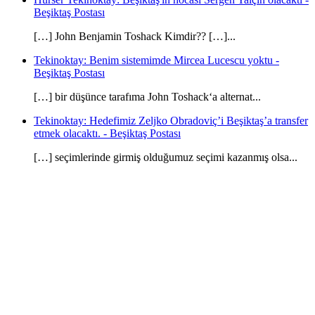
Beşiktaş Postası
[…] John Benjamin Toshack Kimdir?? […]...
Tekinoktay: Benim sistemimde Mircea Lucescu yoktu -
Beşiktaş Postası
[…] bir düşünce tarafıma John Toshack‘a alternat...
Tekinoktay: Hedefimiz Zeljko Obradoviç’i Beşiktaş’a transfer
etmek olacaktı. - Beşiktaş Postası
[…] seçimlerinde girmiş olduğumuz seçimi kazanmış olsa...