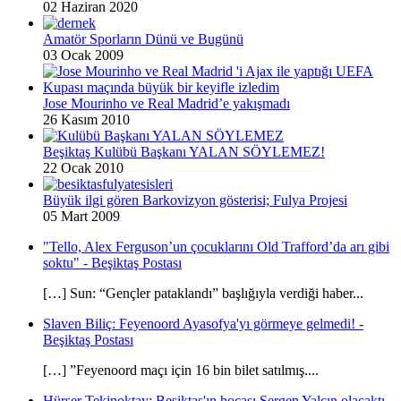
02 Haziran 2020
Amatör Sporların Dünü ve Bugünü
03 Ocak 2009
Jose Mourinho ve Real Madrid’e yakışmadı
26 Kasım 2010
Beşiktaş Kulübü Başkanı YALAN SÖYLEMEZ!
22 Ocak 2010
Büyük ilgi gören Barkovizyon gösterisi; Fulya Projesi
05 Mart 2009
"Tello, Alex Ferguson’un çocuklarını Old Trafford’da arı gibi
soktu" - Beşiktaş Postası
[…] Sun: “Gençler pataklandı” başlığıyla verdiği haber...
Slaven Biliç: Feyenoord Ayasofya'yı görmeye gelmedi! -
Beşiktaş Postası
[…] ”Feyenoord maçı için 16 bin bilet satılmış....
Hürser Tekinoktay: Beşiktaş'ın hocası Sergen Yalçın olacaktı -