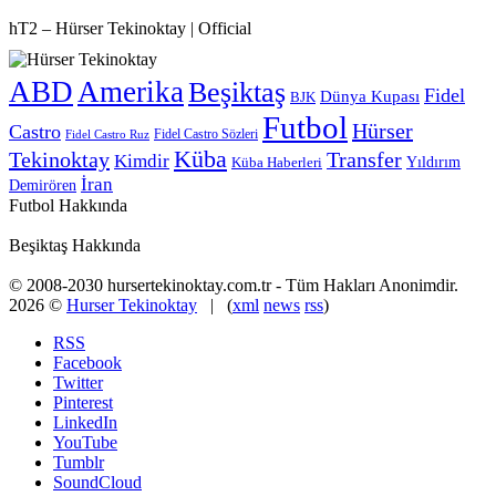
hT2 – Hürser Tekinoktay | Official
ABD
Amerika
Beşiktaş
Fidel
Dünya Kupası
BJK
Futbol
Hürser
Castro
Fidel Castro Sözleri
Fidel Castro Ruz
Küba
Tekinoktay
Transfer
Kimdir
Yıldırım
Küba Haberleri
İran
Demirören
Futbol Hakkında
Beşiktaş Hakkında
© 2008-2030 hursertekinoktay.com.tr - Tüm Hakları Anonimdir.
2026 ©
Hurser Tekinoktay
| (
xml
news
rss
)
RSS
Facebook
Twitter
Pinterest
LinkedIn
YouTube
Tumblr
SoundCloud