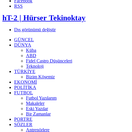
Facebook
RSS
hT-2 | Hürser Tekinoktay
Dış görünümü değiştir
GÜNCEL
DÜNYA
Küba
ABD
Fidel Castro Düşünceleri
Teknoloji
TÜRKİYE
Bizim Köşemiz
EKONOMİ
POLİTİKA
FUTBOL
Futbol Yazılarım
Makaleler
Eski Yazılar
Bir Zamanlar
PORTRE
SÖZLER
Antrenörlere