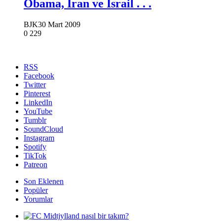
Obama, İran ve İsrail . . .
BJK
30 Mart 2009
0
229
RSS
Facebook
Twitter
Pinterest
LinkedIn
YouTube
Tumblr
SoundCloud
Instagram
Spotify
TikTok
Patreon
Son Eklenen
Popüler
Yorumlar