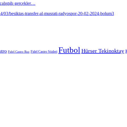
alıştığı gerçekler…
Futbol
Hürser Tekinoktay
stro
Fidel Castro Sözleri
Fidel Castro Ruz