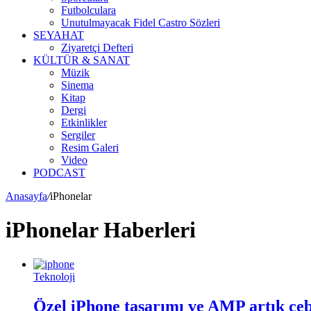
Futbolculara
Unutulmayacak Fidel Castro Sözleri
SEYAHAT
Ziyaretçi Defteri
KÜLTÜR & SANAT
Müzik
Sinema
Kitap
Dergi
Etkinlikler
Sergiler
Resim Galeri
Video
PODCAST
Anasayfa
/
iPhonelar
iPhonelar Haberleri
Teknoloji
Özel iPhone tasarımı ve AMP artık ce