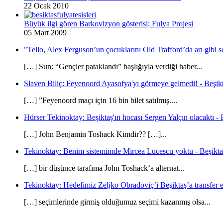
22 Ocak 2010
Büyük ilgi gören Barkovizyon gösterisi; Fulya Projesi
05 Mart 2009
"Tello, Alex Ferguson’un çocuklarını Old Trafford’da arı gibi s
[…] Sun: “Gençler pataklandı” başlığıyla verdiği haber...
Slaven Biliç: Feyenoord Ayasofya'yı görmeye gelmedi! - Beşikt
[…] ”Feyenoord maçı için 16 bin bilet satılmış....
Hürser Tekinoktay: Beşiktaş'ın hocası Sergen Yalçın olacaktı - 
[…] John Benjamin Toshack Kimdir?? […]...
Tekinoktay: Benim sistemimde Mircea Lucescu yoktu - Beşikta
[…] bir düşünce tarafıma John Toshack‘a alternat...
Tekinoktay: Hedefimiz Zeljko Obradoviç’i Beşiktaş’a transfer et
[…] seçimlerinde girmiş olduğumuz seçimi kazanmış olsa...