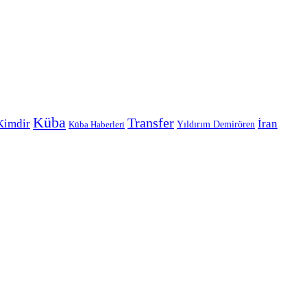
Küba
Transfer
Kimdir
İran
Yıldırım Demirören
Küba Haberleri