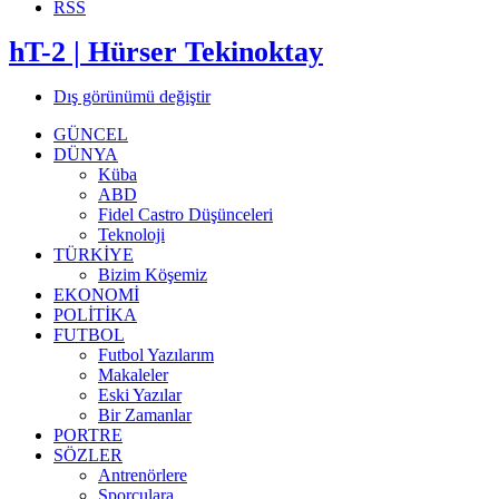
RSS
hT-2 | Hürser Tekinoktay
Dış görünümü değiştir
GÜNCEL
DÜNYA
Küba
ABD
Fidel Castro Düşünceleri
Teknoloji
TÜRKİYE
Bizim Köşemiz
EKONOMİ
POLİTİKA
FUTBOL
Futbol Yazılarım
Makaleler
Eski Yazılar
Bir Zamanlar
PORTRE
SÖZLER
Antrenörlere
Sporculara