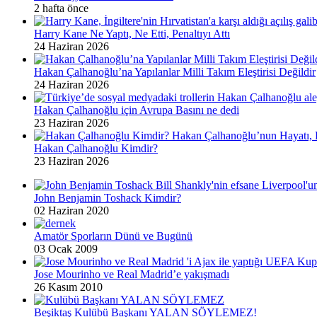
2 hafta önce
Harry Kane Ne Yaptı, Ne Etti, Penaltıyı Attı
24 Haziran 2026
Hakan Çalhanoğlu’na Yapılanlar Milli Takım Eleştirisi Değildir
24 Haziran 2026
Hakan Çalhanoğlu için Avrupa Basını ne dedi
23 Haziran 2026
Hakan Çalhanoğlu Kimdir?
23 Haziran 2026
John Benjamin Toshack Kimdir?
02 Haziran 2020
Amatör Sporların Dünü ve Bugünü
03 Ocak 2009
Jose Mourinho ve Real Madrid’e yakışmadı
26 Kasım 2010
Beşiktaş Kulübü Başkanı YALAN SÖYLEMEZ!