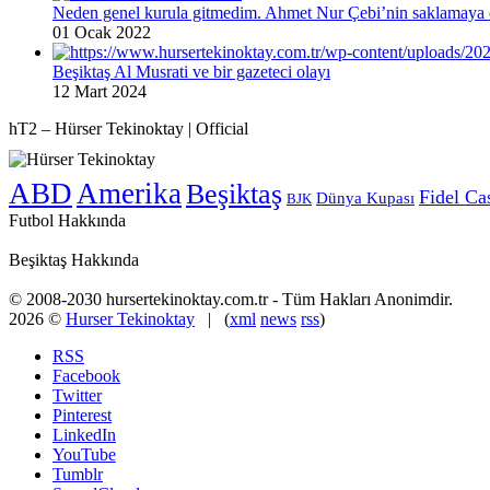
Neden genel kurula gitmedim. Ahmet Nur Çebi’nin saklamaya ç
01 Ocak 2022
Beşiktaş Al Musrati ve bir gazeteci olayı
12 Mart 2024
hT2 – Hürser Tekinoktay | Official
ABD
Amerika
Beşiktaş
Fidel Ca
Dünya Kupası
BJK
Futbol Hakkında
Beşiktaş Hakkında
© 2008-2030 hursertekinoktay.com.tr - Tüm Hakları Anonimdir.
2026 ©
Hurser Tekinoktay
| (
xml
news
rss
)
RSS
Facebook
Twitter
Pinterest
LinkedIn
YouTube
Tumblr