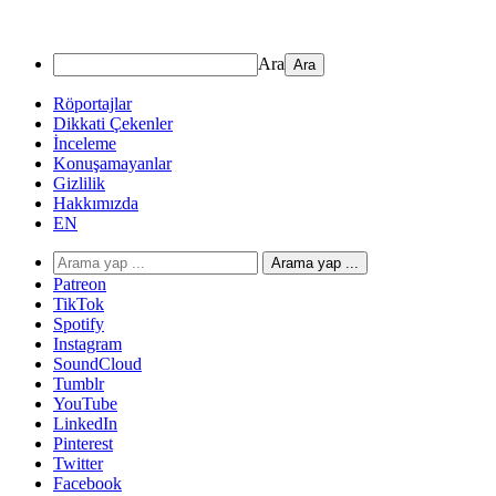
Ara
Röportajlar
Dikkati Çekenler
İnceleme
Konuşamayanlar
Gizlilik
Hakkımızda
EN
Arama yap ...
Patreon
TikTok
Spotify
Instagram
SoundCloud
Tumblr
YouTube
LinkedIn
Pinterest
Twitter
Facebook