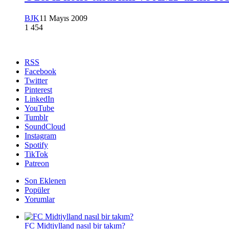
BJK
11 Mayıs 2009
1
454
RSS
Facebook
Twitter
Pinterest
LinkedIn
YouTube
Tumblr
SoundCloud
Instagram
Spotify
TikTok
Patreon
Son Eklenen
Popüler
Yorumlar
FC Midtjylland nasıl bir takım?