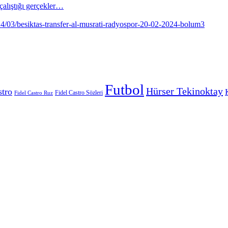
alıştığı gerçekler…
Futbol
Hürser Tekinoktay
stro
Fidel Castro Sözleri
Fidel Castro Ruz