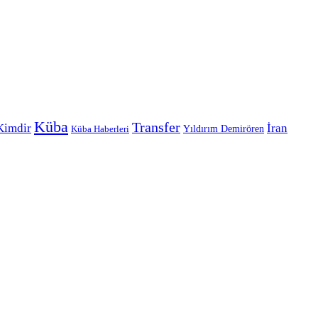
Küba
Transfer
Kimdir
İran
Yıldırım Demirören
Küba Haberleri