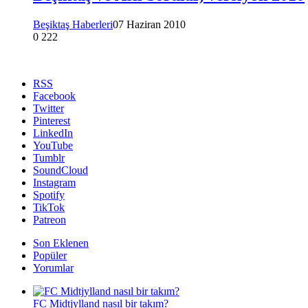
Beşiktaş Haberleri
07 Haziran 2010
0
222
RSS
Facebook
Twitter
Pinterest
LinkedIn
YouTube
Tumblr
SoundCloud
Instagram
Spotify
TikTok
Patreon
Son Eklenen
Popüler
Yorumlar
FC Midtjylland nasıl bir takım?