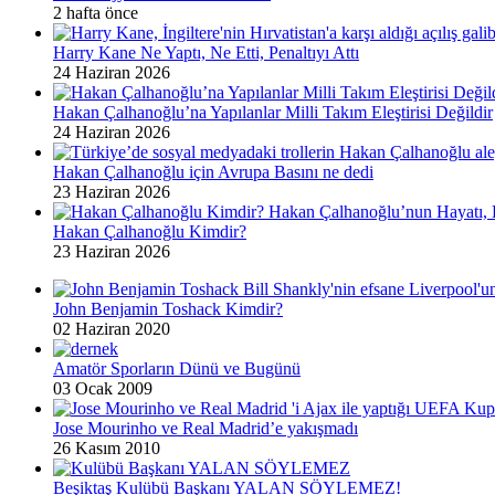
2 hafta önce
Harry Kane Ne Yaptı, Ne Etti, Penaltıyı Attı
24 Haziran 2026
Hakan Çalhanoğlu’na Yapılanlar Milli Takım Eleştirisi Değildir
24 Haziran 2026
Hakan Çalhanoğlu için Avrupa Basını ne dedi
23 Haziran 2026
Hakan Çalhanoğlu Kimdir?
23 Haziran 2026
John Benjamin Toshack Kimdir?
02 Haziran 2020
Amatör Sporların Dünü ve Bugünü
03 Ocak 2009
Jose Mourinho ve Real Madrid’e yakışmadı
26 Kasım 2010
Beşiktaş Kulübü Başkanı YALAN SÖYLEMEZ!