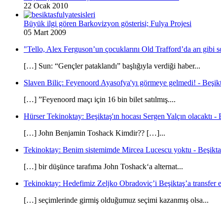
22 Ocak 2010
Büyük ilgi gören Barkovizyon gösterisi; Fulya Projesi
05 Mart 2009
"Tello, Alex Ferguson’un çocuklarını Old Trafford’da arı gibi s
[…] Sun: “Gençler pataklandı” başlığıyla verdiği haber...
Slaven Biliç: Feyenoord Ayasofya'yı görmeye gelmedi! - Beşikt
[…] ”Feyenoord maçı için 16 bin bilet satılmış....
Hürser Tekinoktay: Beşiktaş'ın hocası Sergen Yalçın olacaktı - 
[…] John Benjamin Toshack Kimdir?? […]...
Tekinoktay: Benim sistemimde Mircea Lucescu yoktu - Beşikta
[…] bir düşünce tarafıma John Toshack‘a alternat...
Tekinoktay: Hedefimiz Zeljko Obradoviç’i Beşiktaş’a transfer et
[…] seçimlerinde girmiş olduğumuz seçimi kazanmış olsa...