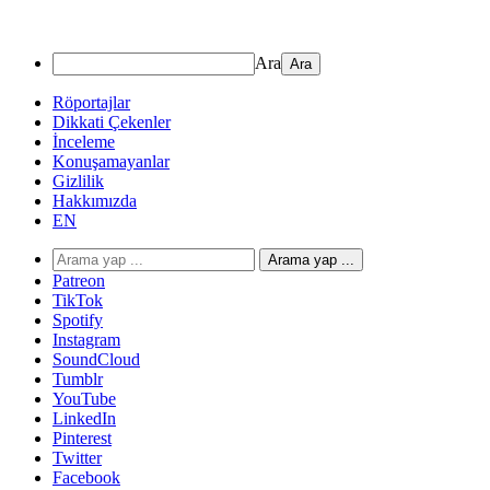
Ara
Röportajlar
Dikkati Çekenler
İnceleme
Konuşamayanlar
Gizlilik
Hakkımızda
EN
Arama yap ...
Patreon
TikTok
Spotify
Instagram
SoundCloud
Tumblr
YouTube
LinkedIn
Pinterest
Twitter
Facebook