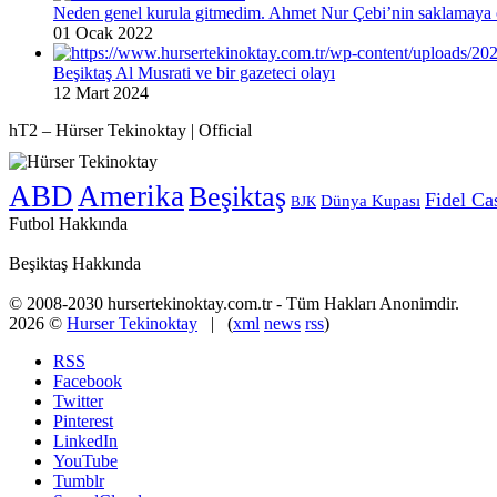
Neden genel kurula gitmedim. Ahmet Nur Çebi’nin saklamaya ç
01 Ocak 2022
Beşiktaş Al Musrati ve bir gazeteci olayı
12 Mart 2024
hT2 – Hürser Tekinoktay | Official
ABD
Amerika
Beşiktaş
Fidel Ca
Dünya Kupası
BJK
Futbol Hakkında
Beşiktaş Hakkında
© 2008-2030 hursertekinoktay.com.tr - Tüm Hakları Anonimdir.
2026 ©
Hurser Tekinoktay
| (
xml
news
rss
)
RSS
Facebook
Twitter
Pinterest
LinkedIn
YouTube
Tumblr