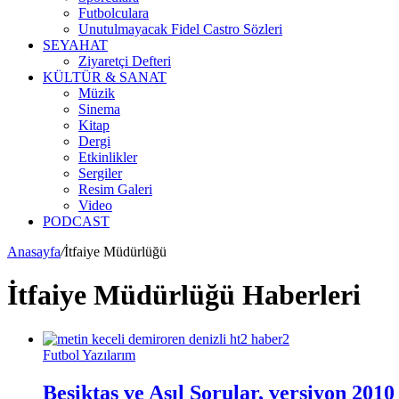
Futbolculara
Unutulmayacak Fidel Castro Sözleri
SEYAHAT
Ziyaretçi Defteri
KÜLTÜR & SANAT
Müzik
Sinema
Kitap
Dergi
Etkinlikler
Sergiler
Resim Galeri
Video
PODCAST
Anasayfa
/
İtfaiye Müdürlüğü
İtfaiye Müdürlüğü Haberleri
Futbol Yazılarım
Beşiktaş ve Asıl Sorular, versiyon 2010