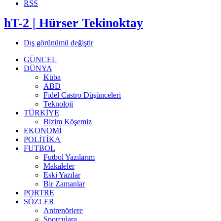
RSS
hT-2 | Hürser Tekinoktay
Dış görünümü değiştir
GÜNCEL
DÜNYA
Küba
ABD
Fidel Castro Düşünceleri
Teknoloji
TÜRKİYE
Bizim Köşemiz
EKONOMİ
POLİTİKA
FUTBOL
Futbol Yazılarım
Makaleler
Eski Yazılar
Bir Zamanlar
PORTRE
SÖZLER
Antrenörlere
Sporculara