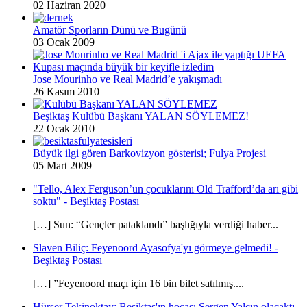
02 Haziran 2020
Amatör Sporların Dünü ve Bugünü
03 Ocak 2009
Jose Mourinho ve Real Madrid’e yakışmadı
26 Kasım 2010
Beşiktaş Kulübü Başkanı YALAN SÖYLEMEZ!
22 Ocak 2010
Büyük ilgi gören Barkovizyon gösterisi; Fulya Projesi
05 Mart 2009
"Tello, Alex Ferguson’un çocuklarını Old Trafford’da arı gibi
soktu" - Beşiktaş Postası
[…] Sun: “Gençler pataklandı” başlığıyla verdiği haber...
Slaven Biliç: Feyenoord Ayasofya'yı görmeye gelmedi! -
Beşiktaş Postası
[…] ”Feyenoord maçı için 16 bin bilet satılmış....
Hürser Tekinoktay: Beşiktaş'ın hocası Sergen Yalçın olacaktı -