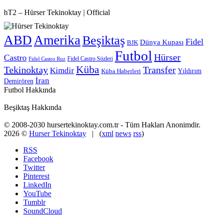
hT2 – Hürser Tekinoktay | Official
ABD
Amerika
Beşiktaş
Fidel
Dünya Kupası
BJK
Futbol
Hürser
Castro
Fidel Castro Sözleri
Fidel Castro Ruz
Küba
Tekinoktay
Transfer
Kimdir
Yıldırım
Küba Haberleri
İran
Demirören
Futbol Hakkında
Beşiktaş Hakkında
© 2008-2030 hursertekinoktay.com.tr - Tüm Hakları Anonimdir.
2026 ©
Hurser Tekinoktay
| (
xml
news
rss
)
RSS
Facebook
Twitter
Pinterest
LinkedIn
YouTube
Tumblr
SoundCloud