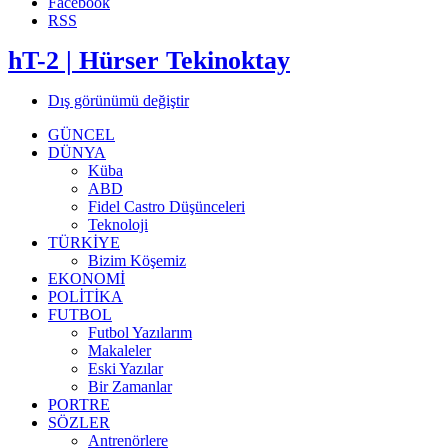
Facebook
RSS
hT-2 | Hürser Tekinoktay
Dış görünümü değiştir
GÜNCEL
DÜNYA
Küba
ABD
Fidel Castro Düşünceleri
Teknoloji
TÜRKİYE
Bizim Köşemiz
EKONOMİ
POLİTİKA
FUTBOL
Futbol Yazılarım
Makaleler
Eski Yazılar
Bir Zamanlar
PORTRE
SÖZLER
Antrenörlere