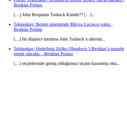
Beşiktaş Postası
[…] John Benjamin Toshack Kimdir?? […]...
Tekinoktay: Benim sistemimde Mircea Lucescu yoktu -
Beşiktaş Postası
[…] bir düşünce tarafıma John Toshack‘a alternat...
Tekinoktay: Hedefimiz Zeljko Obradoviç’i Beşiktaş’a transfer
etmek olacaktı. - Beşiktaş Postası
[…] seçimlerinde girmiş olduğumuz seçimi kazanmış olsa...