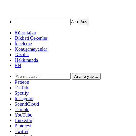
Ara
Röportajlar
Dikkati Çekenler
İnceleme
Konuşamayanlar
Gizlilik
Hakkımızda
EN
Arama yap ...
Patreon
TikTok
Spotify
Instagram
SoundCloud
Tumblr
YouTube
LinkedIn
Pinterest
Twitter