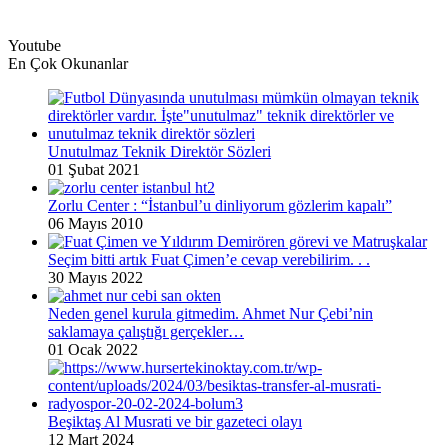
Youtube
En Çok Okunanlar
Unutulmaz Teknik Direktör Sözleri
01 Şubat 2021
Zorlu Center : “İstanbul’u dinliyorum gözlerim kapalı”
06 Mayıs 2010
Seçim bitti artık Fuat Çimen’e cevap verebilirim. . .
30 Mayıs 2022
Neden genel kurula gitmedim. Ahmet Nur Çebi’nin
saklamaya çalıştığı gerçekler…
01 Ocak 2022
Beşiktaş Al Musrati ve bir gazeteci olayı
12 Mart 2024