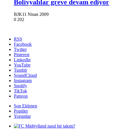
Bolivyalılar greve devam ediyor
BJK
11 Nisan 2009
0
202
RSS
Facebook
Twitter
Pinterest
LinkedIn
YouTube
Tumblr
SoundCloud
Instagram
Spotify
TikTok
Patreon
Son Eklenen
Popüler
Yorumlar