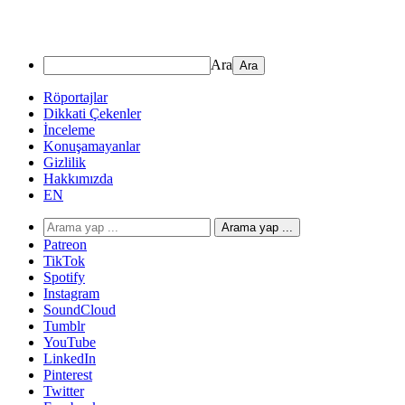
Ara
Röportajlar
Dikkati Çekenler
İnceleme
Konuşamayanlar
Gizlilik
Hakkımızda
EN
Arama yap ...
Patreon
TikTok
Spotify
Instagram
SoundCloud
Tumblr
YouTube
LinkedIn
Pinterest
Twitter