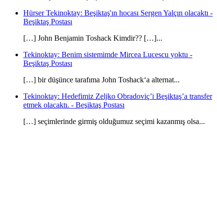
Hürser Tekinoktay: Beşiktaş'ın hocası Sergen Yalçın olacaktı -
Beşiktaş Postası
[…] John Benjamin Toshack Kimdir?? […]...
Tekinoktay: Benim sistemimde Mircea Lucescu yoktu -
Beşiktaş Postası
[…] bir düşünce tarafıma John Toshack‘a alternat...
Tekinoktay: Hedefimiz Zeljko Obradoviç’i Beşiktaş’a transfer
etmek olacaktı. - Beşiktaş Postası
[…] seçimlerinde girmiş olduğumuz seçimi kazanmış olsa...