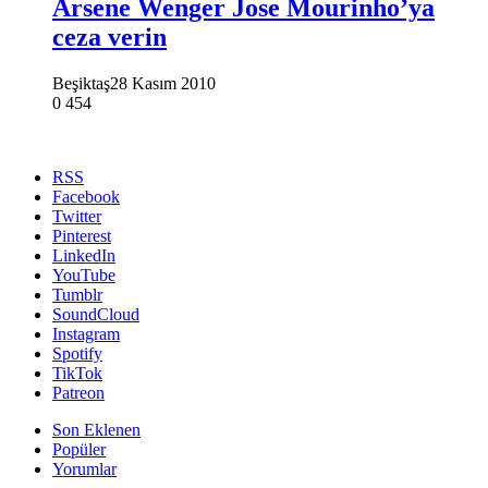
Arsene Wenger Jose Mourinho’ya
ceza verin
Beşiktaş
28 Kasım 2010
0
454
RSS
Facebook
Twitter
Pinterest
LinkedIn
YouTube
Tumblr
SoundCloud
Instagram
Spotify
TikTok
Patreon
Son Eklenen
Popüler
Yorumlar