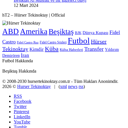
Beşiktaş Al Musrati ve bir gazeteci olayı
12 Mart 2024
hT2 – Hürser Tekinoktay | Official
ABD
Amerika
Beşiktaş
Fidel
Dünya Kupası
BJK
Futbol
Hürser
Castro
Fidel Castro Sözleri
Fidel Castro Ruz
Küba
Tekinoktay
Transfer
Kimdir
Yıldırım
Küba Haberleri
İran
Demirören
Futbol Hakkında
Beşiktaş Hakkında
© 2008-2030 hursertekinoktay.com.tr - Tüm Hakları Anonimdir.
2026 ©
Hurser Tekinoktay
| (
xml
news
rss
)
RSS
Facebook
Twitter
Pinterest
LinkedIn
YouTube
Tumblr