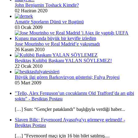
John Benjamin Toshack Kimdir?
02 Haziran 2020
Amatör Sporların Dünü ve Bugünü
03 Ocak 2009
Jose Mourinho ve Real Madrid’e yakışmadı
26 Kasım 2010
Beşiktaş Kulübü Başkanı YALAN SÖYLEMEZ!
22 Ocak 2010
Büyük ilgi gören Barkovizyon gösterisi; Fulya Projesi
05 Mart 2009
"Tello, Alex Ferguson’un çocuklarını Old Trafford’da arı gibi
soktu" - Beşiktaş Postası
[…] Sun: “Gençler pataklandı” başlığıyla verdiği haber...
Slaven Biliç: Feyenoord Ayasofya'yı görmeye gelmedi! -
Beşiktaş Postası
[…] ”Feyenoord maçı için 16 bin bilet satılmış....