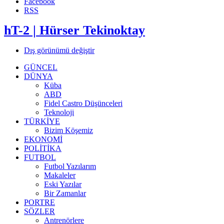
Facebook
RSS
hT-2 | Hürser Tekinoktay
Dış görünümü değiştir
GÜNCEL
DÜNYA
Küba
ABD
Fidel Castro Düşünceleri
Teknoloji
TÜRKİYE
Bizim Köşemiz
EKONOMİ
POLİTİKA
FUTBOL
Futbol Yazılarım
Makaleler
Eski Yazılar
Bir Zamanlar
PORTRE
SÖZLER
Antrenörlere