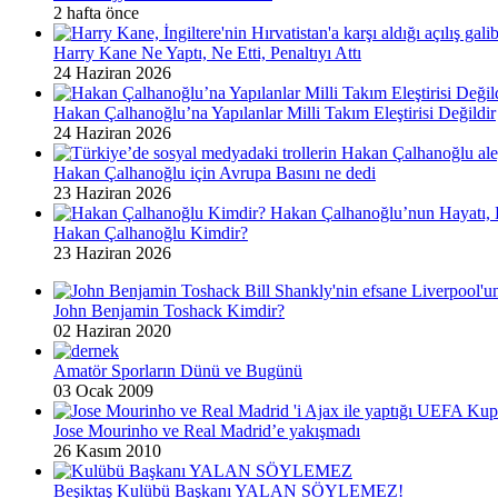
2 hafta önce
Harry Kane Ne Yaptı, Ne Etti, Penaltıyı Attı
24 Haziran 2026
Hakan Çalhanoğlu’na Yapılanlar Milli Takım Eleştirisi Değildir
24 Haziran 2026
Hakan Çalhanoğlu için Avrupa Basını ne dedi
23 Haziran 2026
Hakan Çalhanoğlu Kimdir?
23 Haziran 2026
John Benjamin Toshack Kimdir?
02 Haziran 2020
Amatör Sporların Dünü ve Bugünü
03 Ocak 2009
Jose Mourinho ve Real Madrid’e yakışmadı
26 Kasım 2010
Beşiktaş Kulübü Başkanı YALAN SÖYLEMEZ!