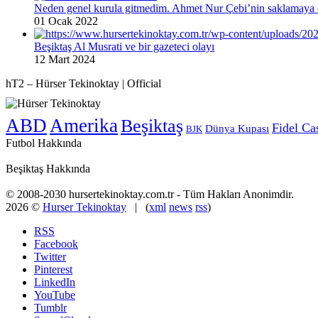
Neden genel kurula gitmedim. Ahmet Nur Çebi’nin saklamaya ç
01 Ocak 2022
Beşiktaş Al Musrati ve bir gazeteci olayı
12 Mart 2024
hT2 – Hürser Tekinoktay | Official
ABD
Amerika
Beşiktaş
Fidel Ca
Dünya Kupası
BJK
Futbol Hakkında
Beşiktaş Hakkında
© 2008-2030 hursertekinoktay.com.tr - Tüm Hakları Anonimdir.
2026 ©
Hurser Tekinoktay
| (
xml
news
rss
)
RSS
Facebook
Twitter
Pinterest
LinkedIn
YouTube
Tumblr