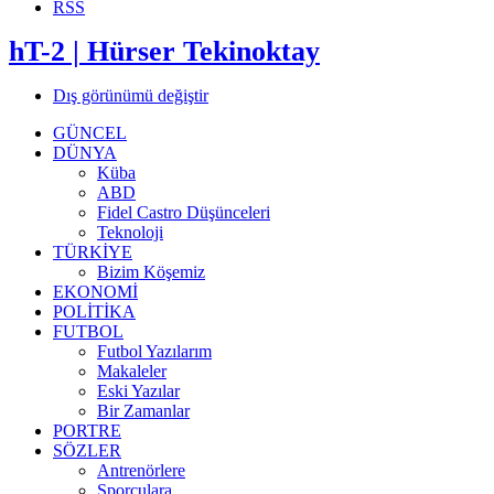
RSS
hT-2 | Hürser Tekinoktay
Dış görünümü değiştir
GÜNCEL
DÜNYA
Küba
ABD
Fidel Castro Düşünceleri
Teknoloji
TÜRKİYE
Bizim Köşemiz
EKONOMİ
POLİTİKA
FUTBOL
Futbol Yazılarım
Makaleler
Eski Yazılar
Bir Zamanlar
PORTRE
SÖZLER
Antrenörlere
Sporculara