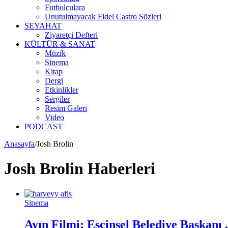
Futbolculara
Unutulmayacak Fidel Castro Sözleri
SEYAHAT
Ziyaretçi Defteri
KÜLTÜR & SANAT
Müzik
Sinema
Kitap
Dergi
Etkinlikler
Sergiler
Resim Galeri
Video
PODCAST
Anasayfa
/
Josh Brolin
Josh Brolin Haberleri
Sinema
Ayın Filmi; Eşcinsel Belediye Başkanı . 