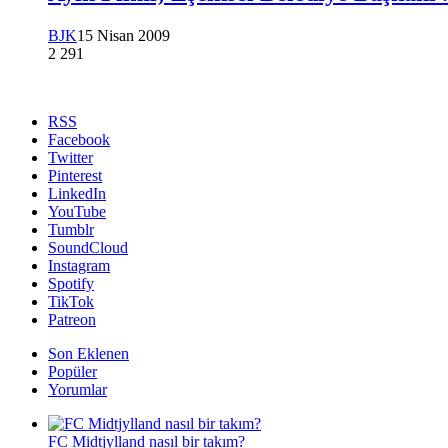
BJK
15 Nisan 2009
2
291
RSS
Facebook
Twitter
Pinterest
LinkedIn
YouTube
Tumblr
SoundCloud
Instagram
Spotify
TikTok
Patreon
Son Eklenen
Popüler
Yorumlar
FC Midtjylland nasıl bir takım?