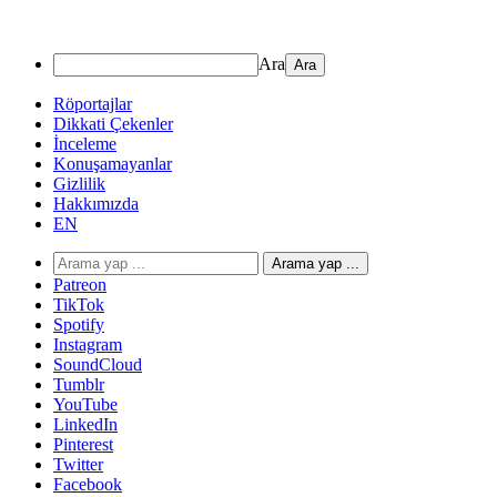
Ara
Röportajlar
Dikkati Çekenler
İnceleme
Konuşamayanlar
Gizlilik
Hakkımızda
EN
Arama yap ...
Patreon
TikTok
Spotify
Instagram
SoundCloud
Tumblr
YouTube
LinkedIn
Pinterest
Twitter
Facebook