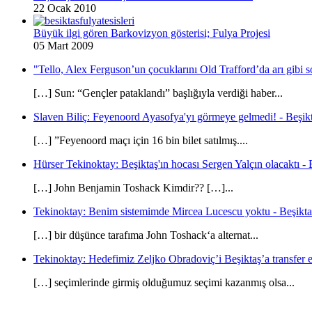
22 Ocak 2010
Büyük ilgi gören Barkovizyon gösterisi; Fulya Projesi
05 Mart 2009
"Tello, Alex Ferguson’un çocuklarını Old Trafford’da arı gibi s
[…] Sun: “Gençler pataklandı” başlığıyla verdiği haber...
Slaven Biliç: Feyenoord Ayasofya'yı görmeye gelmedi! - Beşikt
[…] ”Feyenoord maçı için 16 bin bilet satılmış....
Hürser Tekinoktay: Beşiktaş'ın hocası Sergen Yalçın olacaktı - 
[…] John Benjamin Toshack Kimdir?? […]...
Tekinoktay: Benim sistemimde Mircea Lucescu yoktu - Beşikta
[…] bir düşünce tarafıma John Toshack‘a alternat...
Tekinoktay: Hedefimiz Zeljko Obradoviç’i Beşiktaş’a transfer et
[…] seçimlerinde girmiş olduğumuz seçimi kazanmış olsa...