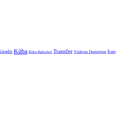
Küba
Transfer
Kimdir
İran
Yıldırım Demirören
Küba Haberleri