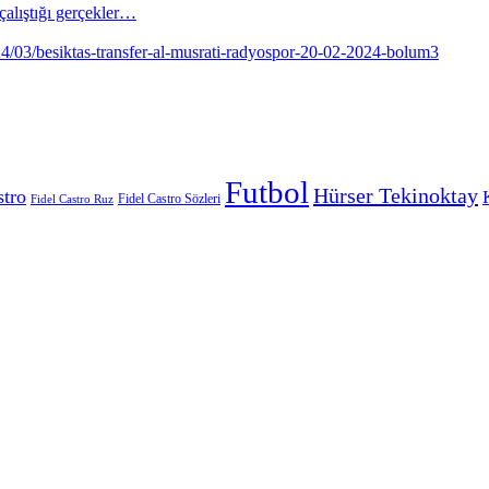
alıştığı gerçekler…
Futbol
Hürser Tekinoktay
stro
Fidel Castro Sözleri
Fidel Castro Ruz