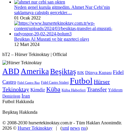
Neden genel kurula gitmedim. Ahmet Nur Çebi’nin
saklamaya çalıştığı gerçekler…
01 Ocak 2022
Beşiktaş Al Musrati ve bir gazeteci olayı
12 Mart 2024
hT2 – Hürser Tekinoktay | Official
ABD
Amerika
Beşiktaş
Fidel
Dünya Kupası
BJK
Futbol
Hürser
Castro
Fidel Castro Sözleri
Fidel Castro Ruz
Küba
Tekinoktay
Transfer
Kimdir
Yıldırım
Küba Haberleri
İran
Demirören
Futbol Hakkında
Beşiktaş Hakkında
© 2008-2030 hursertekinoktay.com.tr - Tüm Hakları Anonimdir.
2026 ©
Hurser Tekinoktay
| (
xml
news
rss
)