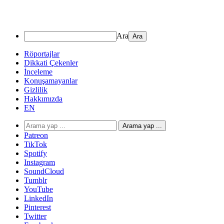
Ara
Röportajlar
Dikkati Çekenler
İnceleme
Konuşamayanlar
Gizlilik
Hakkımızda
EN
Arama yap ...
Patreon
TikTok
Spotify
Instagram
SoundCloud
Tumblr
YouTube
LinkedIn
Pinterest
Twitter