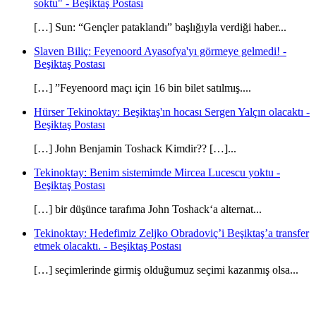
soktu" - Beşiktaş Postası
[…] Sun: “Gençler pataklandı” başlığıyla verdiği haber...
Slaven Biliç: Feyenoord Ayasofya'yı görmeye gelmedi! -
Beşiktaş Postası
[…] ”Feyenoord maçı için 16 bin bilet satılmış....
Hürser Tekinoktay: Beşiktaş'ın hocası Sergen Yalçın olacaktı -
Beşiktaş Postası
[…] John Benjamin Toshack Kimdir?? […]...
Tekinoktay: Benim sistemimde Mircea Lucescu yoktu -
Beşiktaş Postası
[…] bir düşünce tarafıma John Toshack‘a alternat...
Tekinoktay: Hedefimiz Zeljko Obradoviç’i Beşiktaş’a transfer
etmek olacaktı. - Beşiktaş Postası
[…] seçimlerinde girmiş olduğumuz seçimi kazanmış olsa...