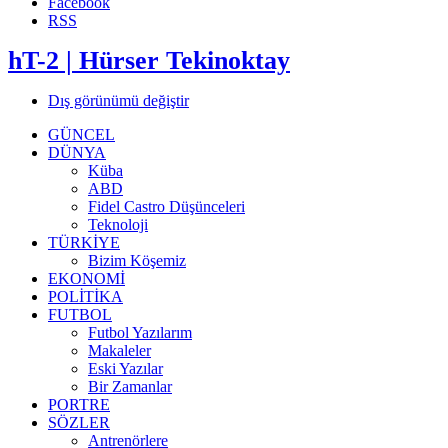
Facebook
RSS
hT-2 | Hürser Tekinoktay
Dış görünümü değiştir
GÜNCEL
DÜNYA
Küba
ABD
Fidel Castro Düşünceleri
Teknoloji
TÜRKİYE
Bizim Köşemiz
EKONOMİ
POLİTİKA
FUTBOL
Futbol Yazılarım
Makaleler
Eski Yazılar
Bir Zamanlar
PORTRE
SÖZLER
Antrenörlere