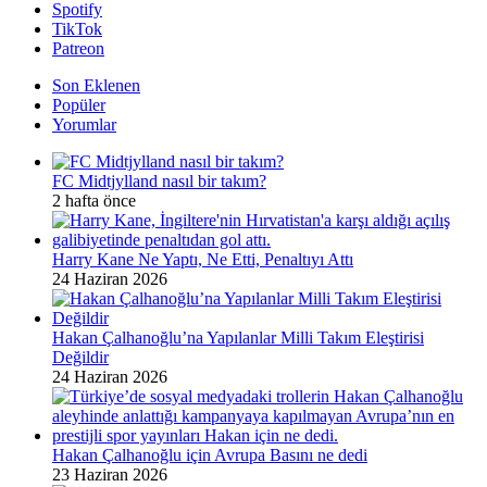
Spotify
TikTok
Patreon
Son Eklenen
Popüler
Yorumlar
FC Midtjylland nasıl bir takım?
2 hafta önce
Harry Kane Ne Yaptı, Ne Etti, Penaltıyı Attı
24 Haziran 2026
Hakan Çalhanoğlu’na Yapılanlar Milli Takım Eleştirisi
Değildir
24 Haziran 2026
Hakan Çalhanoğlu için Avrupa Basını ne dedi
23 Haziran 2026