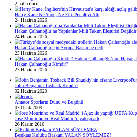
2 hafta önce
Harry Kane Ne Yaptı, Ne Etti, Penaltıyı Attı
24 Haziran 2026
Hakan Çalhanoğlu’na Yapılanlar Milli Takım Eleştirisi Değildir
24 Haziran 2026
Hakan Çalhanoğlu için Avrupa Basını ne dedi
23 Haziran 2026
Hakan Çalhanoğlu Kimdir?
23 Haziran 2026
John Benjamin Toshack Kimdir?
02 Haziran 2020
Amatör Sporların Dünü ve Bugünü
03 Ocak 2009
Jose Mourinho ve Real Madrid’e yakışmadı
26 Kasım 2010
Beşiktaş Kulübü Başkanı YALAN SÖYLEMEZ!