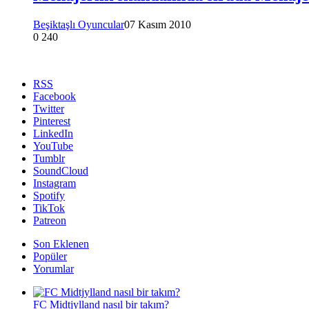
Beşiktaşlı Oyuncular
07 Kasım 2010
0
240
RSS
Facebook
Twitter
Pinterest
LinkedIn
YouTube
Tumblr
SoundCloud
Instagram
Spotify
TikTok
Patreon
Son Eklenen
Popüler
Yorumlar
FC Midtjylland nasıl bir takım?