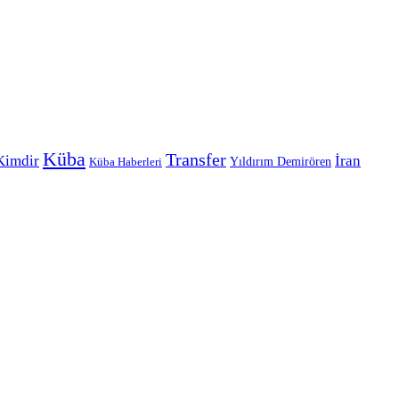
Küba
Transfer
Kimdir
İran
Yıldırım Demirören
Küba Haberleri