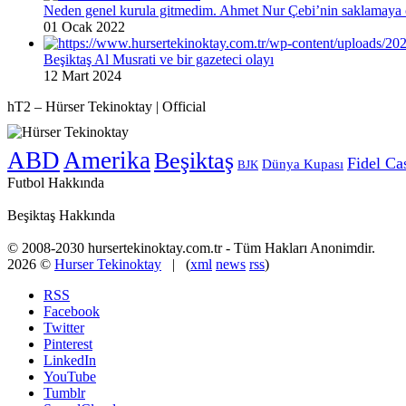
Neden genel kurula gitmedim. Ahmet Nur Çebi’nin saklamaya ç
01 Ocak 2022
Beşiktaş Al Musrati ve bir gazeteci olayı
12 Mart 2024
hT2 – Hürser Tekinoktay | Official
ABD
Amerika
Beşiktaş
Fidel Ca
Dünya Kupası
BJK
Futbol Hakkında
Beşiktaş Hakkında
© 2008-2030 hursertekinoktay.com.tr - Tüm Hakları Anonimdir.
2026 ©
Hurser Tekinoktay
| (
xml
news
rss
)
RSS
Facebook
Twitter
Pinterest
LinkedIn
YouTube
Tumblr