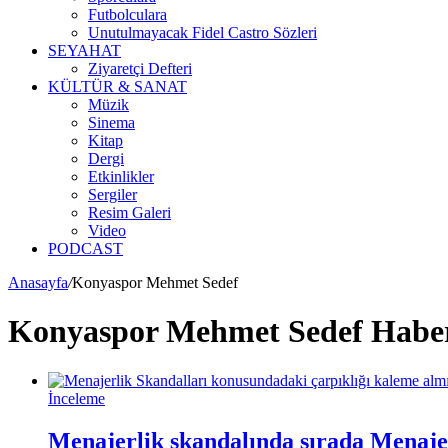
Futbolculara
Unutulmayacak Fidel Castro Sözleri
SEYAHAT
Ziyaretçi Defteri
KÜLTÜR & SANAT
Müzik
Sinema
Kitap
Dergi
Etkinlikler
Sergiler
Resim Galeri
Video
PODCAST
Anasayfa
/
Konyaspor Mehmet Sedef
Konyaspor Mehmet Sedef Haber
İnceleme
Menajerlik skandalında sırada Menaje