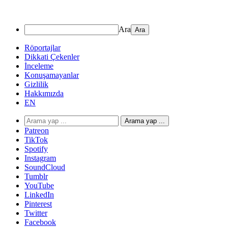
Ara
Röportajlar
Dikkati Çekenler
İnceleme
Konuşamayanlar
Gizlilik
Hakkımızda
EN
Arama yap ...
Patreon
TikTok
Spotify
Instagram
SoundCloud
Tumblr
YouTube
LinkedIn
Pinterest
Twitter
Facebook