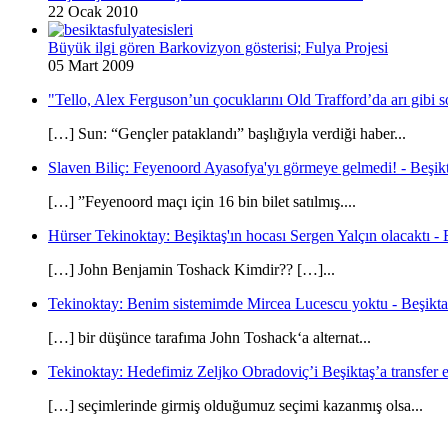
22 Ocak 2010
Büyük ilgi gören Barkovizyon gösterisi; Fulya Projesi
05 Mart 2009
"Tello, Alex Ferguson’un çocuklarını Old Trafford’da arı gibi s
[…] Sun: “Gençler pataklandı” başlığıyla verdiği haber...
Slaven Biliç: Feyenoord Ayasofya'yı görmeye gelmedi! - Beşikt
[…] ”Feyenoord maçı için 16 bin bilet satılmış....
Hürser Tekinoktay: Beşiktaş'ın hocası Sergen Yalçın olacaktı - 
[…] John Benjamin Toshack Kimdir?? […]...
Tekinoktay: Benim sistemimde Mircea Lucescu yoktu - Beşikta
[…] bir düşünce tarafıma John Toshack‘a alternat...
Tekinoktay: Hedefimiz Zeljko Obradoviç’i Beşiktaş’a transfer et
[…] seçimlerinde girmiş olduğumuz seçimi kazanmış olsa...