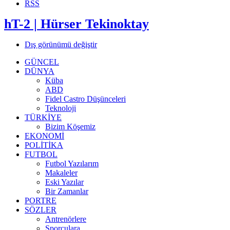
RSS
hT-2 | Hürser Tekinoktay
Dış görünümü değiştir
GÜNCEL
DÜNYA
Küba
ABD
Fidel Castro Düşünceleri
Teknoloji
TÜRKİYE
Bizim Köşemiz
EKONOMİ
POLİTİKA
FUTBOL
Futbol Yazılarım
Makaleler
Eski Yazılar
Bir Zamanlar
PORTRE
SÖZLER
Antrenörlere
Sporculara