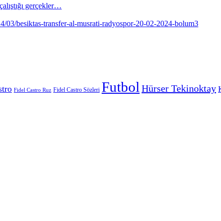
alıştığı gerçekler…
Futbol
Hürser Tekinoktay
stro
Fidel Castro Sözleri
Fidel Castro Ruz